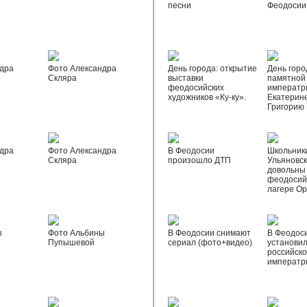
песни
Феодосии
дра
Фото Александра
День города: открытие
День горо
Скляра
выставки
памятной
феодосийских
императр
художников «Ку-ку».
Екатерине
Григорию
дра
Фото Александра
В Феодосии
Школьник
Скляра
произошло ДТП
Ульяновск
довольны
феодосий
лагере О
ы
Фото Альбины
В Феодосии снимают
В Феодос
Пупышевой
сериал (фото+видео)
установил
российск
императр