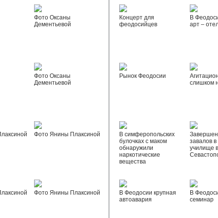
Фото Оксаны
Концерт для
В Феодос
Дементьевой
феодосийцев
арт – оте
Фото Оксаны
Рынок Феодосии
Агитацио
Дементьевой
слишком 
Плаксиной
Фото Янины Плаксиной
В симферопольских
Завершен
булочках с маком
завалов в
обнаружили
училище 
наркотические
Севастоп
вещества
Плаксиной
Фото Янины Плаксиной
В Феодосии крупная
В Феодос
автоавария
семинар