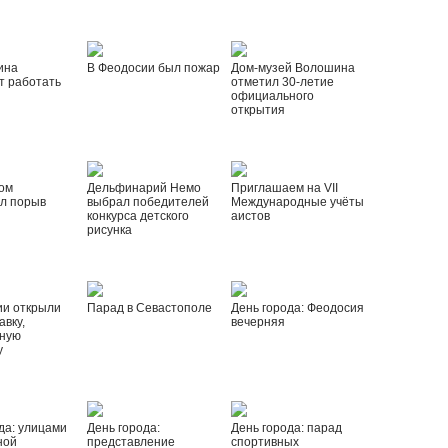
ина
В Феодосии был пожар
Дом-музей Волошина
т работать
отметил 30-летие
официального
открытия
ом
Дельфинарий Немо
Приглашаем на VII
л порыв
выбрал победителей
Международные учёты
конкурса детского
аистов
рисунка
ии открыли
Парад в Севастополе
День города: Феодосия
вку,
вечерняя
ную
у
да: улицами
День города:
День города: парад
ной
представление
спортивных