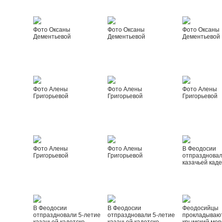
Фото Оксаны
Фото Оксаны
Фото Оксаны
Дементьевой
Дементьевой
Дементьевой
Фото Алены
Фото Алены
Фото Алены
Григорьевой
Григорьевой
Григорьевой
Фото Алены
Фото Алены
В Феодосии
Григорьевой
Григорьевой
отпраздновал
казачьей каде
В Феодосии
В Феодосии
Феодосийцы
отпраздновали 5-летие
отпраздновали 5-летие
прокладываю