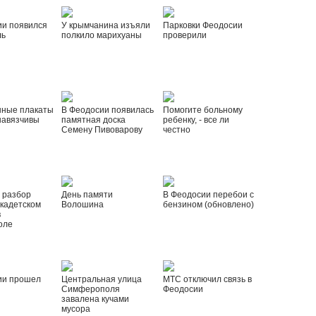
ии появился
У крымчанина изъяли
Парковки Феодосии
ль
полкило марихуаны
проверили
нные плакаты
В Феодосии появилась
Помогите больному
навязчивы
памятная доска
ребенку, - все ли
Семену Пивоварову
честно
 разбор
День памяти
В Феодосии перебои с
 кадетском
Волошина
бензином (обновлено)
в
оле
ии прошел
Центральная улица
МТС отключил связь в
Симферополя
Феодосии
завалена кучами
мусора