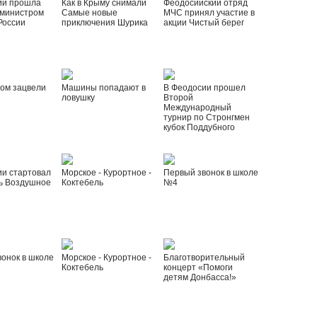
ии прошла
Как в Крыму снимали
Феодосийский отряд
 министром
Самые новые
МЧС принял участие в
России
приключения Шурика
акции Чистый берег
ом зацвели
Машины попадают в
В Феодосии прошел
ловушку
Второй
Международный
турнир по Стронгмен
кубок Поддубного
ии стартовал
Морское - Курортное -
Первый звонок в школе
ь Воздушное
Коктебель
№4
онок в школе
Морское - Курортное -
Благотворительный
Коктебель
концерт «Помоги
детям Донбасса!»