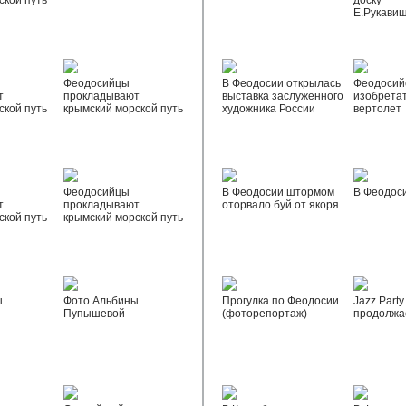
ской путь
доску
Е.Рукави
Феодосийцы
В Феодосии открылась
Феодосий
т
прокладывают
выставка заслуженного
изобрета
ской путь
крымский морской путь
художника России
вертолет
Феодосийцы
В Феодосии штормом
В Феодос
т
прокладывают
оторвало буй от якоря
ской путь
крымский морской путь
ы
Фото Альбины
Прогулка по Феодосии
Jazz Party
Пупышевой
(фоторепортаж)
продолжа