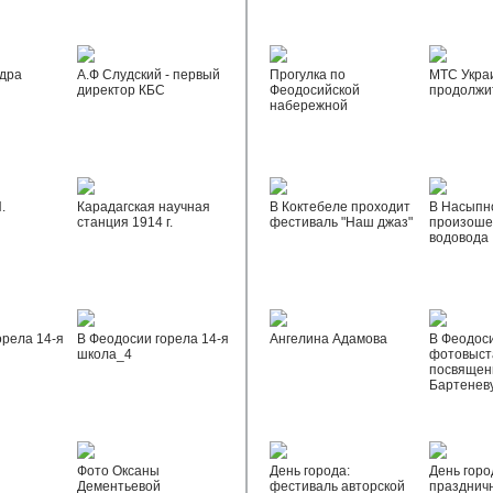
дра
А.Ф Слудский - первый
Прогулка по
МТС Укра
директор КБС
Феодосийской
продолжи
набережной
.
Карадагская научная
В Коктебеле проходит
В Насыпн
станция 1914 г.
фестиваль "Наш джаз"
произоше
водовода
орела 14-я
В Феодосии горела 14-я
Ангелина Адамова
В Феодос
школа_4
фотовыста
посвящен
Бартенев
Фото Оксаны
День города:
День горо
Дементьевой
фестиваль авторской
празднич