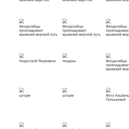
казачьей кадетско
казачьей кадетско
крымский мор
Феодосийцы
Феодосийцы
Феодосийцы
прокладывают
прокладывают
прокладываю
крымский морской путь
крымский морской путь
крымский мор
Недострой Януковича
пещеры
Феодосийцы
прокладываю
крымский мор
шторм
шторм
Фото Альбин
Пупышевой