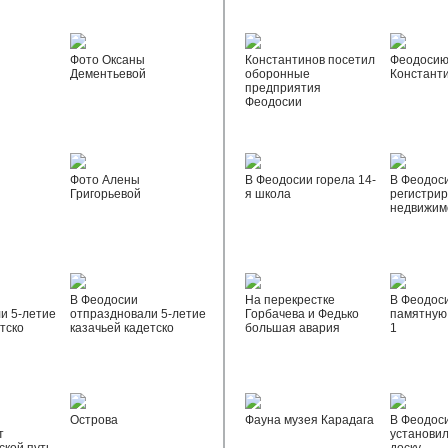
Фото Оксаны
Константинов посетил
Феодосию
Дементьевой
оборонные
Констант
предприятия
Феодосии
Фото Алены
В Феодосии горела 14-
В Феодос
Григорьевой
я школа
регистрир
недвижим
В Феодосии
На перекрестке
В Феодос
и 5-летие
отпраздновали 5-летие
Горбачева и Федько
памятную 
тско
казачьей кадетско
большая авария
1
Острова
Фауна музея Карадага
В Феодос
т
установи