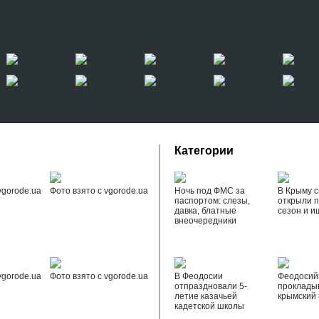
Категории
vgorode.ua
Фото взято с vgorode.ua
Ночь под ФМС за
В Крыму с
паспортом: слезы,
открыли 
давка, блатные
сезон и и
внеочередники
vgorode.ua
Фото взято с vgorode.ua
В Феодосии
Феодоси
отпраздновали 5-
проклады
летие казачьей
крымский 
кадетской школы