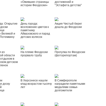
«Ожившие страницы
достижений и
истории Феодосии»
"Эстафета детства"
да: Открытие
День города:
Акция Чистый берег
 доски
возложение цветов к
дошла до Феодосии
ице
памятнику
 Великой и
Айвазовского и парад
 Потемкину
детских колясок
и из
На пляже Феодосии
Прогулка по Феодосии
ой области
прорвало трубу
(фоторепортаж)
 отдыхом в
ском детском
рленок
ии
В Херсонесе нашли
В Симферополе
и доску
клад возрастом тысячу
наградили памятными
ой
лет
медалями семьи-
ице
долгожители