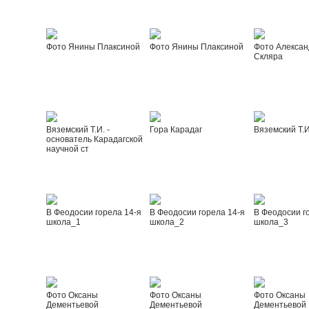
Фото Янины Плаксиной
Фото Янины Плаксиной
Фото Алексан
Скляра
Вяземский Т.И. -
Гора Карадаг
Вяземский Т.И
основатель Карадагской
научной ст
В Феодосии горела 14-я
В Феодосии горела 14-я
В Феодосии г
школа_1
школа_2
школа_3
Фото Оксаны
Фото Оксаны
Фото Оксаны
Дементьевой
Дементьевой
Дементьевой