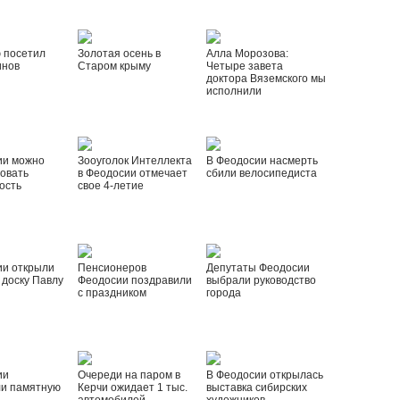
 посетил
Золотая осень в
Алла Морозова:
инов
Старом крыму
Четыре завета
доктора Вяземского мы
исполнили
ии можно
Зооуголок Интеллекта
В Феодосии насмерть
овать
в Феодосии отмечает
сбили велосипедиста
ость
свое 4-летие
ии открыли
Пенсионеров
Депутаты Феодосии
доску Павлу
Феодосии поздравили
выбрали руководство
с праздником
города
ии
Очереди на паром в
В Феодосии открылась
ли памятную
Керчи ожидает 1 тыс.
выставка сибирских