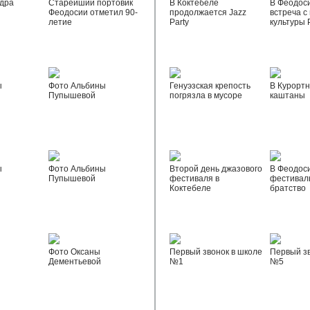
дра
Старейший портовик
В Коктебеле
В Феодос
Феодосии отметил 90-
продолжается Jazz
встреча с
летие
Party
культуры 
ы
Фото Альбины
Генуэзская крепость
В Курортн
Пупышевой
погрязла в мусоре
каштаны
ы
Фото Альбины
Второй день джазового
В Феодос
Пупышевой
фестиваля в
фестивал
Коктебеле
братство
Фото Оксаны
Первый звонок в школе
Первый зв
Дементьевой
№1
№5