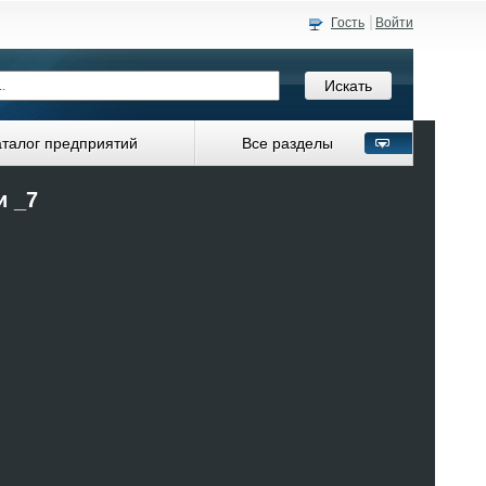
Гость
Войти
аталог предприятий
Все разделы
и _7