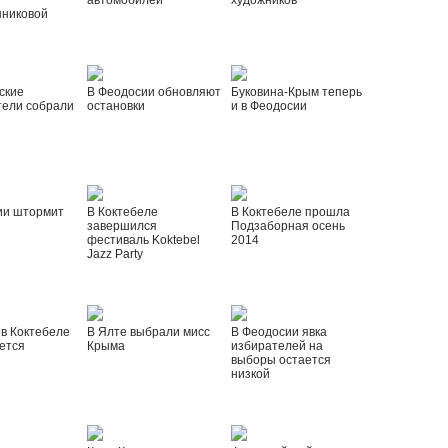
автомобилей
художников
шниковой
ские
В Феодосии обновляют
Буковина-Крым теперь
тели собрали
остановки
и в Феодосии
ии штормит
В Коктебеле
В Коктебеле прошла
завершился
Подзаборная осень
фестиваль Koktebel
2014
Jazz Party
 в Коктебеле
В Ялте выбрали мисс
В Феодосии явка
ется
Крыма
избирателей на
выборы остается
низкой