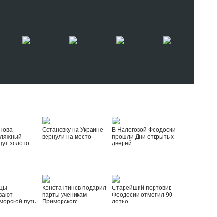
нова
Остановку на Украине
В Налоговой Феодосии
пляжный
вернули на место
прошли Дни открытых
щут золото
дверей
йцы
Константинов подарил
Старейший портовик
вают
парты ученикам
Феодосии отметил 90-
морской путь
Приморского
летие