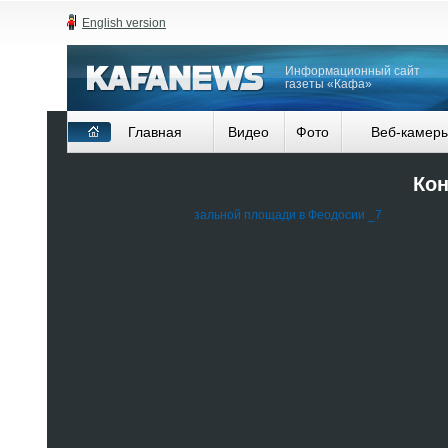
English version
Информационный сайт
газеты «Кафа»
Главная
Видео
Фото
Веб-камер
Кон