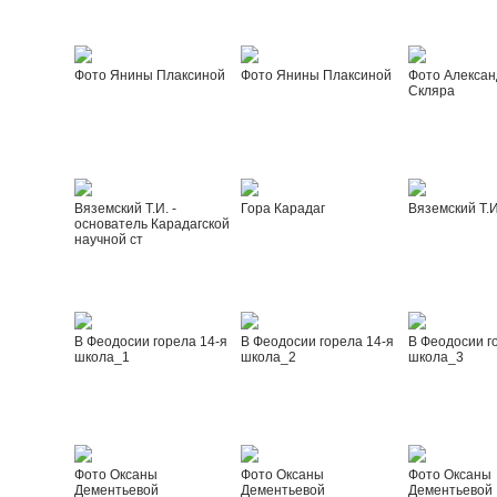
Фото Янины Плаксиной
Фото Янины Плаксиной
Фото Алексан
Скляра
Вяземский Т.И. -
Гора Карадаг
Вяземский Т.И
основатель Карадагской
научной ст
В Феодосии горела 14-я
В Феодосии горела 14-я
В Феодосии г
школа_1
школа_2
школа_3
Фото Оксаны
Фото Оксаны
Фото Оксаны
Дементьевой
Дементьевой
Дементьевой