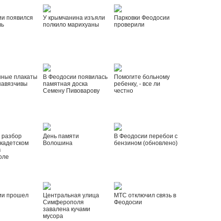
ии появился
У крымчанина изъяли
Парковки Феодосии
ль
полкило марихуаны
проверили
нные плакаты
В Феодосии появилась
Помогите больному
навязчивы
памятная доска
ребенку, - все ли
Семену Пивоварову
честно
 разбор
День памяти
В Феодосии перебои с
 кадетском
Волошина
бензином (обновлено)
в
оле
ии прошел
Центральная улица
МТС отключил связь в
Симферополя
Феодосии
завалена кучами
мусора