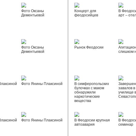
Фото Оксаны
Концерт для
В Феодос
Дементьевой
феодосийцев
арт – оте
Фото Оксаны
Рынок Феодосии
Агитацио
Дементьевой
слишком 
Плаксиной
Фото Янины Плаксиной
В симферопольских
Завершен
булочках с маком
завалов в
обнаружили
училище 
наркотические
Севастоп
вещества
Плаксиной
Фото Янины Плаксиной
В Феодосии крупная
В Феодос
автоавария
семинар