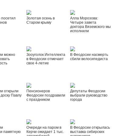
 посетил
Золотая осень в
Алла Морозова:
инов
Старом крыму
Четыре завета
доктора Вяземского мы
исполнили
ии можно
Зооуголок Интеллекта
В Феодосии насмерть
овать
в Феодосии отмечает
сбили велосипедиста
ость
свое 4-летие
ии открыли
Пенсионеров
Депутаты Феодосии
доску Павлу
Феодосии поздравили
выбрали руководство
с праздником
города
ии
Очереди на паром в
В Феодосии открылась
ли памятную
Керчи ожидает 1 тыс.
выставка сибирских