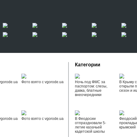
Категории
vgorode.ua
Фото взято с vgorode.ua
Ночь под ФМС за
В Крыму с
паспортом: слезы,
открыли 
давка, блатные
сезон и и
внеочередники
vgorode.ua
Фото взято с vgorode.ua
В Феодосии
Феодоси
отпраздновали 5-
проклады
летие казачьей
крымский 
кадетской школы