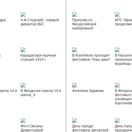
дра
А.Ф Слудский - первый
Прогулка по
МТС Укра
директор КБС
Феодосийской
продолжи
набережной
.
Карадагская научная
В Коктебеле проходит
В Насыпн
станция 1914 г.
фестиваль "Наш джаз"
произоше
водовода
орела 14-я
В Феодосии горела 14-я
Ангелина Адамова
В Феодос
школа_4
фотовыста
посвящен
Бартенев
Фото Оксаны
День города:
День горо
Дементьевой
фестиваль авторской
празднич