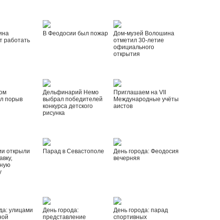
ина
В Феодосии был пожар
Дом-музей Волошина
т работать
отметил 30-летие
официального
открытия
ом
Дельфинарий Немо
Приглашаем на VII
л порыв
выбрал победителей
Международные учёты
конкурса детского
аистов
рисунка
ии открыли
Парад в Севастополе
День города: Феодосия
вку,
вечерняя
ную
у
да: улицами
День города:
День города: парад
ной
представление
спортивных