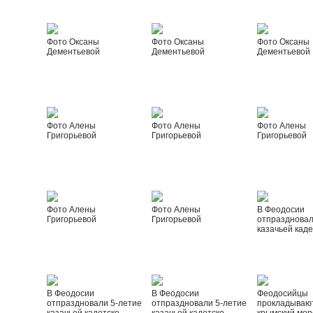
Фото Оксаны
Фото Оксаны
Фото Оксаны
Дементьевой
Дементьевой
Дементьевой
Фото Алены
Фото Алены
Фото Алены
Григорьевой
Григорьевой
Григорьевой
Фото Алены
Фото Алены
В Феодосии
Григорьевой
Григорьевой
отпраздновал
казачьей каде
В Феодосии
В Феодосии
Феодосийцы
отпраздновали 5-летие
отпраздновали 5-летие
прокладываю