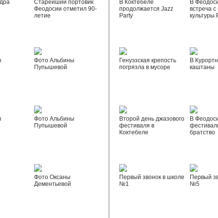
дра
Старейший портовик
В Коктебеле
В Феодос
Феодосии отметил 90-
продолжается Jazz
встреча с
летие
Party
культуры 
ы
Фото Альбины
Генуэзская крепость
В Курортн
Пупышевой
погрязла в мусоре
каштаны
ы
Фото Альбины
Второй день джазового
В Феодос
Пупышевой
фестиваля в
фестивал
Коктебеле
братство
Фото Оксаны
Первый звонок в школе
Первый зв
Дементьевой
№1
№5