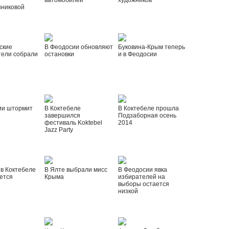
автомобилей
художников
шниковой
ские
В Феодосии обновляют
Буковина-Крым теперь
тели собрали
остановки
и в Феодосии
ии штормит
В Коктебеле
В Коктебеле прошла
завершился
Подзаборная осень
фестиваль Koktebel
2014
Jazz Party
 в Коктебеле
В Ялте выбрали мисс
В Феодосии явка
ется
Крыма
избирателей на
выборы остается
низкой