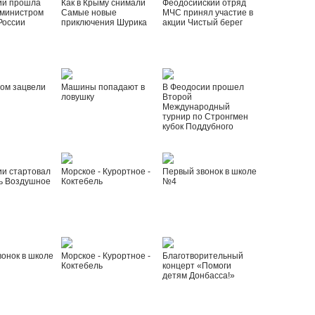
ии прошла
Как в Крыму снимали
Феодосийский отряд
 министром
Самые новые
МЧС принял участие в
России
приключения Шурика
акции Чистый берег
ом зацвели
Машины попадают в
В Феодосии прошел
ловушку
Второй
Международный
турнир по Стронгмен
кубок Поддубного
ии стартовал
Морское - Курортное -
Первый звонок в школе
ь Воздушное
Коктебель
№4
онок в школе
Морское - Курортное -
Благотворительный
Коктебель
концерт «Помоги
детям Донбасса!»