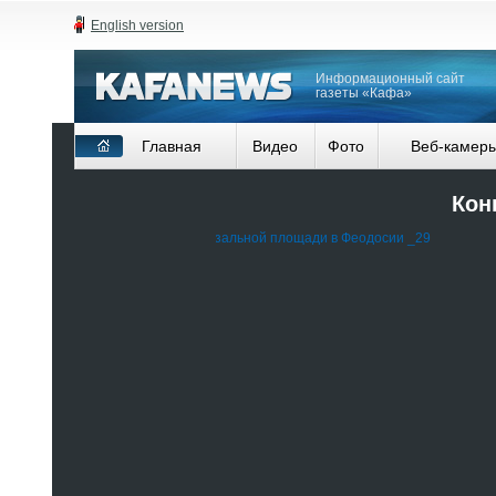
English version
Информационный сайт
газеты «Кафа»
Главная
Видео
Фото
Веб-камер
Кон