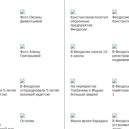
Фото Оксаны
Константинов посетил
Феодосию
Дементьевой
оборонные
Констант
предприятия
Феодосии
Фото Алены
В Феодосии горела 14-
В Феодос
Григорьевой
я школа
регистрир
недвижим
В Феодосии
На перекрестке
В Феодос
и 5-летие
отпраздновали 5-летие
Горбачева и Федько
памятную 
тско
казачьей кадетско
большая авария
1
Острова
Фауна музея Карадага
В Феодос
т
установи