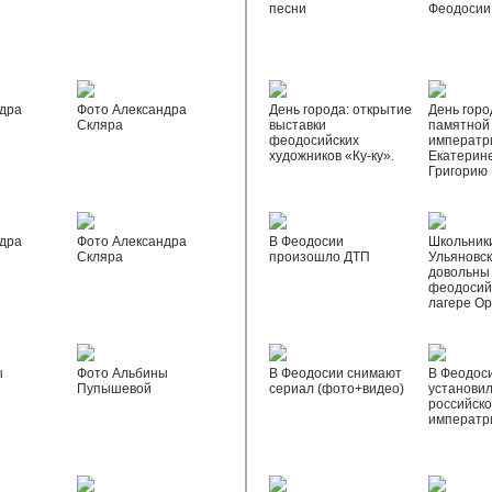
песни
Феодосии
дра
Фото Александра
День города: открытие
День горо
Скляра
выставки
памятной
феодосийских
императр
художников «Ку-ку».
Екатерине
Григорию
дра
Фото Александра
В Феодосии
Школьник
Скляра
произошло ДТП
Ульяновск
довольны
феодосий
лагере О
ы
Фото Альбины
В Феодосии снимают
В Феодос
Пупышевой
сериал (фото+видео)
установил
российск
императр