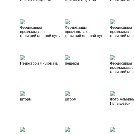
казачьей кадетско
казачьей кадетско
крымский мор
Феодосийцы
Феодосийцы
Феодосийцы
прокладывают
прокладывают
прокладываю
крымский морской путь
крымский морской путь
крымский мор
Недострой Януковича
пещеры
Феодосийцы
прокладываю
крымский мор
шторм
шторм
Фото Альбин
Пупышевой