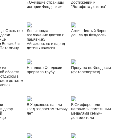
«Ожившие страницы
достижений и
истории Феодосии»
"Эстафета детства"
да: Открытие
День города:
Акция Чистый берег
 доски
возложение цветов к
дошла до Феодосии
ице
памятнику
 Великой и
Айвазовского и парад
 Потемкину
детских колясок
и из
На пляже Феодосии
Прогулка по Феодосии
ой области
прорвало трубу
(фоторепортаж)
 отдыхом в
ском детском
рленок
ии
В Херсонесе нашли
В Симферополе
и доску
клад возрастом тысячу
наградили памятными
ой
лет
медалями семьи-
ице
долгожители