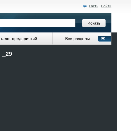
Гость
Войти
аталог предприятий
Все разделы
 _29