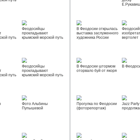
ской путь
доску
Е.Рукави
Феодосийцы
В Феодосии открылась
Феодосий
т
прокладывают
выставка заслуженного
изобрета
ской путь
крымский морской путь
художника России
вертолет
Феодосийцы
В Феодосии штормом
В Феодос
т
прокладывают
оторвало буй от якоря
ской путь
крымский морской путь
ы
Фото Альбины
Прогулка по Феодосии
Jazz Party
Пупышевой
(фоторепортаж)
продолжа