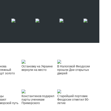
нова
Остановку на Украине
В Налоговой Феодосии
пляжный
вернули на место
прошли Дни открытых
щут золото
дверей
йцы
Константинов подарил
Старейший портовик
вают
парты ученикам
Феодосии отметил 90-
морской путь
Приморского
летие