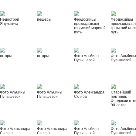
Недострой
пещеры
Феодосийцы
Феодосийцы
Януковича
прокладывают
прокладываю
крымский морской
крымский мор
путь
путь
шторм
шторм
Фото Альбины
Фото Альбин
Пупышевой
Пупышевой
Фото Альбины
Фото Альбины
Фото Александра
Старейший
Пупышевой
Пупышевой
Скляра
портовик
Феодосии отм
90-летие
Фото Александра
Фото Александра
Фото Альбины
Фото Альбин
Скляра
Скляра
Пупышевой
Пупышевой