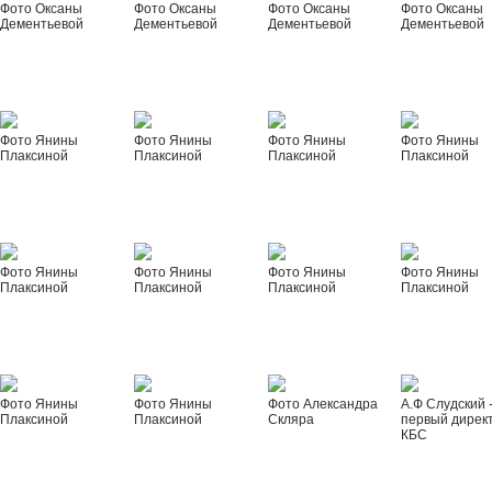
Фото Оксаны
Фото Оксаны
Фото Оксаны
Фото Оксаны
Дементьевой
Дементьевой
Дементьевой
Дементьевой
Фото Янины
Фото Янины
Фото Янины
Фото Янины
Плаксиной
Плаксиной
Плаксиной
Плаксиной
Фото Янины
Фото Янины
Фото Янины
Фото Янины
Плаксиной
Плаксиной
Плаксиной
Плаксиной
Фото Янины
Фото Янины
Фото Александра
А.Ф Слудский 
Плаксиной
Плаксиной
Скляра
первый дирек
КБС