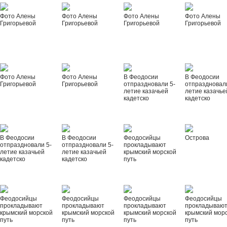
Фото Алены
Фото Алены
Фото Алены
Фото Алены
Григорьевой
Григорьевой
Григорьевой
Григорьевой
Фото Алены
Фото Алены
В Феодосии
В Феодосии
Григорьевой
Григорьевой
отпраздновали 5-
отпраздновал
летие казачьей
летие казачье
кадетско
кадетско
В Феодосии
В Феодосии
Феодосийцы
Острова
отпраздновали 5-
отпраздновали 5-
прокладывают
летие казачьей
летие казачьей
крымский морской
кадетско
кадетско
путь
Феодосийцы
Феодосийцы
Феодосийцы
Феодосийцы
прокладывают
прокладывают
прокладывают
прокладываю
крымский морской
крымский морской
крымский морской
крымский мор
путь
путь
путь
путь