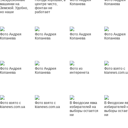
Экскурсионные
Погода хорошая, в
Фото Андрея
Фото Андрея
машинки на
центре чисто,
Копанева
Копанева
Земской. Удобно,
фонтан не
но наши
работает
Фото Андрея
Фото Андрея
Фото Андрея
Фото Андрея
Копанева
Копанева
Копанева
Копанева
Фото Андрея
Фото Андрея
Фото из
Фото взято с
Копанева
Копанева
интеренета
kianews.com.u
Фото взято с
Фото взято с
В Феодосии явка
В Феодосии я
kianews.com.ua
kianews.com.ua
избирателей на
избирателей 
выборы остается
выборы остае
ни
ни