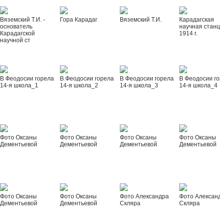
Вяземский Т.И. -
Гора Карадаг
Вяземский Т.И.
Карадагская
основатель
научная стан
Карадагской
1914 г.
научной ст
В Феодосии горела
В Феодосии горела
В Феодосии горела
В Феодосии г
14-я школа_1
14-я школа_2
14-я школа_3
14-я школа_4
Фото Оксаны
Фото Оксаны
Фото Оксаны
Фото Оксаны
Дементьевой
Дементьевой
Дементьевой
Дементьевой
Фото Оксаны
Фото Оксаны
Фото Александра
Фото Алексан
Дементьевой
Дементьевой
Скляра
Скляра