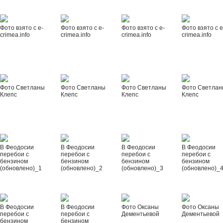
Фото взято с e-
Фото взято с e-
Фото взято с e-
Фото взято с e
crimea.info
crimea.info
crimea.info
crimea.info
Фото Светланы
Фото Светланы
Фото Светланы
Фото Светла
Клепс
Клепс
Клепс
Клепс
В Феодосии
В Феодосии
В Феодосии
В Феодосии
перебои с
перебои с
перебои с
перебои с
бензином
бензином
бензином
бензином
(обновлено)_1
(обновлено)_2
(обновлено)_3
(обновлено)_
В Феодосии
В Феодосии
Фото Оксаны
Фото Оксаны
перебои с
перебои с
Дементьевой
Дементьевой
бензином
бензином