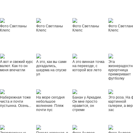
Фото Светланы
Фото Светланы
Фото Светланы
Фото Светла
Клепс
Клепс
Клепс
Клепс
А вот и свежий курс
А это, как вы сами
А это винная точка
Эта
валют. Как-то он
догадались,
на переезде, с
жизнерадостн
меня впечатли
шаурма на спуске
которой все лето
курортница
ул
примеривает
футболку
Набережная тоже
На море сегодня
Банан у Аркадии.
Это роза. На 
чиста и почти
небольшое
Он мне просто
картинной
пустынна. Осень...
волнение. Пляж
нравится, он
галереи, а вер
почти пус
стреми
зас