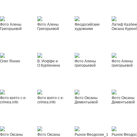
Фото Алены
Фото Алены
Феодосийские
Латиф Казбек
Григорьевой
Григорьевой
художники
Оксана Курен
Олег Яхнин
В. Иоффе и
Фото Алены
Фото Алены
О.Курбенина
григорьевой
григорьевой
Фото взято с e-
Фото взято с e-
Фото Оксаны
Фото Оксаны
crimea.info
crimea.info
Дементьевой
Дементьевой
Фото Оксаны
Фото Оксаны
Рынок Феодосии_1
Рынок Феодос