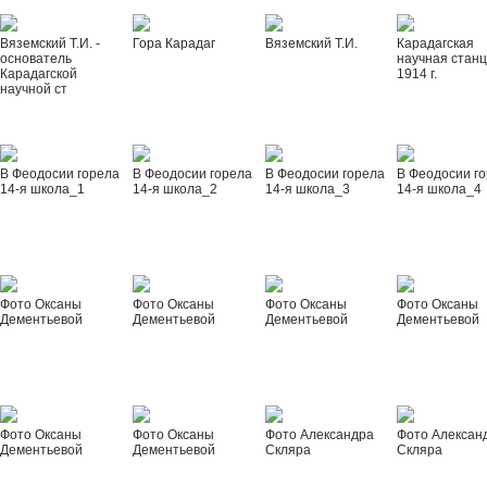
Вяземский Т.И. -
Гора Карадаг
Вяземский Т.И.
Карадагская
основатель
научная стан
Карадагской
1914 г.
научной ст
В Феодосии горела
В Феодосии горела
В Феодосии горела
В Феодосии г
14-я школа_1
14-я школа_2
14-я школа_3
14-я школа_4
Фото Оксаны
Фото Оксаны
Фото Оксаны
Фото Оксаны
Дементьевой
Дементьевой
Дементьевой
Дементьевой
Фото Оксаны
Фото Оксаны
Фото Александра
Фото Алексан
Дементьевой
Дементьевой
Скляра
Скляра