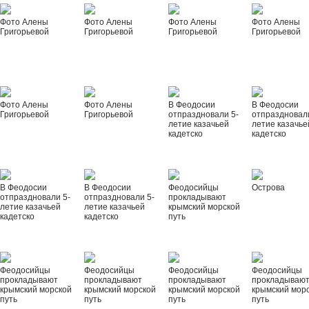
Фото Алены
Фото Алены
Фото Алены
Фото Алены
Григорьевой
Григорьевой
Григорьевой
Григорьевой
Фото Алены
Фото Алены
В Феодосии
В Феодосии
Григорьевой
Григорьевой
отпраздновали 5-
отпраздновал
летие казачьей
летие казачье
кадетско
кадетско
В Феодосии
В Феодосии
Феодосийцы
Острова
отпраздновали 5-
отпраздновали 5-
прокладывают
летие казачьей
летие казачьей
крымский морской
кадетско
кадетско
путь
Феодосийцы
Феодосийцы
Феодосийцы
Феодосийцы
прокладывают
прокладывают
прокладывают
прокладываю
крымский морской
крымский морской
крымский морской
крымский мор
путь
путь
путь
путь