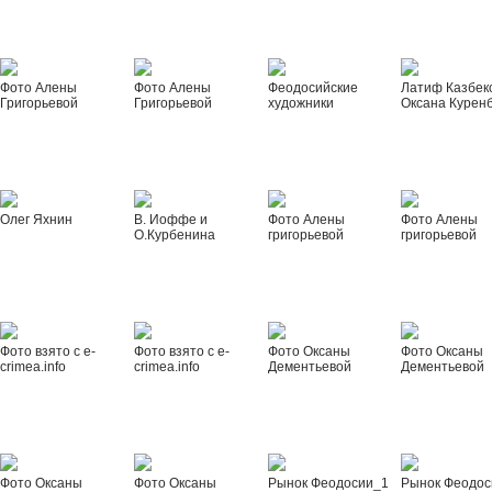
Фото Алены
Фото Алены
Феодосийские
Латиф Казбек
Григорьевой
Григорьевой
художники
Оксана Курен
Олег Яхнин
В. Иоффе и
Фото Алены
Фото Алены
О.Курбенина
григорьевой
григорьевой
Фото взято с e-
Фото взято с e-
Фото Оксаны
Фото Оксаны
crimea.info
crimea.info
Дементьевой
Дементьевой
Фото Оксаны
Фото Оксаны
Рынок Феодосии_1
Рынок Феодос