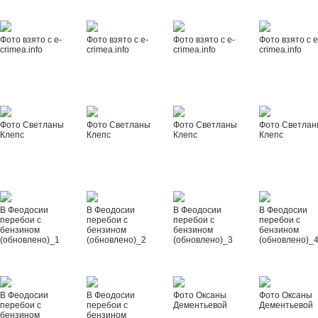
Фото взято с e-
Фото взято с e-
Фото взято с e-
Фото взято с e
crimea.info
crimea.info
crimea.info
crimea.info
Фото Светланы
Фото Светланы
Фото Светланы
Фото Светла
Клепс
Клепс
Клепс
Клепс
В Феодосии
В Феодосии
В Феодосии
В Феодосии
перебои с
перебои с
перебои с
перебои с
бензином
бензином
бензином
бензином
(обновлено)_1
(обновлено)_2
(обновлено)_3
(обновлено)_
В Феодосии
В Феодосии
Фото Оксаны
Фото Оксаны
перебои с
перебои с
Дементьевой
Дементьевой
бензином
бензином