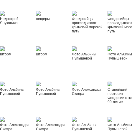
Недострой
пещеры
Феодосийцы
Феодосийцы
Януковича
прокладывают
прокладываю
крымский морской
крымский мор
путь
путь
шторм
шторм
Фото Альбины
Фото Альбин
Пупышевой
Пупышевой
Фото Альбины
Фото Альбины
Фото Александра
Старейший
Пупышевой
Пупышевой
Скляра
портовик
Феодосии отм
90-летие
Фото Александра
Фото Александра
Фото Альбины
Фото Альбин
Скляра
Скляра
Пупышевой
Пупышевой