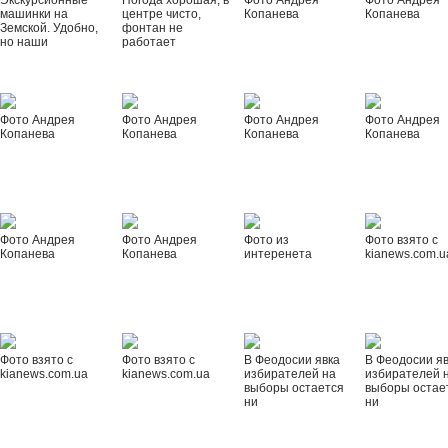
Экскурсионные
Погода хорошая, в
Фото Андрея
Фото Андрея
машинки на
центре чисто,
Копанева
Копанева
Земской. Удобно,
фонтан не
но наши
работает
Фото Андрея
Фото Андрея
Фото Андрея
Фото Андрея
Копанева
Копанева
Копанева
Копанева
Фото Андрея
Фото Андрея
Фото из
Фото взято с
Копанева
Копанева
интеренета
kianews.com.u
Фото взято с
Фото взято с
В Феодосии явка
В Феодосии я
kianews.com.ua
kianews.com.ua
избирателей на
избирателей 
выборы остается
выборы остае
ни
ни