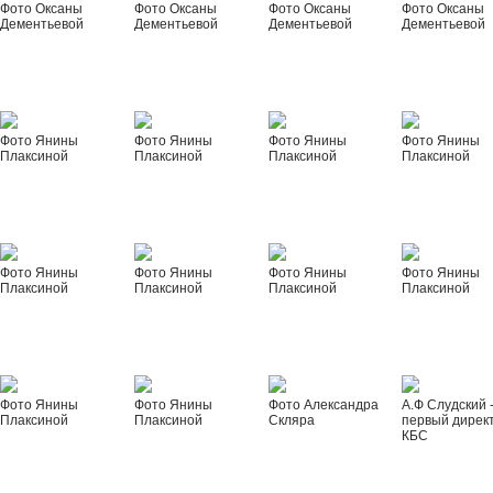
Фото Оксаны
Фото Оксаны
Фото Оксаны
Фото Оксаны
Дементьевой
Дементьевой
Дементьевой
Дементьевой
Фото Янины
Фото Янины
Фото Янины
Фото Янины
Плаксиной
Плаксиной
Плаксиной
Плаксиной
Фото Янины
Фото Янины
Фото Янины
Фото Янины
Плаксиной
Плаксиной
Плаксиной
Плаксиной
Фото Янины
Фото Янины
Фото Александра
А.Ф Слудский 
Плаксиной
Плаксиной
Скляра
первый дирек
КБС