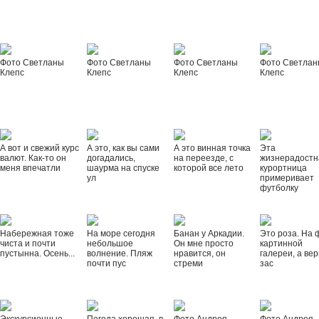
Фото Светланы
Фото Светланы
Фото Светланы
Фото Светла
Клепс
Клепс
Клепс
Клепс
А вот и свежий курс
А это, как вы сами
А это винная точка
Эта
валют. Как-то он
догадались,
на переезде, с
жизнерадостн
меня впечатли
шаурма на спуске
которой все лето
курортница
ул
примеривает
футболку
Набережная тоже
На море сегодня
Банан у Аркадии.
Это роза. На 
чиста и почти
небольшое
Он мне просто
картинной
пустынна. Осень...
волнение. Пляж
нравится, он
галереи, а вер
почти пус
стреми
зас