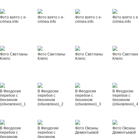
Фото взято с e-
Фото взято с e-
Фото взято с e-
Фото взято с e
crimea.info
crimea.info
crimea.info
crimea.info
Фото Светланы
Фото Светланы
Фото Светланы
Фото Светла
Клепс
Клепс
Клепс
Клепс
В Феодосии
В Феодосии
В Феодосии
В Феодосии
перебои с
перебои с
перебои с
перебои с
бензином
бензином
бензином
бензином
(обновлено)_1
(обновлено)_2
(обновлено)_3
(обновлено)_
В Феодосии
В Феодосии
Фото Оксаны
Фото Оксаны
перебои с
перебои с
Дементьевой
Дементьевой
бензином
бензином