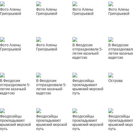
Фото Алены
Фото Алены
Фото Алены
Фото Алены
Григорьевой
Григорьевой
Григорьевой
Григорьевой
Фото Алены
Фото Алены
В Феодосии
В Феодосии
Григорьевой
Григорьевой
отпраздновали 5-
отпраздновал
летие казачьей
летие казачье
кадетско
кадетско
В Феодосии
В Феодосии
Феодосийцы
Острова
отпраздновали 5-
отпраздновали 5-
прокладывают
летие казачьей
летие казачьей
крымский морской
кадетско
кадетско
путь
Феодосийцы
Феодосийцы
Феодосийцы
Феодосийцы
прокладывают
прокладывают
прокладывают
прокладываю
крымский морской
крымский морской
крымский морской
крымский мор
путь
путь
путь
путь