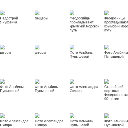
Недострой
пещеры
Феодосийцы
Феодосийцы
Януковича
прокладывают
прокладываю
крымский морской
крымский мор
путь
путь
шторм
шторм
Фото Альбины
Фото Альбин
Пупышевой
Пупышевой
Фото Альбины
Фото Альбины
Фото Александра
Старейший
Пупышевой
Пупышевой
Скляра
портовик
Феодосии отм
90-летие
Фото Александра
Фото Александра
Фото Альбины
Фото Альбин
Скляра
Скляра
Пупышевой
Пупышевой