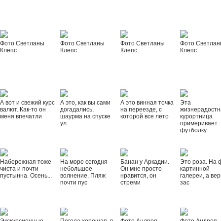
Фото Светланы
Фото Светланы
Фото Светланы
Фото Светла
Клепс
Клепс
Клепс
Клепс
А вот и свежий курс
А это, как вы сами
А это винная точка
Эта
валют. Как-то он
догадались,
на переезде, с
жизнерадостн
меня впечатли
шаурма на спуске
которой все лето
курортница
ул
примеривает
футболку
Набережная тоже
На море сегодня
Банан у Аркадии.
Это роза. На 
чиста и почти
небольшое
Он мне просто
картинной
пустынна. Осень...
волнение. Пляж
нравится, он
галереи, а вер
почти пус
стреми
зас