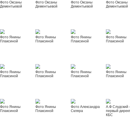
Фото Оксаны
Фото Оксаны
Фото Оксаны
Фото Оксаны
Дементьевой
Дементьевой
Дементьевой
Дементьевой
Фото Янины
Фото Янины
Фото Янины
Фото Янины
Плаксиной
Плаксиной
Плаксиной
Плаксиной
Фото Янины
Фото Янины
Фото Янины
Фото Янины
Плаксиной
Плаксиной
Плаксиной
Плаксиной
Фото Янины
Фото Янины
Фото Александра
А.Ф Слудский 
Плаксиной
Плаксиной
Скляра
первый дирек
КБС