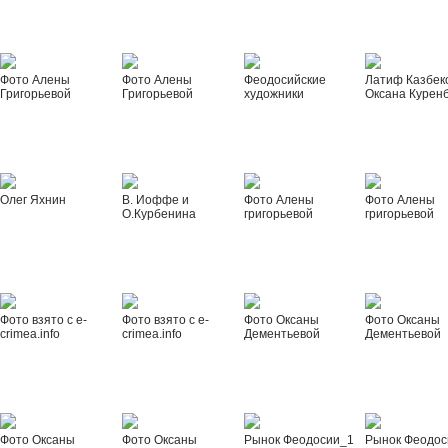
Фото Алены
Фото Алены
Феодосийские
Латиф Казбек
Григорьевой
Григорьевой
художники
Оксана Курен
Олег Яхнин
В. Иоффе и
Фото Алены
Фото Алены
О.Курбенина
григорьевой
григорьевой
Фото взято с e-
Фото взято с e-
Фото Оксаны
Фото Оксаны
crimea.info
crimea.info
Дементьевой
Дементьевой
Фото Оксаны
Фото Оксаны
Рынок Феодосии_1
Рынок Феодос