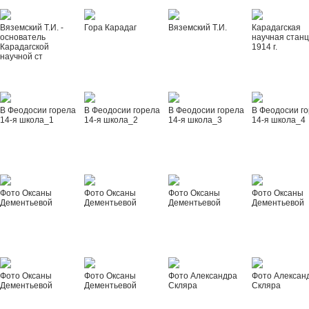
Вяземский Т.И. -
Гора Карадаг
Вяземский Т.И.
Карадагская
основатель
научная стан
Карадагской
1914 г.
научной ст
В Феодосии горела
В Феодосии горела
В Феодосии горела
В Феодосии г
14-я школа_1
14-я школа_2
14-я школа_3
14-я школа_4
Фото Оксаны
Фото Оксаны
Фото Оксаны
Фото Оксаны
Дементьевой
Дементьевой
Дементьевой
Дементьевой
Фото Оксаны
Фото Оксаны
Фото Александра
Фото Алексан
Дементьевой
Дементьевой
Скляра
Скляра