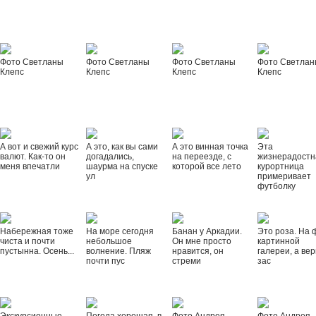
Фото Светланы
Фото Светланы
Фото Светланы
Фото Светла
Клепс
Клепс
Клепс
Клепс
А вот и свежий курс
А это, как вы сами
А это винная точка
Эта
валют. Как-то он
догадались,
на переезде, с
жизнерадостн
меня впечатли
шаурма на спуске
которой все лето
курортница
ул
примеривает
футболку
Набережная тоже
На море сегодня
Банан у Аркадии.
Это роза. На 
чиста и почти
небольшое
Он мне просто
картинной
пустынна. Осень...
волнение. Пляж
нравится, он
галереи, а вер
почти пус
стреми
зас