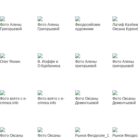
Фото Алены
Фото Алены
Феодосийские
Латиф Казбек
Григорьевой
Григорьевой
художники
Оксана Курен
Олег Яхнин
В. Иоффе и
Фото Алены
Фото Алены
О.Курбенина
григорьевой
григорьевой
Фото взято с e-
Фото взято с e-
Фото Оксаны
Фото Оксаны
crimea.info
crimea.info
Дементьевой
Дементьевой
Фото Оксаны
Фото Оксаны
Рынок Феодосии_1
Рынок Феодос