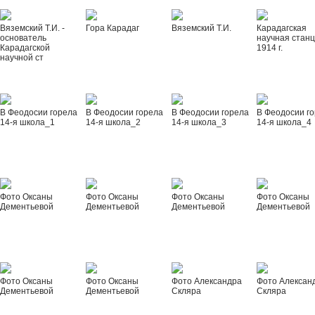
Вяземский Т.И. -
Гора Карадаг
Вяземский Т.И.
Карадагская
основатель
научная стан
Карадагской
1914 г.
научной ст
В Феодосии горела
В Феодосии горела
В Феодосии горела
В Феодосии г
14-я школа_1
14-я школа_2
14-я школа_3
14-я школа_4
Фото Оксаны
Фото Оксаны
Фото Оксаны
Фото Оксаны
Дементьевой
Дементьевой
Дементьевой
Дементьевой
Фото Оксаны
Фото Оксаны
Фото Александра
Фото Алексан
Дементьевой
Дементьевой
Скляра
Скляра