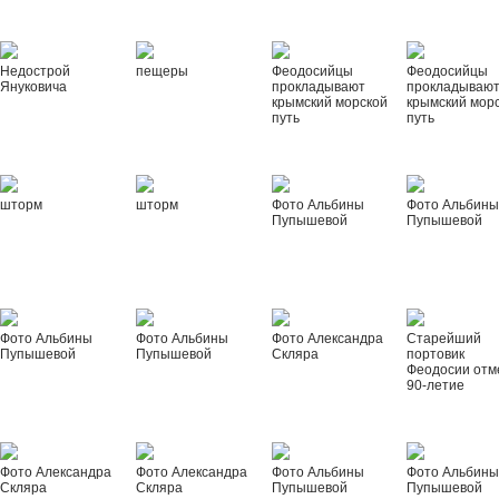
Недострой
пещеры
Феодосийцы
Феодосийцы
Януковича
прокладывают
прокладываю
крымский морской
крымский мор
путь
путь
шторм
шторм
Фото Альбины
Фото Альбин
Пупышевой
Пупышевой
Фото Альбины
Фото Альбины
Фото Александра
Старейший
Пупышевой
Пупышевой
Скляра
портовик
Феодосии отм
90-летие
Фото Александра
Фото Александра
Фото Альбины
Фото Альбин
Скляра
Скляра
Пупышевой
Пупышевой