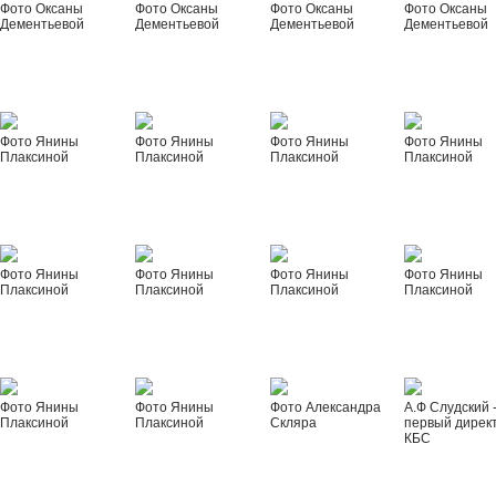
Фото Оксаны
Фото Оксаны
Фото Оксаны
Фото Оксаны
Дементьевой
Дементьевой
Дементьевой
Дементьевой
Фото Янины
Фото Янины
Фото Янины
Фото Янины
Плаксиной
Плаксиной
Плаксиной
Плаксиной
Фото Янины
Фото Янины
Фото Янины
Фото Янины
Плаксиной
Плаксиной
Плаксиной
Плаксиной
Фото Янины
Фото Янины
Фото Александра
А.Ф Слудский 
Плаксиной
Плаксиной
Скляра
первый дирек
КБС