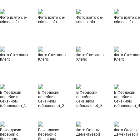
Фото взято с e-
Фото взято с e-
Фото взято с e-
Фото взято с e
crimea.info
crimea.info
crimea.info
crimea.info
Фото Светланы
Фото Светланы
Фото Светланы
Фото Светла
Клепс
Клепс
Клепс
Клепс
В Феодосии
В Феодосии
В Феодосии
В Феодосии
перебои с
перебои с
перебои с
перебои с
бензином
бензином
бензином
бензином
(обновлено)_1
(обновлено)_2
(обновлено)_3
(обновлено)_
В Феодосии
В Феодосии
Фото Оксаны
Фото Оксаны
перебои с
перебои с
Дементьевой
Дементьевой
бензином
бензином