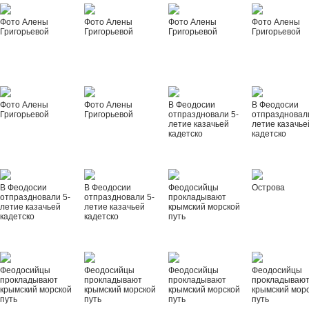
Фото Алены
Фото Алены
Фото Алены
Фото Алены
Григорьевой
Григорьевой
Григорьевой
Григорьевой
Фото Алены
Фото Алены
В Феодосии
В Феодосии
Григорьевой
Григорьевой
отпраздновали 5-
отпраздновал
летие казачьей
летие казачье
кадетско
кадетско
В Феодосии
В Феодосии
Феодосийцы
Острова
отпраздновали 5-
отпраздновали 5-
прокладывают
летие казачьей
летие казачьей
крымский морской
кадетско
кадетско
путь
Феодосийцы
Феодосийцы
Феодосийцы
Феодосийцы
прокладывают
прокладывают
прокладывают
прокладываю
крымский морской
крымский морской
крымский морской
крымский мор
путь
путь
путь
путь