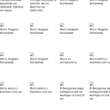
Экскурсионные
Погода хорошая, в
Фото Андрея
Фото Андрея
машинки на
центре чисто,
Копанева
Копанева
Земской. Удобно,
фонтан не
но наши
работает
Фото Андрея
Фото Андрея
Фото Андрея
Фото Андрея
Копанева
Копанева
Копанева
Копанева
Фото Андрея
Фото Андрея
Фото из
Фото взято с
Копанева
Копанева
интеренета
kianews.com.u
Фото взято с
Фото взято с
В Феодосии явка
В Феодосии я
kianews.com.ua
kianews.com.ua
избирателей на
избирателей 
выборы остается
выборы остае
ни
ни