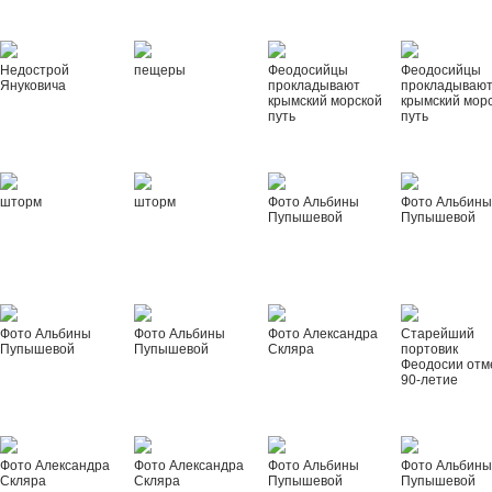
Недострой
пещеры
Феодосийцы
Феодосийцы
Януковича
прокладывают
прокладываю
крымский морской
крымский мор
путь
путь
шторм
шторм
Фото Альбины
Фото Альбин
Пупышевой
Пупышевой
Фото Альбины
Фото Альбины
Фото Александра
Старейший
Пупышевой
Пупышевой
Скляра
портовик
Феодосии отм
90-летие
Фото Александра
Фото Александра
Фото Альбины
Фото Альбин
Скляра
Скляра
Пупышевой
Пупышевой