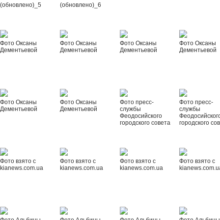
(обновлено)_5
(обновлено)_6
Фото Оксаны
Фото Оксаны
Фото Оксаны
Фото Оксаны
Дементьевой
Дементьевой
Дементьевой
Дементьевой
Фото Оксаны
Фото Оксаны
Фото пресс-
Фото пресс-
Дементьевой
Дементьевой
службы
службы
Феодосийского
Феодосийског
городского совета
городского со
Фото взято с
Фото взято с
Фото взято с
Фото взято с
kianews.com.ua
kianews.com.ua
kianews.com.ua
kianews.com.u