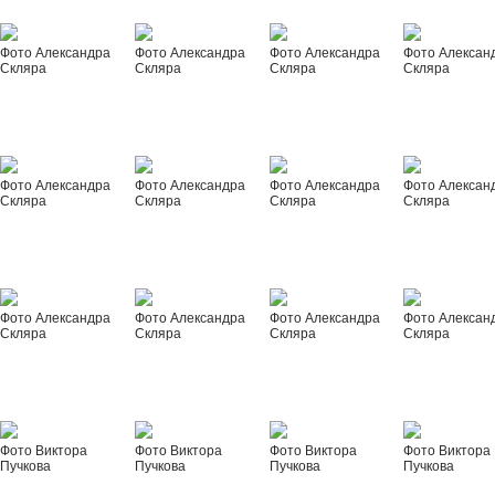
Фото Александра
Фото Александра
Фото Александра
Фото Алексан
Скляра
Скляра
Скляра
Скляра
Фото Александра
Фото Александра
Фото Александра
Фото Алексан
Скляра
Скляра
Скляра
Скляра
Фото Александра
Фото Александра
Фото Александра
Фото Алексан
Скляра
Скляра
Скляра
Скляра
Фото Виктора
Фото Виктора
Фото Виктора
Фото Виктора
Пучкова
Пучкова
Пучкова
Пучкова