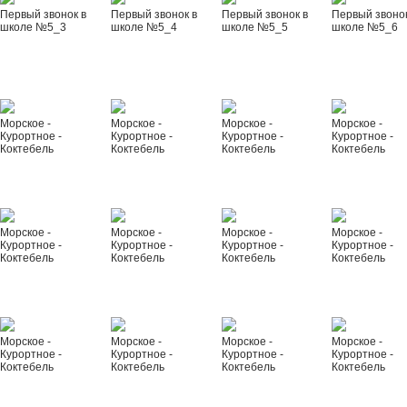
Первый звонок в
Первый звонок в
Первый звонок в
Первый звонок
школе №5_3
школе №5_4
школе №5_5
школе №5_6
Морское -
Морское -
Морское -
Морское -
Курортное -
Курортное -
Курортное -
Курортное -
Коктебель
Коктебель
Коктебель
Коктебель
Морское -
Морское -
Морское -
Морское -
Курортное -
Курортное -
Курортное -
Курортное -
Коктебель
Коктебель
Коктебель
Коктебель
Морское -
Морское -
Морское -
Морское -
Курортное -
Курортное -
Курортное -
Курортное -
Коктебель
Коктебель
Коктебель
Коктебель