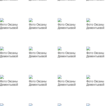
Фото Оксаны
Фото Оксаны
Фото Оксаны
Фото Оксаны
Дементьевой
Дементьевой
Дементьевой
Дементьевой
Фото Оксаны
Фото Оксаны
Фото Оксаны
Фото Оксаны
Дементьевой
Дементьевой
Дементьевой
Дементьевой
Фото Оксаны
Фото Оксаны
Фото Оксаны
Фото Оксаны
Дементьевой
Дементьевой
Дементьевой
Дементьевой