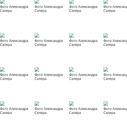
Фото Александра
Фото Александра
Фото Александра
Фото Алексан
Скляра
Скляра
Скляра
Скляра
Фото Александра
Фото Александра
Фото Александра
Фото Алексан
Скляра
Скляра
Скляра
Скляра
Фото Александра
Фото Александра
Фото Александра
Фото Алексан
Скляра
Скляра
Скляра
Скляра
Фото Александра
Фото Александра
Фото Александра
Фото Алексан
Скляра
Скляра
Скляра
Скляра