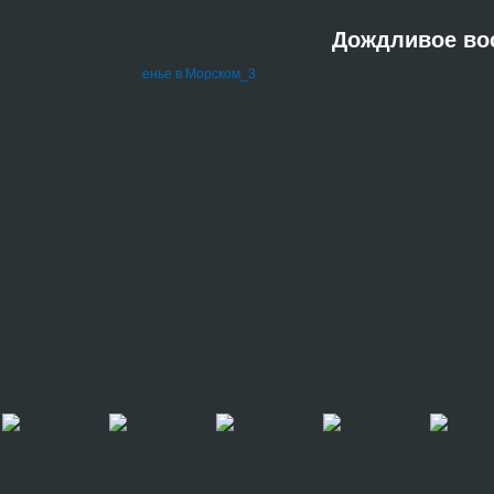
Дождливое во