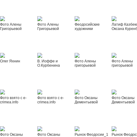
Фото Алены
Фото Алены
Феодосийские
Латиф Казбек
Григорьевой
Григорьевой
художники
Оксана Курен
Олег Яхнин
В. Иоффе и
Фото Алены
Фото Алены
О.Курбенина
григорьевой
григорьевой
Фото взято с e-
Фото взято с e-
Фото Оксаны
Фото Оксаны
crimea.info
crimea.info
Дементьевой
Дементьевой
Фото Оксаны
Фото Оксаны
Рынок Феодосии_1
Рынок Феодос