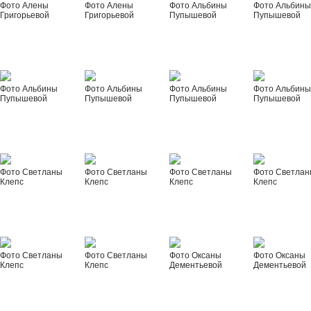
Фото Алены
Фото Алены
Фото Альбины
Фото Альбин
Григорьевой
Григорьевой
Пупышевой
Пупышевой
Фото Альбины
Фото Альбины
Фото Альбины
Фото Альбин
Пупышевой
Пупышевой
Пупышевой
Пупышевой
Фото Светланы
Фото Светланы
Фото Светланы
Фото Светла
Клепс
Клепс
Клепс
Клепс
Фото Светланы
Фото Светланы
Фото Оксаны
Фото Оксаны
Клепс
Клепс
Дементьевой
Дементьевой