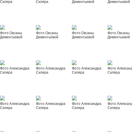
Скляра
Скляра
Дементьевой
Дементьевой
Фото Оксаны
Фото Оксаны
Фото Оксаны
Фото Оксаны
Дементьевой
Дементьевой
Дементьевой
Дементьевой
Фото Александра
Фото Александра
Фото Александра
Фото Алексан
Скляра
Скляра
Скляра
Скляра
Фото Александра
Фото Александра
Фото Александра
Фото Алексан
Скляра
Скляра
Скляра
Скляра