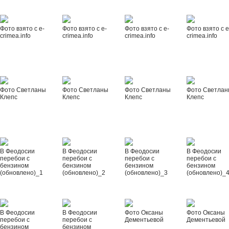
Фото взято с e-
Фото взято с e-
Фото взято с e-
Фото взято с e
crimea.info
crimea.info
crimea.info
crimea.info
Фото Светланы
Фото Светланы
Фото Светланы
Фото Светла
Клепс
Клепс
Клепс
Клепс
В Феодосии
В Феодосии
В Феодосии
В Феодосии
перебои с
перебои с
перебои с
перебои с
бензином
бензином
бензином
бензином
(обновлено)_1
(обновлено)_2
(обновлено)_3
(обновлено)_
В Феодосии
В Феодосии
Фото Оксаны
Фото Оксаны
перебои с
перебои с
Дементьевой
Дементьевой
бензином
бензином