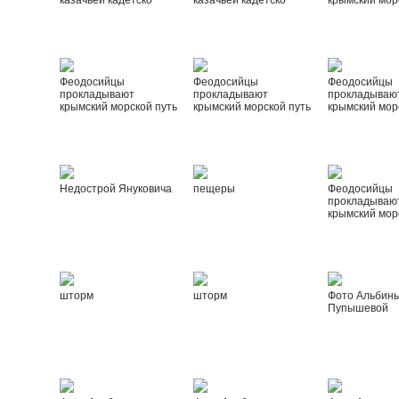
казачьей кадетско
казачьей кадетско
крымский мор
Феодосийцы
Феодосийцы
Феодосийцы
прокладывают
прокладывают
прокладываю
крымский морской путь
крымский морской путь
крымский мор
Недострой Януковича
пещеры
Феодосийцы
прокладываю
крымский мор
шторм
шторм
Фото Альбин
Пупышевой