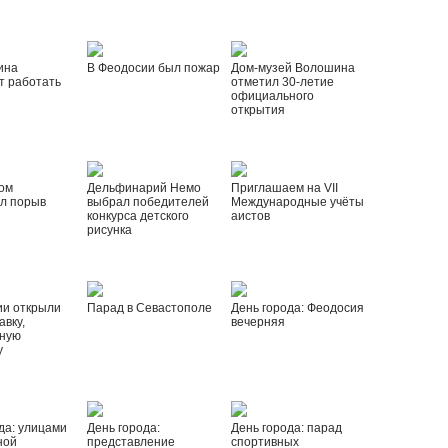
ина
В Феодосии был пожар
Дом-музей Волошина
т работать
отметил 30-летие
официального
открытия
ом
Дельфинарий Немо
Приглашаем на VII
л порыв
выбрал победителей
Международные учёты
конкурса детского
аистов
рисунка
ии открыли
Парад в Севастополе
День города: Феодосия
вку,
вечерняя
ную
у
да: улицами
День города:
День города: парад
ной
представление
спортивных