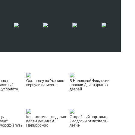
нова
Остановку на Украине
В Налоговой Феодосии
пляжный
вернули на место
прошли Дни открытых
щут золото
дверей
йцы
Константинов подарил
Старейший портовик
вают
парты ученикам
Феодосии отметил 90-
морской путь
Приморского
летие