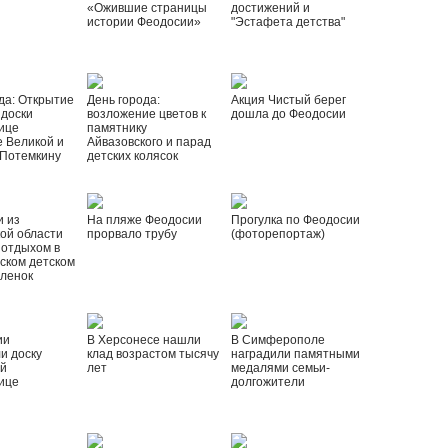
«Ожившие страницы
достижений и
истории Феодосии»
"Эстафета детства"
да: Открытие
День города:
Акция Чистый берег
 доски
возложение цветов к
дошла до Феодосии
ице
памятнику
 Великой и
Айвазовского и парад
 Потемкину
детских колясок
и из
На пляже Феодосии
Прогулка по Феодосии
ой области
прорвало трубу
(фоторепортаж)
 отдыхом в
ском детском
рленок
ии
В Херсонесе нашли
В Симферополе
и доску
клад возрастом тысячу
наградили памятными
ой
лет
медалями семьи-
ице
долгожители