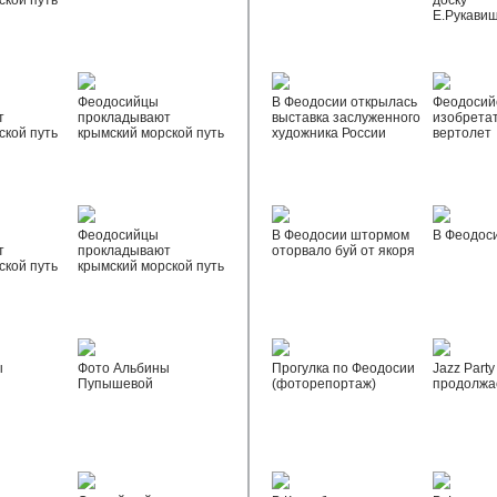
ской путь
доску
Е.Рукави
Феодосийцы
В Феодосии открылась
Феодосий
т
прокладывают
выставка заслуженного
изобрета
ской путь
крымский морской путь
художника России
вертолет
Феодосийцы
В Феодосии штормом
В Феодос
т
прокладывают
оторвало буй от якоря
ской путь
крымский морской путь
ы
Фото Альбины
Прогулка по Феодосии
Jazz Party
Пупышевой
(фоторепортаж)
продолжа