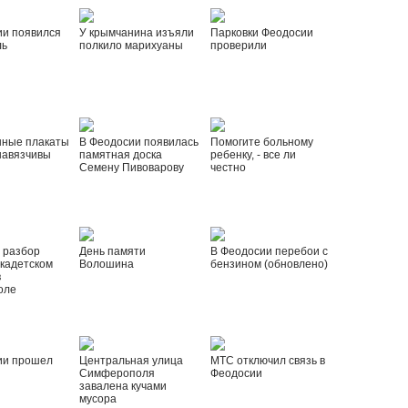
ии появился
У крымчанина изъяли
Парковки Феодосии
ль
полкило марихуаны
проверили
нные плакаты
В Феодосии появилась
Помогите больному
навязчивы
памятная доска
ребенку, - все ли
Семену Пивоварову
честно
 разбор
День памяти
В Феодосии перебои с
 кадетском
Волошина
бензином (обновлено)
в
оле
ии прошел
Центральная улица
МТС отключил связь в
Симферополя
Феодосии
завалена кучами
мусора