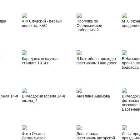
дра
А.Ф Слудский - первый
Прогулка по
МТС Укра
директор КБС
Феодосийской
продолжи
набережной
.
Карадагская научная
В Коктебеле проходит
В Насыпн
станция 1914 г.
фестиваль "Наш джаз"
произоше
водовода
орела 14-я
В Феодосии горела 14-я
Ангелина Адамова
В Феодос
школа_4
фотовыста
посвящен
Бартенев
Фото Оксаны
День города:
День горо
Дементьевой
фестиваль авторской
празднич