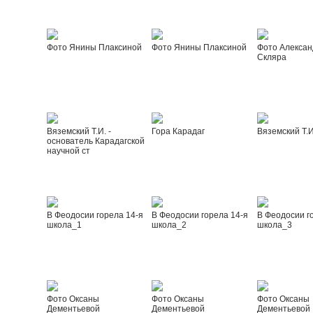
Фото Янины Плаксиной
Фото Янины Плаксиной
Фото Алексан
Скляра
Вяземский Т.И. -
Гора Карадаг
Вяземский Т.И
основатель Карадагской
научной ст
В Феодосии горела 14-я
В Феодосии горела 14-я
В Феодосии г
школа_1
школа_2
школа_3
Фото Оксаны
Фото Оксаны
Фото Оксаны
Дементьевой
Дементьевой
Дементьевой