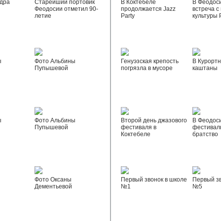
дра
Старейший портовик
В Коктебеле
В Феодос
Феодосии отметил 90-
продолжается Jazz
встреча с
летие
Party
культуры 
ы
Фото Альбины
Генуэзская крепость
В Курортн
Пупышевой
погрязла в мусоре
каштаны
ы
Фото Альбины
Второй день джазового
В Феодос
Пупышевой
фестиваля в
фестивал
Коктебеле
братство
Фото Оксаны
Первый звонок в школе
Первый зв
Дементьевой
№1
№5