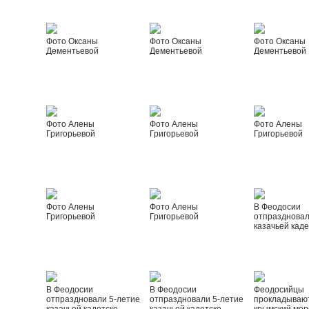
Фото Оксаны
Фото Оксаны
Фото Оксаны
Дементьевой
Дементьевой
Дементьевой
Фото Алены
Фото Алены
Фото Алены
Григорьевой
Григорьевой
Григорьевой
Фото Алены
Фото Алены
В Феодосии
Григорьевой
Григорьевой
отпраздновал
казачьей каде
В Феодосии
В Феодосии
Феодосийцы
отпраздновали 5-летие
отпраздновали 5-летие
прокладываю