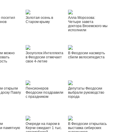
 посетил
Золотая осень в
Алла Морозова:
инов
Старом крыму
Четыре завета
доктора Вяземского мы
исполнили
ии можно
Зооуголок Интеллекта
В Феодосии насмерть
овать
в Феодосии отмечает
сбили велосипедиста
ость
свое 4-летие
ии открыли
Пенсионеров
Депутаты Феодосии
доску Павлу
Феодосии поздравили
выбрали руководство
с праздником
города
ии
Очереди на паром в
В Феодосии открылась
ли памятную
Керчи ожидает 1 тыс.
выставка сибирских