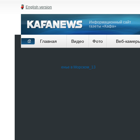
English version
Информационный сайт
газеты «Кафа»
Главная
Видео
Фото
Веб-камер