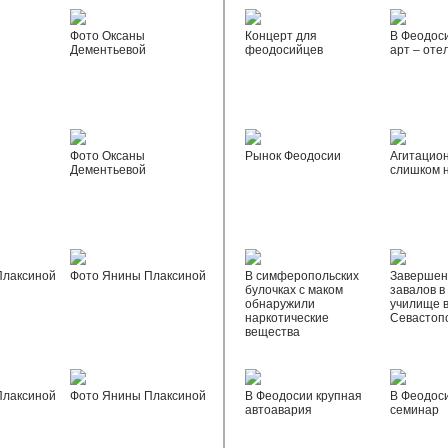
Фото Оксаны
Концерт для
В Феодос
Дементьевой
феодосийцев
арт – оте
Фото Оксаны
Рынок Феодосии
Агитацио
Дементьевой
слишком 
Плаксиной
Фото Янины Плаксиной
В симферопольских
Завершен
булочках с маком
завалов в
обнаружили
училище 
наркотические
Севастоп
вещества
Плаксиной
Фото Янины Плаксиной
В Феодосии крупная
В Феодос
автоавария
семинар