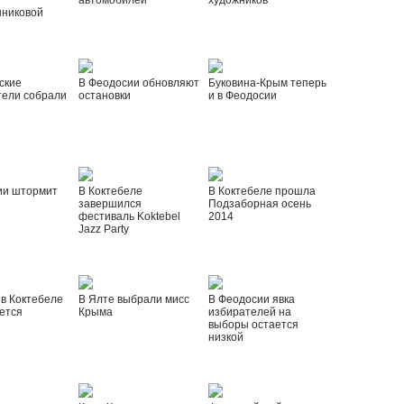
автомобилей
художников
шниковой
ские
В Феодосии обновляют
Буковина-Крым теперь
тели собрали
остановки
и в Феодосии
ии штормит
В Коктебеле
В Коктебеле прошла
завершился
Подзаборная осень
фестиваль Koktebel
2014
Jazz Party
 в Коктебеле
В Ялте выбрали мисс
В Феодосии явка
ется
Крыма
избирателей на
выборы остается
низкой