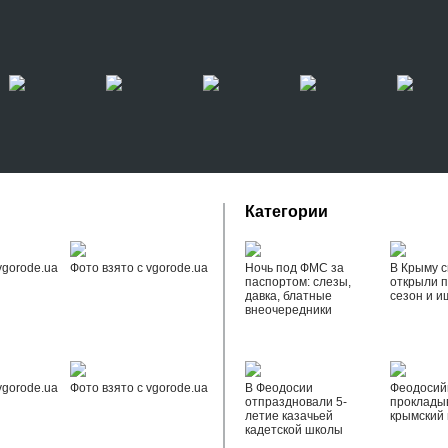
Категории
vgorode.ua
Фото взято с vgorode.ua
Ночь под ФМС за
В Крыму с
паспортом: слезы,
открыли 
давка, блатные
сезон и и
внеочередники
vgorode.ua
Фото взято с vgorode.ua
В Феодосии
Феодоси
отпраздновали 5-
проклады
летие казачьей
крымский 
кадетской школы