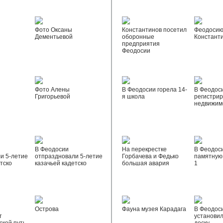
Фото Оксаны
Константинов посетил
Феодосию
Дементьевой
оборонные
Констант
предприятия
Феодосии
Фото Алены
В Феодосии горела 14-
В Феодос
Григорьевой
я школа
регистрир
недвижим
В Феодосии
На перекрестке
В Феодос
и 5-летие
отпраздновали 5-летие
Горбачева и Федько
памятную 
тско
казачьей кадетско
большая авария
1
Острова
Фауна музея Карадага
В Феодос
т
установи