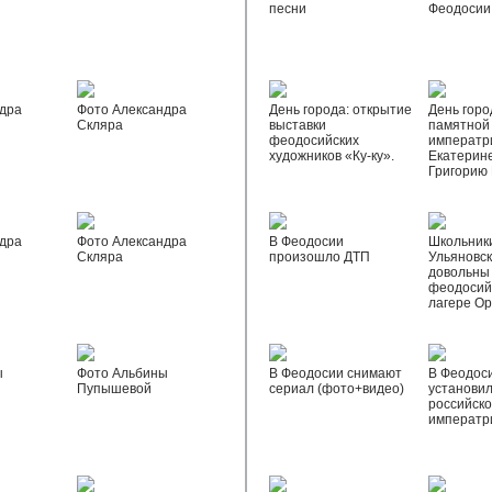
песни
Феодосии
дра
Фото Александра
День города: открытие
День горо
Скляра
выставки
памятной
феодосийских
императр
художников «Ку-ку».
Екатерине
Григорию
дра
Фото Александра
В Феодосии
Школьник
Скляра
произошло ДТП
Ульяновск
довольны
феодосий
лагере О
ы
Фото Альбины
В Феодосии снимают
В Феодос
Пупышевой
сериал (фото+видео)
установил
российск
императр