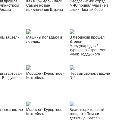
ии прошла
Как в Крыму снимали
Феодосийский отряд
 министром
Самые новые
МЧС принял участие в
России
приключения Шурика
акции Чистый берег
ом зацвели
Машины попадают в
В Феодосии прошел
ловушку
Второй
Международный
турнир по Стронгмен
кубок Поддубного
ии стартовал
Морское - Курортное -
Первый звонок в школе
ь Воздушное
Коктебель
№4
онок в школе
Морское - Курортное -
Благотворительный
Коктебель
концерт «Помоги
детям Донбасса!»