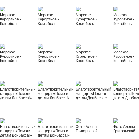
Морское -
Морское -
Морское -
Морское -
Курортное -
Курортное -
Курортное -
Курортное -
Коктебель
Коктебель
Коктебель
Коктебель
Морское -
Морское -
Морское -
Морское -
Курортное -
Курортное -
Курортное -
Курортное -
Коктебель
Коктебель
Коктебель
Коктебель
Благотворительный
Благотворительный
Благотворительный
Благотворите
концерт «Помоги
концерт «Помоги
концерт «Помоги
концерт «Пом
детям Донбасса!»
детям Донбасса!»
детям Донбасса!»
детям Донбас
Благотворительный
Благотворительный
Фото Алены
Фото Алены
концерт «Помоги
концерт «Помоги
Григорьевой
Григорьевой
детям Донбасса!»
детям Донбасса!»