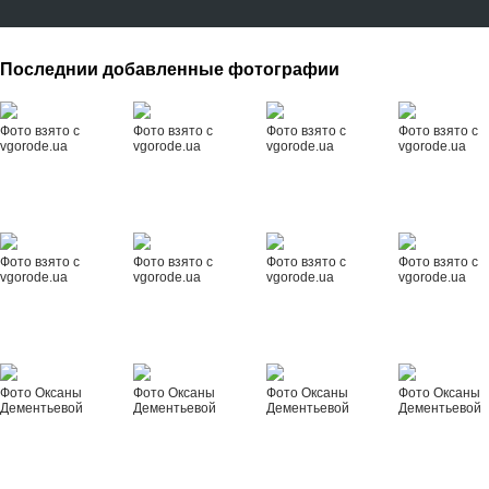
Последнии добавленные фотографии
Фото взято с
Фото взято с
Фото взято с
Фото взято с
vgorode.ua
vgorode.ua
vgorode.ua
vgorode.ua
Фото взято с
Фото взято с
Фото взято с
Фото взято с
vgorode.ua
vgorode.ua
vgorode.ua
vgorode.ua
Фото Оксаны
Фото Оксаны
Фото Оксаны
Фото Оксаны
Дементьевой
Дементьевой
Дементьевой
Дементьевой