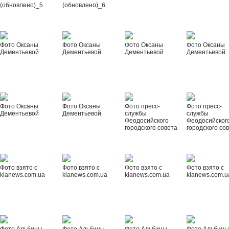
(обновлено)_5
(обновлено)_6
Фото Оксаны
Фото Оксаны
Фото Оксаны
Фото Оксаны
Дементьевой
Дементьевой
Дементьевой
Дементьевой
Фото Оксаны
Фото Оксаны
Фото пресс-
Фото пресс-
Дементьевой
Дементьевой
службы
службы
Феодосийского
Феодосийског
городского совета
городского со
Фото взято с
Фото взято с
Фото взято с
Фото взято с
kianews.com.ua
kianews.com.ua
kianews.com.ua
kianews.com.u