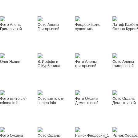
Фото Алены
Фото Алены
Феодосийские
Латиф Казбек
Григорьевой
Григорьевой
художники
Оксана Курен
Олег Яхнин
В. Иоффе и
Фото Алены
Фото Алены
О.Курбенина
григорьевой
григорьевой
Фото взято с e-
Фото взято с e-
Фото Оксаны
Фото Оксаны
crimea.info
crimea.info
Дементьевой
Дементьевой
Фото Оксаны
Фото Оксаны
Рынок Феодосии_1
Рынок Феодос