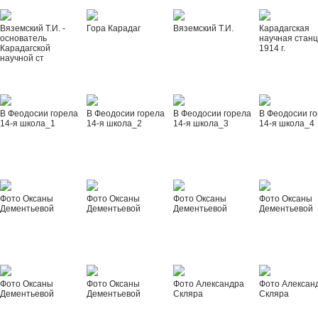
Вяземский Т.И. -
Гора Карадаг
Вяземский Т.И.
Карадагская
основатель
научная стан
Карадагской
1914 г.
научной ст
В Феодосии горела
В Феодосии горела
В Феодосии горела
В Феодосии г
14-я школа_1
14-я школа_2
14-я школа_3
14-я школа_4
Фото Оксаны
Фото Оксаны
Фото Оксаны
Фото Оксаны
Дементьевой
Дементьевой
Дементьевой
Дементьевой
Фото Оксаны
Фото Оксаны
Фото Александра
Фото Алексан
Дементьевой
Дементьевой
Скляра
Скляра