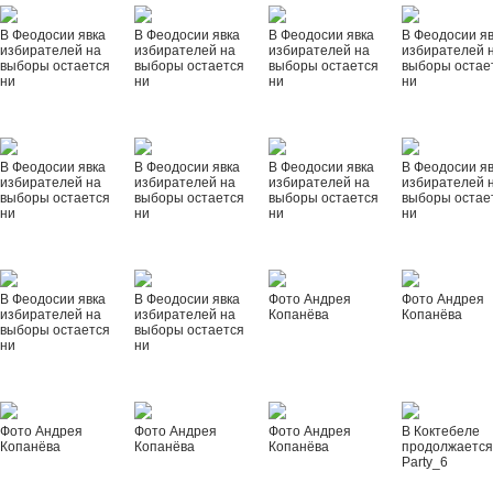
В Феодосии явка
В Феодосии явка
В Феодосии явка
В Феодосии я
избирателей на
избирателей на
избирателей на
избирателей 
выборы остается
выборы остается
выборы остается
выборы остае
ни
ни
ни
ни
В Феодосии явка
В Феодосии явка
В Феодосии явка
В Феодосии я
избирателей на
избирателей на
избирателей на
избирателей 
выборы остается
выборы остается
выборы остается
выборы остае
ни
ни
ни
ни
В Феодосии явка
В Феодосии явка
Фото Андрея
Фото Андрея
избирателей на
избирателей на
Копанёва
Копанёва
выборы остается
выборы остается
ни
ни
Фото Андрея
Фото Андрея
Фото Андрея
В Коктебеле
Копанёва
Копанёва
Копанёва
продолжается
Party_6