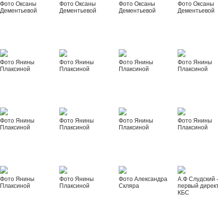
Фото Оксаны
Фото Оксаны
Фото Оксаны
Фото Оксаны
Дементьевой
Дементьевой
Дементьевой
Дементьевой
Фото Янины
Фото Янины
Фото Янины
Фото Янины
Плаксиной
Плаксиной
Плаксиной
Плаксиной
Фото Янины
Фото Янины
Фото Янины
Фото Янины
Плаксиной
Плаксиной
Плаксиной
Плаксиной
Фото Янины
Фото Янины
Фото Александра
А.Ф Слудский 
Плаксиной
Плаксиной
Скляра
первый дирек
КБС