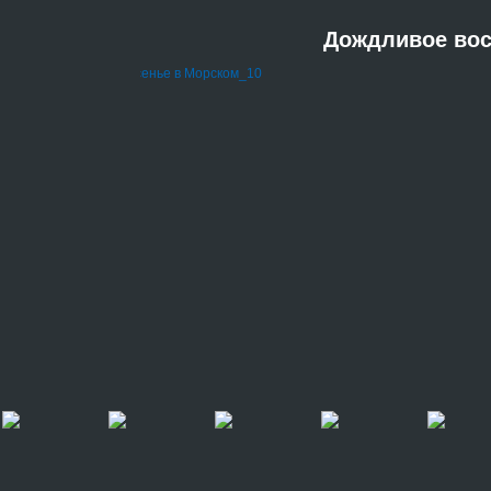
Дождливое вос