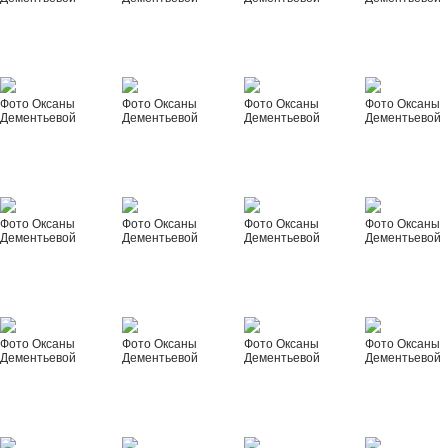
Фото Оксаны
Фото Оксаны
Фото Оксаны
Фото Оксаны
Дементьевой
Дементьевой
Дементьевой
Дементьевой
Фото Оксаны
Фото Оксаны
Фото Оксаны
Фото Оксаны
Дементьевой
Дементьевой
Дементьевой
Дементьевой
Фото Оксаны
Фото Оксаны
Фото Оксаны
Фото Оксаны
Дементьевой
Дементьевой
Дементьевой
Дементьевой