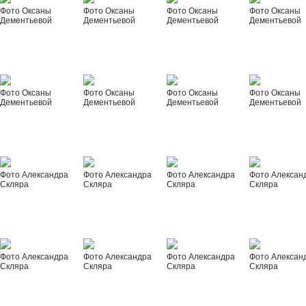
Фото Оксаны
Фото Оксаны
Фото Оксаны
Фото Оксаны
Дементьевой
Дементьевой
Дементьевой
Дементьевой
Фото Оксаны
Фото Оксаны
Фото Оксаны
Фото Оксаны
Дементьевой
Дементьевой
Дементьевой
Дементьевой
Фото Александра
Фото Александра
Фото Александра
Фото Алексан
Скляра
Скляра
Скляра
Скляра
Фото Александра
Фото Александра
Фото Александра
Фото Алексан
Скляра
Скляра
Скляра
Скляра