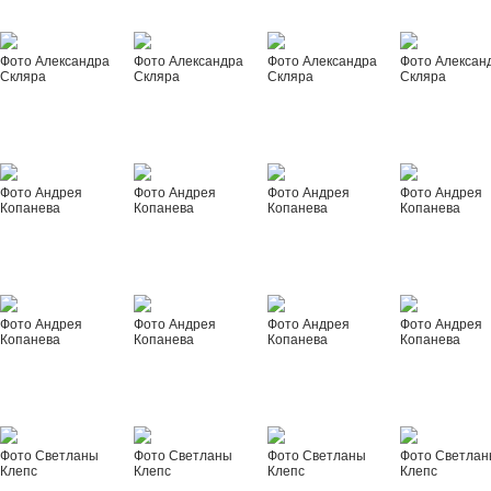
Фото Александра
Фото Александра
Фото Александра
Фото Алексан
Скляра
Скляра
Скляра
Скляра
Фото Андрея
Фото Андрея
Фото Андрея
Фото Андрея
Копанева
Копанева
Копанева
Копанева
Фото Андрея
Фото Андрея
Фото Андрея
Фото Андрея
Копанева
Копанева
Копанева
Копанева
Фото Светланы
Фото Светланы
Фото Светланы
Фото Светла
Клепс
Клепс
Клепс
Клепс