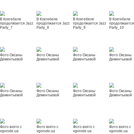
В Коктебеле
В Коктебеле
В Коктебеле
В Коктебеле
продолжается Jazz
продолжается Jazz
продолжается Jazz
продолжается
Party_7
Party_8
Party_9
Party_10
Фото Оксаны
Фото Оксаны
Фото Оксаны
Фото Оксаны
Дементьевой
Дементьевой
Дементьевой
Дементьевой
Фото Оксаны
Фото Оксаны
Фото Оксаны
Фото Оксаны
Дементьевой
Дементьевой
Дементьевой
Дементьевой
Фото взято с
Фото взято с
Фото взято с
Фото взято с
vgorode.ua
vgorode.ua
vgorode.ua
vgorode.ua