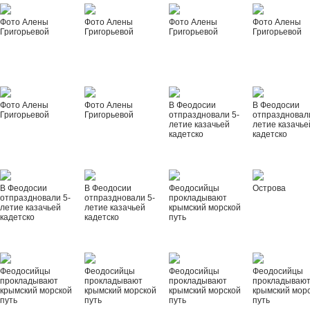
Фото Алены
Фото Алены
Фото Алены
Фото Алены
Григорьевой
Григорьевой
Григорьевой
Григорьевой
Фото Алены
Фото Алены
В Феодосии
В Феодосии
Григорьевой
Григорьевой
отпраздновали 5-
отпраздновал
летие казачьей
летие казачье
кадетско
кадетско
В Феодосии
В Феодосии
Феодосийцы
Острова
отпраздновали 5-
отпраздновали 5-
прокладывают
летие казачьей
летие казачьей
крымский морской
кадетско
кадетско
путь
Феодосийцы
Феодосийцы
Феодосийцы
Феодосийцы
прокладывают
прокладывают
прокладывают
прокладываю
крымский морской
крымский морской
крымский морской
крымский мор
путь
путь
путь
путь