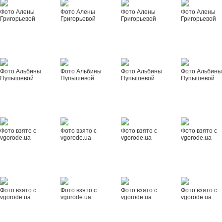
Фото Алены
Фото Алены
Фото Алены
Фото Алены
Григорьевой
Григорьевой
Григорьевой
Григорьевой
Фото Альбины
Фото Альбины
Фото Альбины
Фото Альбин
Пупышевой
Пупышевой
Пупышевой
Пупышевой
Фото взято с
Фото взято с
Фото взято с
Фото взято с
vgorode.ua
vgorode.ua
vgorode.ua
vgorode.ua
Фото взято с
Фото взято с
Фото взято с
Фото взято с
vgorode.ua
vgorode.ua
vgorode.ua
vgorode.ua