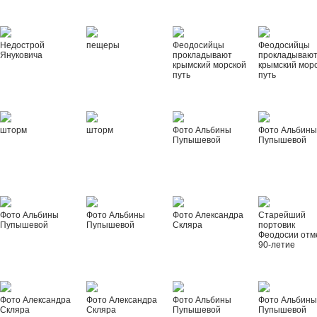
Недострой
пещеры
Феодосийцы
Феодосийцы
Януковича
прокладывают
прокладываю
крымский морской
крымский мор
путь
путь
шторм
шторм
Фото Альбины
Фото Альбин
Пупышевой
Пупышевой
Фото Альбины
Фото Альбины
Фото Александра
Старейший
Пупышевой
Пупышевой
Скляра
портовик
Феодосии отм
90-летие
Фото Александра
Фото Александра
Фото Альбины
Фото Альбин
Скляра
Скляра
Пупышевой
Пупышевой