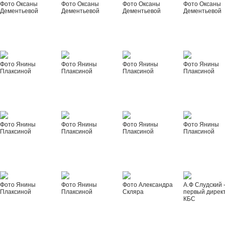
Фото Оксаны
Фото Оксаны
Фото Оксаны
Фото Оксаны
Дементьевой
Дементьевой
Дементьевой
Дементьевой
Фото Янины
Фото Янины
Фото Янины
Фото Янины
Плаксиной
Плаксиной
Плаксиной
Плаксиной
Фото Янины
Фото Янины
Фото Янины
Фото Янины
Плаксиной
Плаксиной
Плаксиной
Плаксиной
Фото Янины
Фото Янины
Фото Александра
А.Ф Слудский 
Плаксиной
Плаксиной
Скляра
первый дирек
КБС