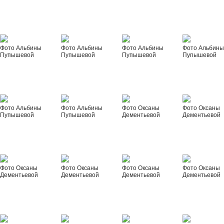
Фото Альбины
Фото Альбины
Фото Альбины
Фото Альбин
Пупышевой
Пупышевой
Пупышевой
Пупышевой
Фото Альбины
Фото Альбины
Фото Оксаны
Фото Оксаны
Пупышевой
Пупышевой
Дементьевой
Дементьевой
Фото Оксаны
Фото Оксаны
Фото Оксаны
Фото Оксаны
Дементьевой
Дементьевой
Дементьевой
Дементьевой