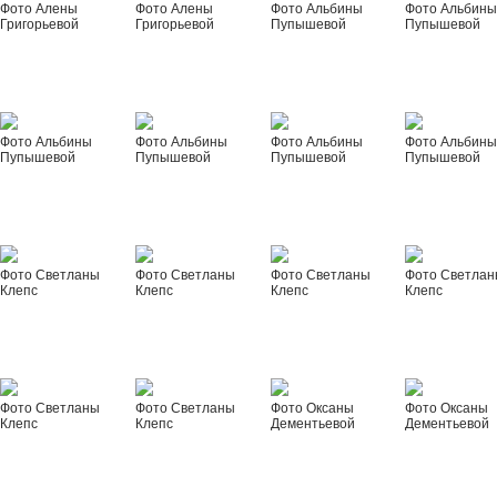
Фото Алены
Фото Алены
Фото Альбины
Фото Альбин
Григорьевой
Григорьевой
Пупышевой
Пупышевой
Фото Альбины
Фото Альбины
Фото Альбины
Фото Альбин
Пупышевой
Пупышевой
Пупышевой
Пупышевой
Фото Светланы
Фото Светланы
Фото Светланы
Фото Светла
Клепс
Клепс
Клепс
Клепс
Фото Светланы
Фото Светланы
Фото Оксаны
Фото Оксаны
Клепс
Клепс
Дементьевой
Дементьевой