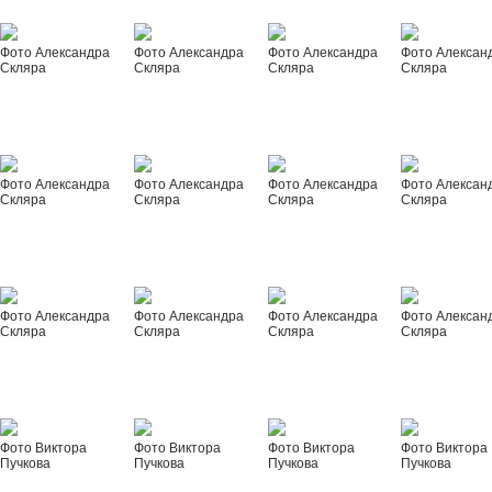
Фото Александра
Фото Александра
Фото Александра
Фото Алексан
Скляра
Скляра
Скляра
Скляра
Фото Александра
Фото Александра
Фото Александра
Фото Алексан
Скляра
Скляра
Скляра
Скляра
Фото Александра
Фото Александра
Фото Александра
Фото Алексан
Скляра
Скляра
Скляра
Скляра
Фото Виктора
Фото Виктора
Фото Виктора
Фото Виктора
Пучкова
Пучкова
Пучкова
Пучкова