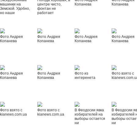
Экскурсионные
Погода хорошая, в
Фото Андрея
Фото Андрея
машинки на
центре чисто,
Копанева
Копанева
Земской. Удобно,
фонтан не
но наши
работает
Фото Андрея
Фото Андрея
Фото Андрея
Фото Андрея
Копанева
Копанева
Копанева
Копанева
Фото Андрея
Фото Андрея
Фото из
Фото взято с
Копанева
Копанева
интеренета
kianews.com.u
Фото взято с
Фото взято с
В Феодосии явка
В Феодосии я
kianews.com.ua
kianews.com.ua
избирателей на
избирателей 
выборы остается
выборы остае
ни
ни