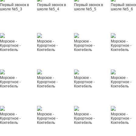
Первый звонок в
Первый звонок в
Первый звонок в
Первый звонок
школе №5_3
школе №5_4
школе №5_5
школе №5_6
Морское -
Морское -
Морское -
Морское -
Курортное -
Курортное -
Курортное -
Курортное -
Коктебель
Коктебель
Коктебель
Коктебель
Морское -
Морское -
Морское -
Морское -
Курортное -
Курортное -
Курортное -
Курортное -
Коктебель
Коктебель
Коктебель
Коктебель
Морское -
Морское -
Морское -
Морское -
Курортное -
Курортное -
Курортное -
Курортное -
Коктебель
Коктебель
Коктебель
Коктебель