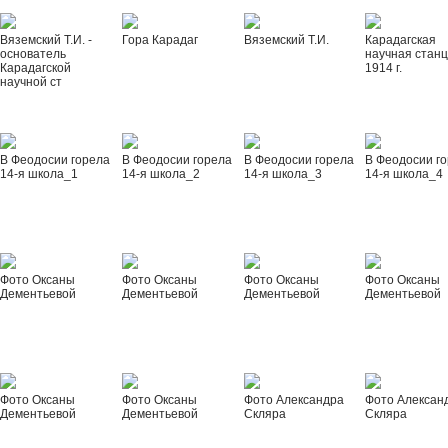
Вяземский Т.И. -
Гора Карадаг
Вяземский Т.И.
Карадагская
основатель
научная стан
Карадагской
1914 г.
научной ст
В Феодосии горела
В Феодосии горела
В Феодосии горела
В Феодосии г
14-я школа_1
14-я школа_2
14-я школа_3
14-я школа_4
Фото Оксаны
Фото Оксаны
Фото Оксаны
Фото Оксаны
Дементьевой
Дементьевой
Дементьевой
Дементьевой
Фото Оксаны
Фото Оксаны
Фото Александра
Фото Алексан
Дементьевой
Дементьевой
Скляра
Скляра