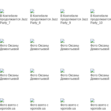
В Коктебеле
В Коктебеле
В Коктебеле
В Коктебеле
продолжается Jazz
продолжается Jazz
продолжается Jazz
продолжается
Party_7
Party_8
Party_9
Party_10
Фото Оксаны
Фото Оксаны
Фото Оксаны
Фото Оксаны
Дементьевой
Дементьевой
Дементьевой
Дементьевой
Фото Оксаны
Фото Оксаны
Фото Оксаны
Фото Оксаны
Дементьевой
Дементьевой
Дементьевой
Дементьевой
Фото взято с
Фото взято с
Фото взято с
Фото взято с
vgorode.ua
vgorode.ua
vgorode.ua
vgorode.ua