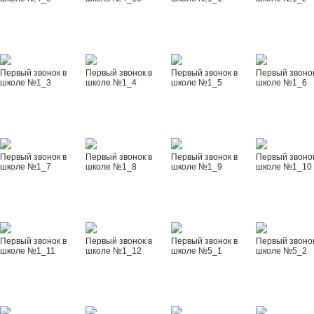
Первый звонок в
Первый звонок в
Первый звонок в
Первый звонок
школе №1_3
школе №1_4
школе №1_5
школе №1_6
Первый звонок в
Первый звонок в
Первый звонок в
Первый звонок
школе №1_7
школе №1_8
школе №1_9
школе №1_10
Первый звонок в
Первый звонок в
Первый звонок в
Первый звонок
школе №1_11
школе №1_12
школе №5_1
школе №5_2