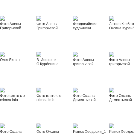
Фото Алены
Фото Алены
Феодосийские
Латиф Казбек
Григорьевой
Григорьевой
художники
Оксана Курен
Олег Яхнин
В. Иоффе и
Фото Алены
Фото Алены
О.Курбенина
григорьевой
григорьевой
Фото взято с e-
Фото взято с e-
Фото Оксаны
Фото Оксаны
crimea.info
crimea.info
Дементьевой
Дементьевой
Фото Оксаны
Фото Оксаны
Рынок Феодосии_1
Рынок Феодос