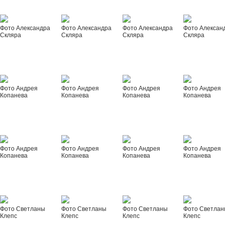
Фото Александра
Фото Александра
Фото Александра
Фото Алексан
Скляра
Скляра
Скляра
Скляра
Фото Андрея
Фото Андрея
Фото Андрея
Фото Андрея
Копанева
Копанева
Копанева
Копанева
Фото Андрея
Фото Андрея
Фото Андрея
Фото Андрея
Копанева
Копанева
Копанева
Копанева
Фото Светланы
Фото Светланы
Фото Светланы
Фото Светла
Клепс
Клепс
Клепс
Клепс