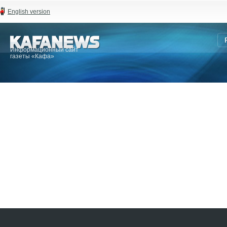
English version
Информационный сайт
газеты «Кафа»