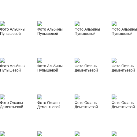
Фото Альбины
Фото Альбины
Фото Альбины
Фото Альбин
Пупышевой
Пупышевой
Пупышевой
Пупышевой
Фото Альбины
Фото Альбины
Фото Оксаны
Фото Оксаны
Пупышевой
Пупышевой
Дементьевой
Дементьевой
Фото Оксаны
Фото Оксаны
Фото Оксаны
Фото Оксаны
Дементьевой
Дементьевой
Дементьевой
Дементьевой