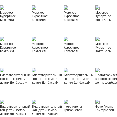
Морское -
Морское -
Морское -
Морское -
Курортное -
Курортное -
Курортное -
Курортное -
Коктебель
Коктебель
Коктебель
Коктебель
Морское -
Морское -
Морское -
Морское -
Курортное -
Курортное -
Курортное -
Курортное -
Коктебель
Коктебель
Коктебель
Коктебель
Благотворительный
Благотворительный
Благотворительный
Благотворите
концерт «Помоги
концерт «Помоги
концерт «Помоги
концерт «Пом
детям Донбасса!»
детям Донбасса!»
детям Донбасса!»
детям Донбас
Благотворительный
Благотворительный
Фото Алены
Фото Алены
концерт «Помоги
концерт «Помоги
Григорьевой
Григорьевой
детям Донбасса!»
детям Донбасса!»