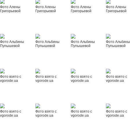
Фото Алены
Фото Алены
Фото Алены
Фото Алены
Григорьевой
Григорьевой
Григорьевой
Григорьевой
Фото Альбины
Фото Альбины
Фото Альбины
Фото Альбин
Пупышевой
Пупышевой
Пупышевой
Пупышевой
Фото взято с
Фото взято с
Фото взято с
Фото взято с
vgorode.ua
vgorode.ua
vgorode.ua
vgorode.ua
Фото взято с
Фото взято с
Фото взято с
Фото взято с
vgorode.ua
vgorode.ua
vgorode.ua
vgorode.ua