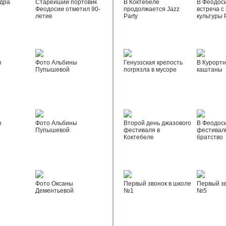
дра
Старейший портовик
В Коктебеле
В Феодос
Феодосии отметил 90-
продолжается Jazz
встреча с
летие
Party
культуры 
ы
Фото Альбины
Генуэзская крепость
В Курортн
Пупышевой
погрязла в мусоре
каштаны
ы
Фото Альбины
Второй день джазового
В Феодос
Пупышевой
фестиваля в
фестивал
Коктебеле
братство
Фото Оксаны
Первый звонок в школе
Первый зв
Дементьевой
№1
№5