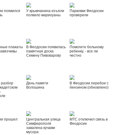
ии появился
У крымчанина изъяли
Парковки Феодосии
ль
полкило марихуаны
проверили
нные плакаты
В Феодосии появилась
Помогите больному
навязчивы
памятная доска
ребенку, - все ли
Семену Пивоварову
честно
 разбор
День памяти
В Феодосии перебои с
 кадетском
Волошина
бензином (обновлено)
в
оле
ии прошел
Центральная улица
МТС отключил связь в
Симферополя
Феодосии
завалена кучами
мусора