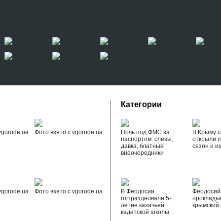
Категории
vgorode.ua
Фото взято с vgorode.ua
Ночь под ФМС за
В Крыму с
паспортом: слезы,
открыли 
давка, блатные
сезон и и
внеочередники
vgorode.ua
Фото взято с vgorode.ua
В Феодосии
Феодоси
отпраздновали 5-
проклады
летие казачьей
крымский 
кадетской школы