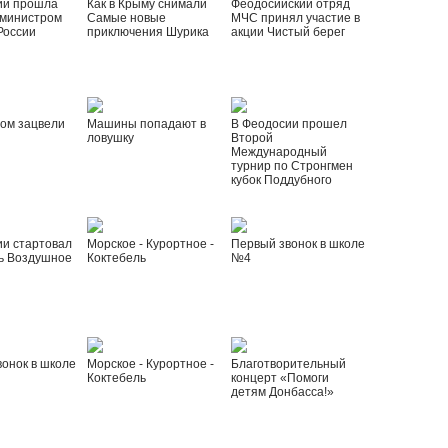
ии прошла
Как в Крыму снимали
Феодосийский отряд
 министром
Самые новые
МЧС принял участие в
России
приключения Шурика
акции Чистый берег
ом зацвели
Машины попадают в
В Феодосии прошел
ловушку
Второй
Международный
турнир по Стронгмен
кубок Поддубного
ии стартовал
Морское - Курортное -
Первый звонок в школе
ь Воздушное
Коктебель
№4
онок в школе
Морское - Курортное -
Благотворительный
Коктебель
концерт «Помоги
детям Донбасса!»