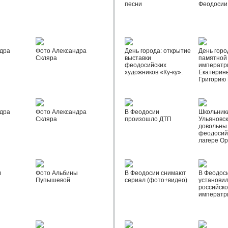
песни
Феодосии
дра
Фото Александра
День города: открытие
День горо
Скляра
выставки
памятной
феодосийских
императр
художников «Ку-ку».
Екатерине
Григорию
дра
Фото Александра
В Феодосии
Школьник
Скляра
произошло ДТП
Ульяновск
довольны
феодосий
лагере О
ы
Фото Альбины
В Феодосии снимают
В Феодос
Пупышевой
сериал (фото+видео)
установил
российск
императр