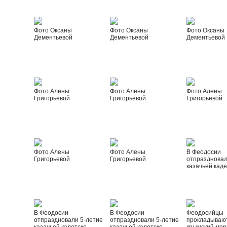
Фото Оксаны
Фото Оксаны
Фото Оксаны
Дементьевой
Дементьевой
Дементьевой
Фото Алены
Фото Алены
Фото Алены
Григорьевой
Григорьевой
Григорьевой
Фото Алены
Фото Алены
В Феодосии
Григорьевой
Григорьевой
отпраздновал
казачьей каде
В Феодосии
В Феодосии
Феодосийцы
отпраздновали 5-летие
отпраздновали 5-летие
прокладываю