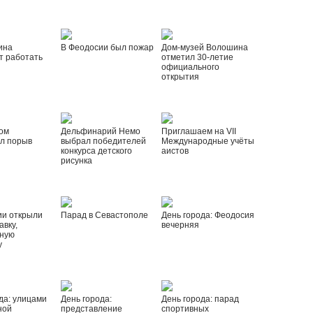
ина
В Феодосии был пожар
Дом-музей Волошина
т работать
отметил 30-летие
официального
открытия
ом
Дельфинарий Немо
Приглашаем на VII
л порыв
выбрал победителей
Международные учёты
конкурса детского
аистов
рисунка
ии открыли
Парад в Севастополе
День города: Феодосия
вку,
вечерняя
ную
у
да: улицами
День города:
День города: парад
ной
представление
спортивных