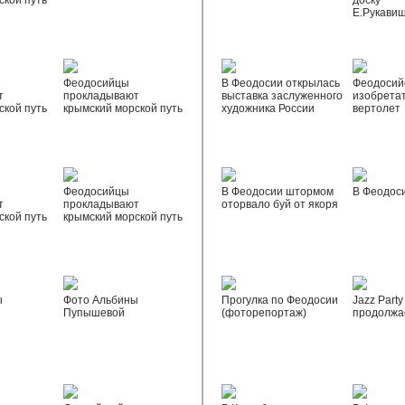
ской путь
доску
Е.Рукави
Феодосийцы
В Феодосии открылась
Феодосий
т
прокладывают
выставка заслуженного
изобрета
ской путь
крымский морской путь
художника России
вертолет
Феодосийцы
В Феодосии штормом
В Феодос
т
прокладывают
оторвало буй от якоря
ской путь
крымский морской путь
ы
Фото Альбины
Прогулка по Феодосии
Jazz Party
Пупышевой
(фоторепортаж)
продолжа