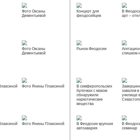
Фото Оксаны
Концерт для
В Феодос
Дементьевой
феодосийцев
арт – оте
Фото Оксаны
Рынок Феодосии
Агитацио
Дементьевой
слишком 
Плаксиной
Фото Янины Плаксиной
В симферопольских
Завершен
булочках с маком
завалов в
обнаружили
училище 
наркотические
Севастоп
вещества
Плаксиной
Фото Янины Плаксиной
В Феодосии крупная
В Феодос
автоавария
семинар