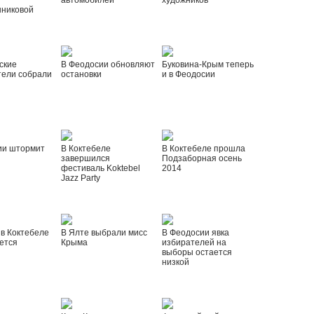
автомобилей
художников
шниковой
ские
В Феодосии обновляют
Буковина-Крым теперь
тели собрали
остановки
и в Феодосии
ии штормит
В Коктебеле
В Коктебеле прошла
завершился
Подзаборная осень
фестиваль Koktebel
2014
Jazz Party
 в Коктебеле
В Ялте выбрали мисс
В Феодосии явка
ется
Крыма
избирателей на
выборы остается
низкой