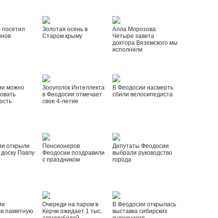
 посетил
Золотая осень в
Алла Морозова:
инов
Старом крыму
Четыре завета
доктора Вяземского мы
исполнили
ии можно
Зооуголок Интеллекта
В Феодосии насмерть
овать
в Феодосии отмечает
сбили велосипедиста
ость
свое 4-летие
ии открыли
Пенсионеров
Депутаты Феодосии
доску Павлу
Феодосии поздравили
выбрали руководство
с праздником
города
ии
Очереди на паром в
В Феодосии открылась
ли памятную
Керчи ожидает 1 тыс.
выставка сибирских