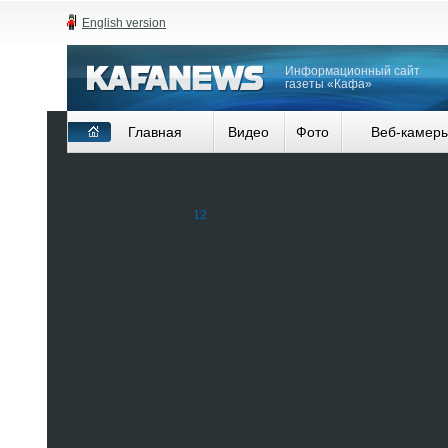
English version
Информационный сайт
газеты «Кафа»
Главная
Видео
Фото
Веб-камер