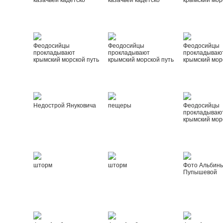
казачьей кадетско
казачьей кадетско
крымский мор
Феодосийцы
Феодосийцы
Феодосийцы
прокладывают
прокладывают
прокладываю
крымский морской путь
крымский морской путь
крымский мор
Недострой Януковича
пещеры
Феодосийцы
прокладываю
крымский мор
шторм
шторм
Фото Альбин
Пупышевой