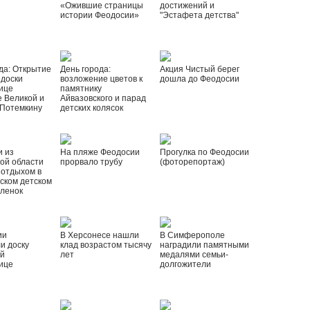
«Ожившие страницы
достижений и
истории Феодосии»
"Эстафета детства"
да: Открытие
День города:
Акция Чистый берег
 доски
возложение цветов к
дошла до Феодосии
ице
памятнику
 Великой и
Айвазовского и парад
 Потемкину
детских колясок
и из
На пляже Феодосии
Прогулка по Феодосии
ой области
прорвало трубу
(фоторепортаж)
 отдыхом в
ском детском
рленок
ии
В Херсонесе нашли
В Симферополе
и доску
клад возрастом тысячу
наградили памятными
ой
лет
медалями семьи-
ице
долгожители