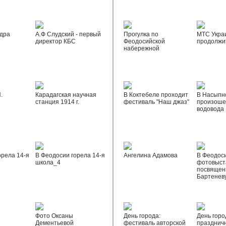
дра
А.Ф Слудский - первый
Прогулка по
МТС Укра
директор КБС
Феодосийской
продолжи
набережной
.
Карадагская научная
В Коктебеле проходит
В Насыпн
станция 1914 г.
фестиваль "Наш джаз"
произоше
водовода
орела 14-я
В Феодосии горела 14-я
Ангелина Адамова
В Феодос
школа_4
фотовыста
посвящен
Бартенев
Фото Оксаны
День города:
День горо
Дементьевой
фестиваль авторской
празднич