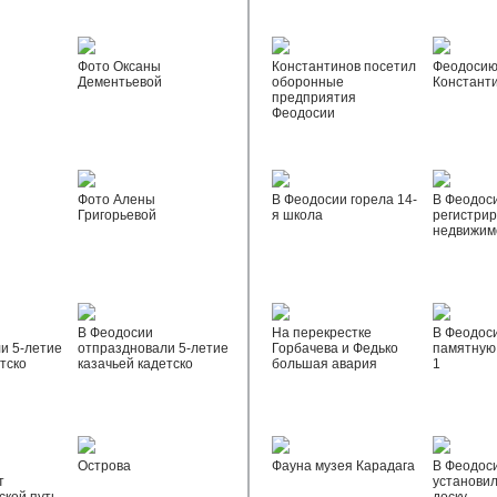
Фото Оксаны
Константинов посетил
Феодосию
Дементьевой
оборонные
Констант
предприятия
Феодосии
Фото Алены
В Феодосии горела 14-
В Феодос
Григорьевой
я школа
регистрир
недвижим
В Феодосии
На перекрестке
В Феодос
и 5-летие
отпраздновали 5-летие
Горбачева и Федько
памятную 
тско
казачьей кадетско
большая авария
1
Острова
Фауна музея Карадага
В Феодос
т
установи