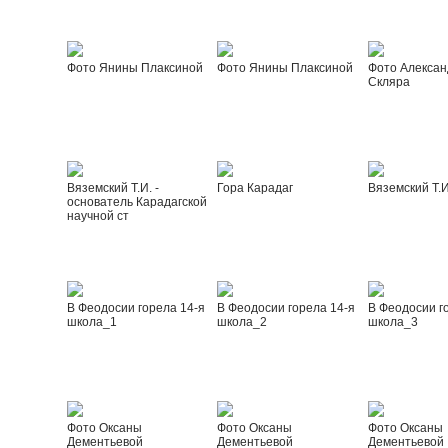
Фото Янины Плаксиной
Фото Янины Плаксиной
Фото Алексан
Скляра
Вяземский Т.И. -
Гора Карадаг
Вяземский Т.И
основатель Карадагской
научной ст
В Феодосии горела 14-я
В Феодосии горела 14-я
В Феодосии г
школа_1
школа_2
школа_3
Фото Оксаны
Фото Оксаны
Фото Оксаны
Дементьевой
Дементьевой
Дементьевой