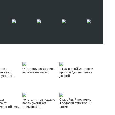
нова
Остановку на Украине
В Налоговой Феодосии
пляжный
вернули на место
прошли Дни открытых
щут золото
дверей
йцы
Константинов подарил
Старейший портовик
вают
парты ученикам
Феодосии отметил 90-
морской путь
Приморского
летие