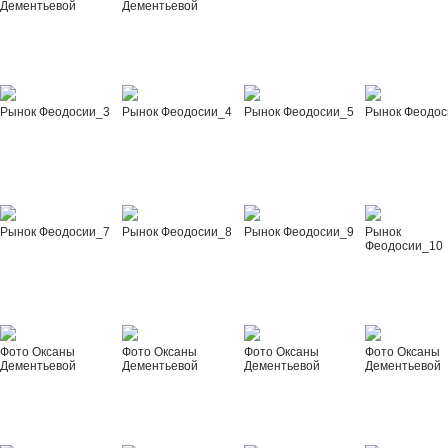
Дементьевой
Дементьевой
Рынок Феодосии_3
Рынок Феодосии_4
Рынок Феодосии_5
Рынок Феодос
Рынок Феодосии_7
Рынок Феодосии_8
Рынок Феодосии_9
Рынок
Феодосии_10
Фото Оксаны
Фото Оксаны
Фото Оксаны
Фото Оксаны
Дементьевой
Дементьевой
Дементьевой
Дементьевой