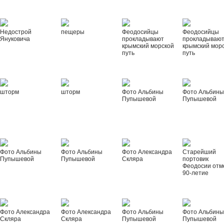
Недострой
пещеры
Феодосийцы
Феодосийцы
Януковича
прокладывают
прокладываю
крымский морской
крымский мор
путь
путь
шторм
шторм
Фото Альбины
Фото Альбин
Пупышевой
Пупышевой
Фото Альбины
Фото Альбины
Фото Александра
Старейший
Пупышевой
Пупышевой
Скляра
портовик
Феодосии отм
90-летие
Фото Александра
Фото Александра
Фото Альбины
Фото Альбин
Скляра
Скляра
Пупышевой
Пупышевой