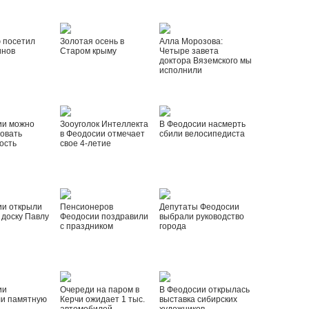
 посетил
Золотая осень в
Алла Морозова:
инов
Старом крыму
Четыре завета
доктора Вяземского мы
исполнили
ии можно
Зооуголок Интеллекта
В Феодосии насмерть
овать
в Феодосии отмечает
сбили велосипедиста
ость
свое 4-летие
ии открыли
Пенсионеров
Депутаты Феодосии
доску Павлу
Феодосии поздравили
выбрали руководство
с праздником
города
ии
Очереди на паром в
В Феодосии открылась
ли памятную
Керчи ожидает 1 тыс.
выставка сибирских