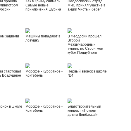
ии прошла
Как в Крыму снимали
Феодосийский отряд
 министром
Самые новые
МЧС принял участие в
России
приключения Шурика
акции Чистый берег
ом зацвели
Машины попадают в
В Феодосии прошел
ловушку
Второй
Международный
турнир по Стронгмен
кубок Поддубного
ии стартовал
Морское - Курортное -
Первый звонок в школе
ь Воздушное
Коктебель
№4
онок в школе
Морское - Курортное -
Благотворительный
Коктебель
концерт «Помоги
детям Донбасса!»