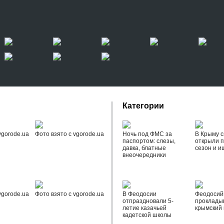
Категории
vgorode.ua
Фото взято с vgorode.ua
Ночь под ФМС за
В Крыму с
паспортом: слезы,
открыли 
давка, блатные
сезон и и
внеочередники
vgorode.ua
Фото взято с vgorode.ua
В Феодосии
Феодоси
отпраздновали 5-
проклады
летие казачьей
крымский 
кадетской школы