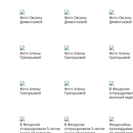
Фото Оксаны
Фото Оксаны
Фото Оксаны
Дементьевой
Дементьевой
Дементьевой
Фото Алены
Фото Алены
Фото Алены
Григорьевой
Григорьевой
Григорьевой
Фото Алены
Фото Алены
В Феодосии
Григорьевой
Григорьевой
отпраздновал
казачьей каде
В Феодосии
В Феодосии
Феодосийцы
отпраздновали 5-летие
отпраздновали 5-летие
прокладываю