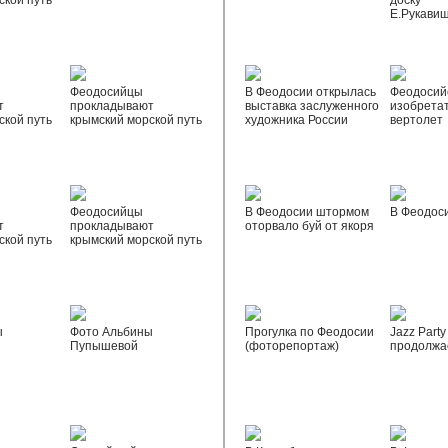
ской путь
доску
Е.Рукави
Феодосийцы
В Феодосии открылась
Феодосий
т
прокладывают
выставка заслуженного
изобрета
ской путь
крымский морской путь
художника России
вертолет
Феодосийцы
В Феодосии штормом
В Феодос
т
прокладывают
оторвало буй от якоря
ской путь
крымский морской путь
ы
Фото Альбины
Прогулка по Феодосии
Jazz Party
Пупышевой
(фоторепортаж)
продолжа