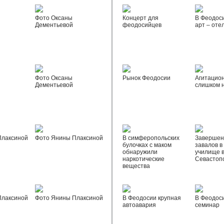
Фото Оксаны
Концерт для
В Феодос
Дементьевой
феодосийцев
арт – оте
Фото Оксаны
Рынок Феодосии
Агитацио
Дементьевой
слишком 
Плаксиной
Фото Янины Плаксиной
В симферопольских
Завершен
булочках с маком
завалов в
обнаружили
училище 
наркотические
Севастоп
вещества
Плаксиной
Фото Янины Плаксиной
В Феодосии крупная
В Феодос
автоавария
семинар