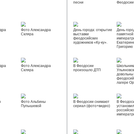
песни
Феодосии
дра
Фото Александра
День города: открытие
День горо
Скляра
выставки
памятной
феодосийских
императр
художников «Ку-ку».
Екатерине
Григорию
дра
Фото Александра
В Феодосии
Школьник
Скляра
произошло ДТП
Ульяновск
довольны
феодосий
лагере О
ы
Фото Альбины
В Феодосии снимают
В Феодос
Пупышевой
сериал (фото+видео)
установил
российск
императр