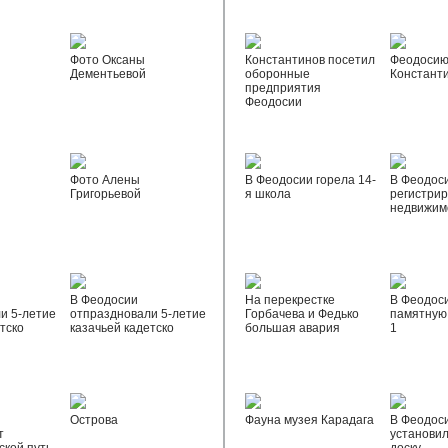
Фото Оксаны
Константинов посетил
Феодосию
Дементьевой
оборонные
Констант
предприятия
Феодосии
Фото Алены
В Феодосии горела 14-
В Феодос
Григорьевой
я школа
регистрир
недвижим
В Феодосии
На перекрестке
В Феодос
и 5-летие
отпраздновали 5-летие
Горбачева и Федько
памятную 
тско
казачьей кадетско
большая авария
1
Острова
Фауна музея Карадага
В Феодос
т
установи