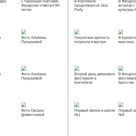
дра
Старейший портовик
В Коктебеле
В Феодос
Феодосии отметил 90-
продолжается Jazz
встреча с
летие
Party
культуры 
ы
Фото Альбины
Генуэзская крепость
В Курортн
Пупышевой
погрязла в мусоре
каштаны
ы
Фото Альбины
Второй день джазового
В Феодос
Пупышевой
фестиваля в
фестивал
Коктебеле
братство
Фото Оксаны
Первый звонок в школе
Первый зв
Дементьевой
№1
№5