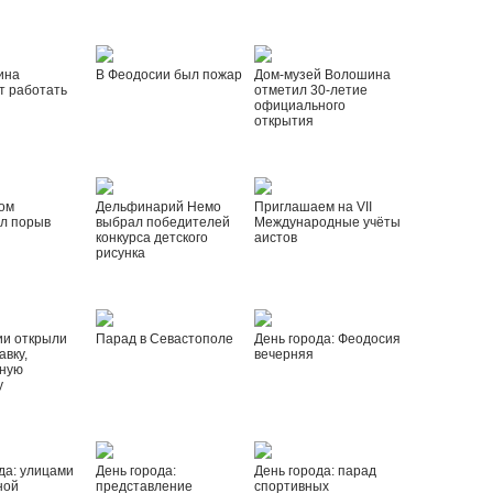
ина
В Феодосии был пожар
Дом-музей Волошина
т работать
отметил 30-летие
официального
открытия
ом
Дельфинарий Немо
Приглашаем на VII
л порыв
выбрал победителей
Международные учёты
конкурса детского
аистов
рисунка
ии открыли
Парад в Севастополе
День города: Феодосия
вку,
вечерняя
ную
у
да: улицами
День города:
День города: парад
ной
представление
спортивных