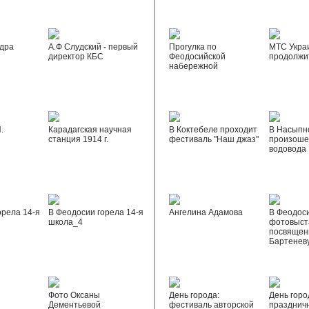
дра
А.Ф Слудский - первый
Прогулка по
МТС Укра
директор КБС
Феодосийской
продолжи
набережной
.
Карадагская научная
В Коктебеле проходит
В Насыпн
станция 1914 г.
фестиваль "Наш джаз"
произоше
водовода
орела 14-я
В Феодосии горела 14-я
Ангелина Адамова
В Феодос
школа_4
фотовыста
посвящен
Бартенев
Фото Оксаны
День города:
День горо
Дементьевой
фестиваль авторской
празднич