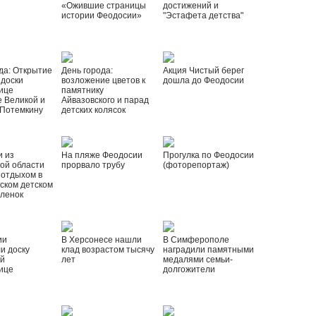
«Ожившие страницы
достижений и
истории Феодосии»
"Эстафета детства"
да: Открытие
День города:
Акция Чистый берег
 доски
возложение цветов к
дошла до Феодосии
ице
памятнику
 Великой и
Айвазовского и парад
 Потемкину
детских колясок
и из
На пляже Феодосии
Прогулка по Феодосии
ой области
прорвало трубу
(фоторепортаж)
 отдыхом в
ском детском
рленок
ии
В Херсонесе нашли
В Симферополе
и доску
клад возрастом тысячу
наградили памятными
ой
лет
медалями семьи-
ице
долгожители