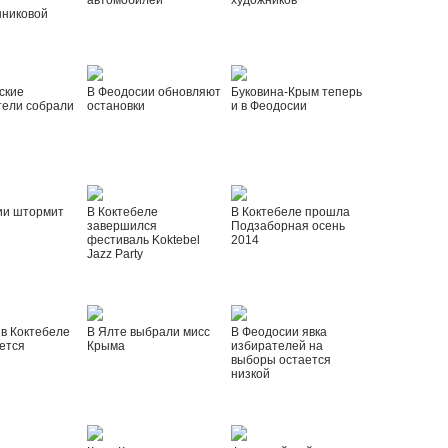
автомобилей
художников
шниковой
ские
В Феодосии обновляют
Буковина-Крым теперь
тели собрали
остановки
и в Феодосии
ии штормит
В Коктебеле
В Коктебеле прошла
завершился
Подзаборная осень
фестиваль Koktebel
2014
Jazz Party
 в Коктебеле
В Ялте выбрали мисс
В Феодосии явка
ется
Крыма
избирателей на
выборы остается
низкой