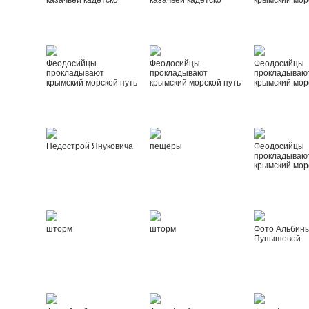
казачьей кадетско
казачьей кадетско
крымский мор
Феодосийцы
Феодосийцы
Феодосийцы
прокладывают
прокладывают
прокладываю
крымский морской путь
крымский морской путь
крымский мор
Недострой Януковича
пещеры
Феодосийцы
прокладываю
крымский мор
шторм
шторм
Фото Альбин
Пупышевой