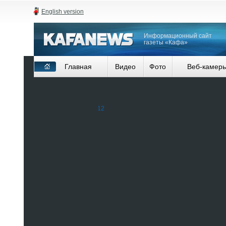
English version
Информационный сайт
газеты «Кафа»
Главная
Видео
Фото
Веб-камер