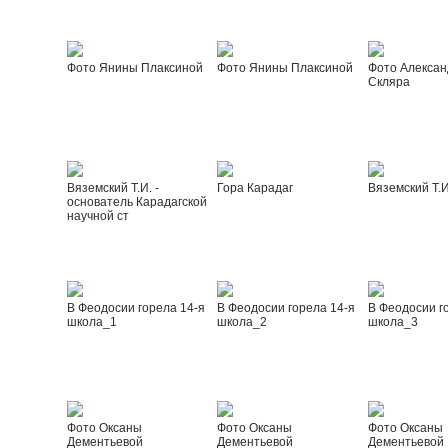
Фото Янины Плаксиной
Фото Янины Плаксиной
Фото Алексан
Скляра
Вяземский Т.И. -
Гора Карадаг
Вяземский Т.И
основатель Карадагской
научной ст
В Феодосии горела 14-я
В Феодосии горела 14-я
В Феодосии г
школа_1
школа_2
школа_3
Фото Оксаны
Фото Оксаны
Фото Оксаны
Дементьевой
Дементьевой
Дементьевой