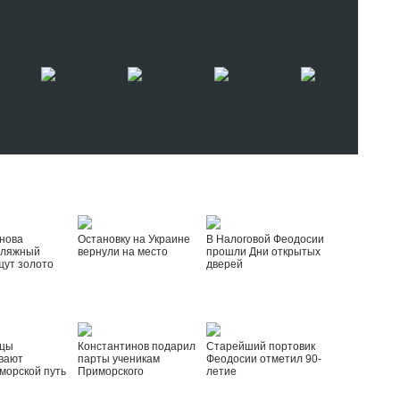
нова
Остановку на Украине
В Налоговой Феодосии
пляжный
вернули на место
прошли Дни открытых
щут золото
дверей
йцы
Константинов подарил
Старейший портовик
вают
парты ученикам
Феодосии отметил 90-
морской путь
Приморского
летие