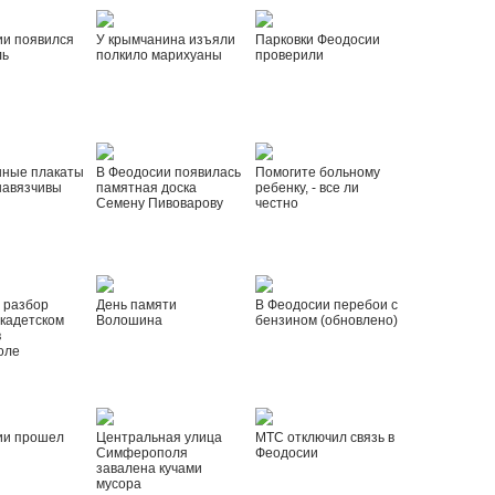
ии появился
У крымчанина изъяли
Парковки Феодосии
ль
полкило марихуаны
проверили
нные плакаты
В Феодосии появилась
Помогите больному
навязчивы
памятная доска
ребенку, - все ли
Семену Пивоварову
честно
 разбор
День памяти
В Феодосии перебои с
 кадетском
Волошина
бензином (обновлено)
в
оле
ии прошел
Центральная улица
МТС отключил связь в
Симферополя
Феодосии
завалена кучами
мусора