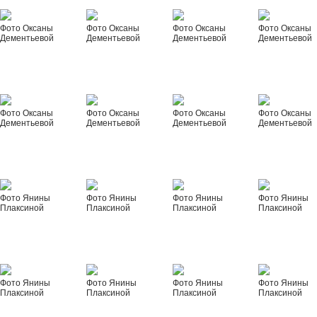
Фото Оксаны
Фото Оксаны
Фото Оксаны
Фото Оксаны
Дементьевой
Дементьевой
Дементьевой
Дементьевой
Фото Оксаны
Фото Оксаны
Фото Оксаны
Фото Оксаны
Дементьевой
Дементьевой
Дементьевой
Дементьевой
Фото Янины
Фото Янины
Фото Янины
Фото Янины
Плаксиной
Плаксиной
Плаксиной
Плаксиной
Фото Янины
Фото Янины
Фото Янины
Фото Янины
Плаксиной
Плаксиной
Плаксиной
Плаксиной