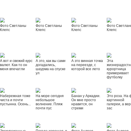
Фото Светланы
Фото Светланы
Фото Светланы
Фото Светла
Клепс
Клепс
Клепс
Клепс
А вот и свежий курс
А это, как вы сами
А это винная точка
Эта
валют. Как-то он
догадались,
на переезде, с
жизнерадостн
меня впечатли
шаурма на спуске
которой все лето
курортница
ул
примеривает
футболку
Набережная тоже
На море сегодня
Банан у Аркадии.
Это роза. На 
чиста и почти
небольшое
Он мне просто
картинной
пустынна. Осень...
волнение. Пляж
нравится, он
галереи, а вер
почти пус
стреми
зас