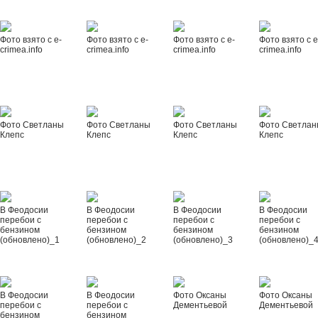
Фото взято с e-
Фото взято с e-
Фото взято с e-
Фото взято с e
crimea.info
crimea.info
crimea.info
crimea.info
Фото Светланы
Фото Светланы
Фото Светланы
Фото Светла
Клепс
Клепс
Клепс
Клепс
В Феодосии
В Феодосии
В Феодосии
В Феодосии
перебои с
перебои с
перебои с
перебои с
бензином
бензином
бензином
бензином
(обновлено)_1
(обновлено)_2
(обновлено)_3
(обновлено)_
В Феодосии
В Феодосии
Фото Оксаны
Фото Оксаны
перебои с
перебои с
Дементьевой
Дементьевой
бензином
бензином