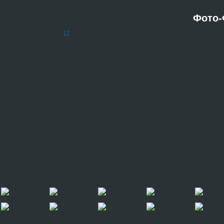
Фото-