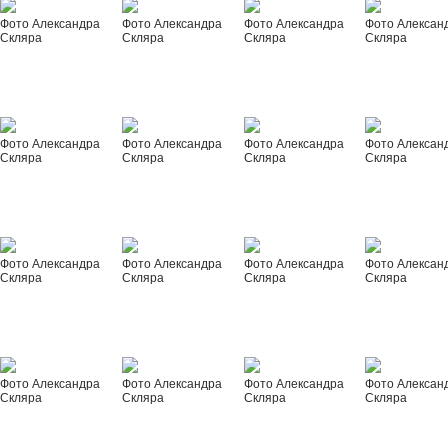
Фото Александра
Фото Александра
Фото Александра
Фото Алексан
Скляра
Скляра
Скляра
Скляра
Фото Александра
Фото Александра
Фото Александра
Фото Алексан
Скляра
Скляра
Скляра
Скляра
Фото Александра
Фото Александра
Фото Александра
Фото Алексан
Скляра
Скляра
Скляра
Скляра
Фото Александра
Фото Александра
Фото Александра
Фото Алексан
Скляра
Скляра
Скляра
Скляра