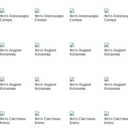
Фото Александра
Фото Александра
Фото Александра
Фото Алексан
Скляра
Скляра
Скляра
Скляра
Фото Андрея
Фото Андрея
Фото Андрея
Фото Андрея
Копанева
Копанева
Копанева
Копанева
Фото Андрея
Фото Андрея
Фото Андрея
Фото Андрея
Копанева
Копанева
Копанева
Копанева
Фото Светланы
Фото Светланы
Фото Светланы
Фото Светла
Клепс
Клепс
Клепс
Клепс