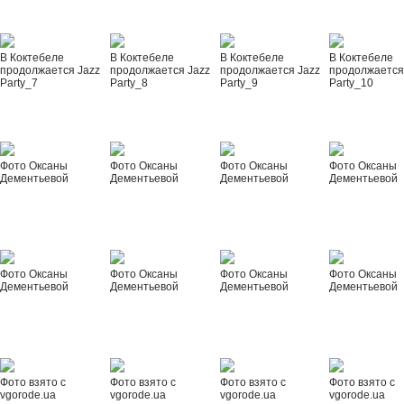
В Коктебеле
В Коктебеле
В Коктебеле
В Коктебеле
продолжается Jazz
продолжается Jazz
продолжается Jazz
продолжается
Party_7
Party_8
Party_9
Party_10
Фото Оксаны
Фото Оксаны
Фото Оксаны
Фото Оксаны
Дементьевой
Дементьевой
Дементьевой
Дементьевой
Фото Оксаны
Фото Оксаны
Фото Оксаны
Фото Оксаны
Дементьевой
Дементьевой
Дементьевой
Дементьевой
Фото взято с
Фото взято с
Фото взято с
Фото взято с
vgorode.ua
vgorode.ua
vgorode.ua
vgorode.ua