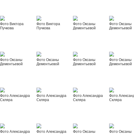
Фото Виктора
Фото Виктора
Фото Оксаны
Фото Оксаны
Пучкова
Пучкова
Дементьевой
Дементьевой
Фото Оксаны
Фото Оксаны
Фото Оксаны
Фото Оксаны
Дементьевой
Дементьевой
Дементьевой
Дементьевой
Фото Александра
Фото Александра
Фото Александра
Фото Алексан
Скляра
Скляра
Скляра
Скляра
Фото Александра
Фото Александра
Фото Оксаны
Фото Оксаны