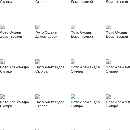
Скляра
Скляра
Дементьевой
Дементьевой
Фото Оксаны
Фото Оксаны
Фото Оксаны
Фото Оксаны
Дементьевой
Дементьевой
Дементьевой
Дементьевой
Фото Александра
Фото Александра
Фото Александра
Фото Алексан
Скляра
Скляра
Скляра
Скляра
Фото Александра
Фото Александра
Фото Александра
Фото Алексан
Скляра
Скляра
Скляра
Скляра