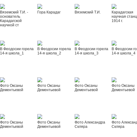
Вяземский Т.И. -
Гора Карадаг
Вяземский Т.И.
Карадагская
основатель
научная стан
Карадагской
1914 г.
научной ст
В Феодосии горела
В Феодосии горела
В Феодосии горела
В Феодосии г
14-я школа_1
14-я школа_2
14-я школа_3
14-я школа_4
Фото Оксаны
Фото Оксаны
Фото Оксаны
Фото Оксаны
Дементьевой
Дементьевой
Дементьевой
Дементьевой
Фото Оксаны
Фото Оксаны
Фото Александра
Фото Алексан
Дементьевой
Дементьевой
Скляра
Скляра