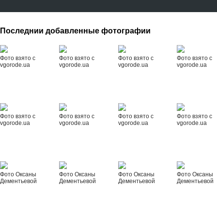
Последнии добавленные фотографии
Фото взято с
Фото взято с
Фото взято с
Фото взято с
vgorode.ua
vgorode.ua
vgorode.ua
vgorode.ua
Фото взято с
Фото взято с
Фото взято с
Фото взято с
vgorode.ua
vgorode.ua
vgorode.ua
vgorode.ua
Фото Оксаны
Фото Оксаны
Фото Оксаны
Фото Оксаны
Дементьевой
Дементьевой
Дементьевой
Дементьевой