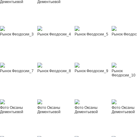
Дементьевой
Дементьевой
Рынок Феодосии_3
Рынок Феодосии_4
Рынок Феодосии_5
Рынок Феодос
Рынок Феодосии_7
Рынок Феодосии_8
Рынок Феодосии_9
Рынок
Феодосии_10
Фото Оксаны
Фото Оксаны
Фото Оксаны
Фото Оксаны
Дементьевой
Дементьевой
Дементьевой
Дементьевой