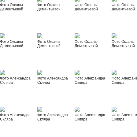
Фото Оксаны
Фото Оксаны
Фото Оксаны
Фото Оксаны
Дементьевой
Дементьевой
Дементьевой
Дементьевой
Фото Оксаны
Фото Оксаны
Фото Оксаны
Фото Оксаны
Дементьевой
Дементьевой
Дементьевой
Дементьевой
Фото Александра
Фото Александра
Фото Александра
Фото Алексан
Скляра
Скляра
Скляра
Скляра
Фото Александра
Фото Александра
Фото Александра
Фото Алексан
Скляра
Скляра
Скляра
Скляра