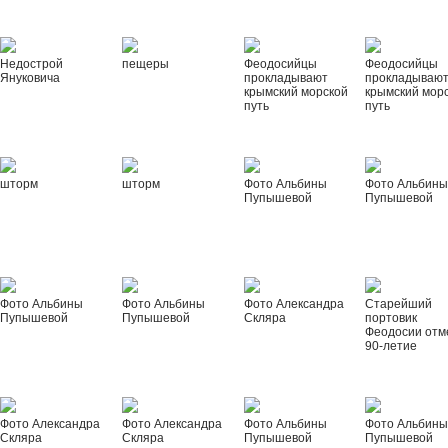
Недострой
пещеры
Феодосийцы
Феодосийцы
Януковича
прокладывают
прокладываю
крымский морской
крымский мор
путь
путь
шторм
шторм
Фото Альбины
Фото Альбин
Пупышевой
Пупышевой
Фото Альбины
Фото Альбины
Фото Александра
Старейший
Пупышевой
Пупышевой
Скляра
портовик
Феодосии отм
90-летие
Фото Александра
Фото Александра
Фото Альбины
Фото Альбин
Скляра
Скляра
Пупышевой
Пупышевой