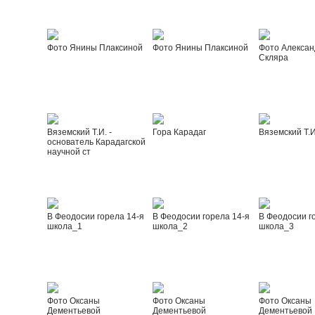
Фото Янины Плаксиной
Фото Янины Плаксиной
Фото Алексан
Скляра
Вяземский Т.И. -
Гора Карадаг
Вяземский Т.И
основатель Карадагской
научной ст
В Феодосии горела 14-я
В Феодосии горела 14-я
В Феодосии г
школа_1
школа_2
школа_3
Фото Оксаны
Фото Оксаны
Фото Оксаны
Дементьевой
Дементьевой
Дементьевой