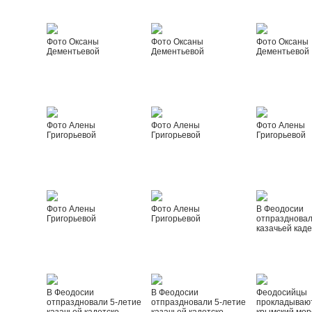
Фото Оксаны
Фото Оксаны
Фото Оксаны
Дементьевой
Дементьевой
Дементьевой
Фото Алены
Фото Алены
Фото Алены
Григорьевой
Григорьевой
Григорьевой
Фото Алены
Фото Алены
В Феодосии
Григорьевой
Григорьевой
отпраздновал
казачьей каде
В Феодосии
В Феодосии
Феодосийцы
отпраздновали 5-летие
отпраздновали 5-летие
прокладываю