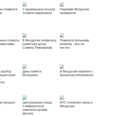
ии появился
У крымчанина изъяли
Парковки Феодосии
ль
полкило марихуаны
проверили
нные плакаты
В Феодосии появилась
Помогите больному
навязчивы
памятная доска
ребенку, - все ли
Семену Пивоварову
честно
 разбор
День памяти
В Феодосии перебои с
 кадетском
Волошина
бензином (обновлено)
в
оле
ии прошел
Центральная улица
МТС отключил связь в
Симферополя
Феодосии
завалена кучами
мусора