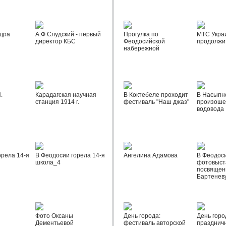
дра
А.Ф Слудский - первый
Прогулка по
МТС Укра
директор КБС
Феодосийской
продолжи
набережной
.
Карадагская научная
В Коктебеле проходит
В Насыпн
станция 1914 г.
фестиваль "Наш джаз"
произоше
водовода
орела 14-я
В Феодосии горела 14-я
Ангелина Адамова
В Феодос
школа_4
фотовыста
посвящен
Бартенев
Фото Оксаны
День города:
День горо
Дементьевой
фестиваль авторской
празднич