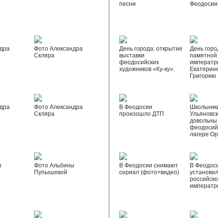
песни
Феодосии
дра
Фото Александра
День города: открытие
День горо
Скляра
выставки
памятной
феодосийских
императр
художников «Ку-ку».
Екатерине
Григорию
дра
Фото Александра
В Феодосии
Школьник
Скляра
произошло ДТП
Ульяновск
довольны
феодосий
лагере О
ы
Фото Альбины
В Феодосии снимают
В Феодос
Пупышевой
сериал (фото+видео)
установил
российск
императр