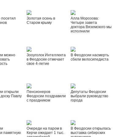
 посетил
Золотая осень в
Алла Морозова:
инов
Старом крыму
Четыре завета
доктора Вяземского мы
исполнили
ии можно
Зооуголок Интеллекта
В Феодосии насмерть
овать
в Феодосии отмечает
сбили велосипедиста
ость
свое 4-летие
ии открыли
Пенсионеров
Депутаты Феодосии
доску Павлу
Феодосии поздравили
выбрали руководство
с праздником
города
ии
Очереди на паром в
В Феодосии открылась
ли памятную
Керчи ожидает 1 тыс.
выставка сибирских