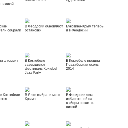
автомобилей
художников
шниковой
ские
В Феодосии обновляют
Буковина-Крым теперь
тели собрали
остановки
и в Феодосии
ии штормит
В Коктебеле
В Коктебеле прошла
завершился
Подзаборная осень
фестиваль Koktebel
2014
Jazz Party
 в Коктебеле
В Ялте выбрали мисс
В Феодосии явка
ется
Крыма
избирателей на
выборы остается
низкой