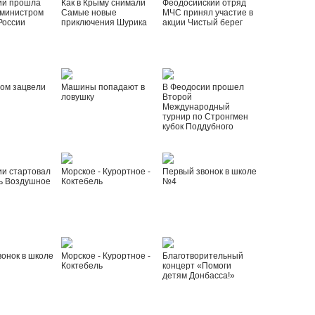
ии прошла
Как в Крыму снимали
Феодосийский отряд
 министром
Самые новые
МЧС принял участие в
России
приключения Шурика
акции Чистый берег
ом зацвели
Машины попадают в
В Феодосии прошел
ловушку
Второй
Международный
турнир по Стронгмен
кубок Поддубного
ии стартовал
Морское - Курортное -
Первый звонок в школе
ь Воздушное
Коктебель
№4
онок в школе
Морское - Курортное -
Благотворительный
Коктебель
концерт «Помоги
детям Донбасса!»