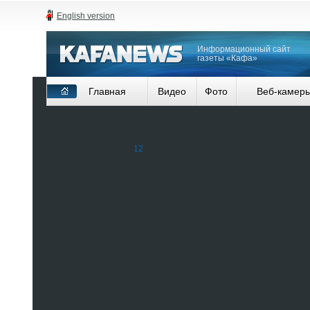
English version
Информационный сайт
газеты «Кафа»
Главная
Видео
Фото
Веб-камер