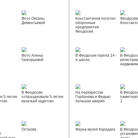
Фото Оксаны
Константинов посетил
Феодосию
Дементьевой
оборонные
Констант
предприятия
Феодосии
Фото Алены
В Феодосии горела 14-
В Феодос
Григорьевой
я школа
регистрир
недвижим
В Феодосии
На перекрестке
В Феодос
и 5-летие
отпраздновали 5-летие
Горбачева и Федько
памятную 
тско
казачьей кадетско
большая авария
1
Острова
Фауна музея Карадага
В Феодос
т
установи