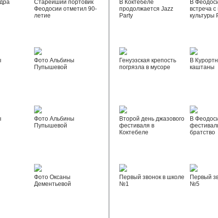
дра
Старейший портовик
В Коктебеле
В Феодос
Феодосии отметил 90-
продолжается Jazz
встреча с
летие
Party
культуры 
ы
Фото Альбины
Генуэзская крепость
В Курортн
Пупышевой
погрязла в мусоре
каштаны
ы
Фото Альбины
Второй день джазового
В Феодос
Пупышевой
фестиваля в
фестивал
Коктебеле
братство
Фото Оксаны
Первый звонок в школе
Первый зв
Дементьевой
№1
№5