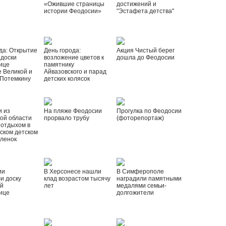
«Ожившие страницы
достижений и
истории Феодосии»
"Эстафета детства"
да: Открытие
День города:
Акция Чистый берег
 доски
возложение цветов к
дошла до Феодосии
ице
памятнику
 Великой и
Айвазовского и парад
 Потемкину
детских колясок
и из
На пляже Феодосии
Прогулка по Феодосии
ой области
прорвало трубу
(фоторепортаж)
 отдыхом в
ском детском
рленок
ии
В Херсонесе нашли
В Симферополе
и доску
клад возрастом тысячу
наградили памятными
ой
лет
медалями семьи-
ице
долгожители