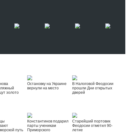
нова
Остановку на Украине
В Налоговой Феодосии
пляжный
вернули на место
прошли Дни открытых
щут золото
дверей
йцы
Константинов подарил
Старейший портовик
вают
парты ученикам
Феодосии отметил 90-
морской путь
Приморского
летие