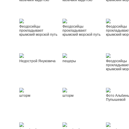
казачьей кадетско
казачьей кадетско
крымский мор
Феодосийцы
Феодосийцы
Феодосийцы
прокладывают
прокладывают
прокладываю
крымский морской путь
крымский морской путь
крымский мор
Недострой Януковича
пещеры
Феодосийцы
прокладываю
крымский мор
шторм
шторм
Фото Альбин
Пупышевой