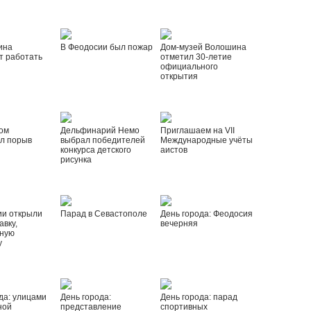
ина
В Феодосии был пожар
Дом-музей Волошина
т работать
отметил 30-летие
официального
открытия
ом
Дельфинарий Немо
Приглашаем на VII
л порыв
выбрал победителей
Международные учёты
конкурса детского
аистов
рисунка
ии открыли
Парад в Севастополе
День города: Феодосия
вку,
вечерняя
ную
у
да: улицами
День города:
День города: парад
ной
представление
спортивных