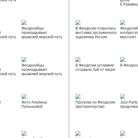
ской путь
доску
Е.Рукави
Феодосийцы
В Феодосии открылась
Феодосий
т
прокладывают
выставка заслуженного
изобрета
ской путь
крымский морской путь
художника России
вертолет
Феодосийцы
В Феодосии штормом
В Феодос
т
прокладывают
оторвало буй от якоря
ской путь
крымский морской путь
ы
Фото Альбины
Прогулка по Феодосии
Jazz Party
Пупышевой
(фоторепортаж)
продолжа