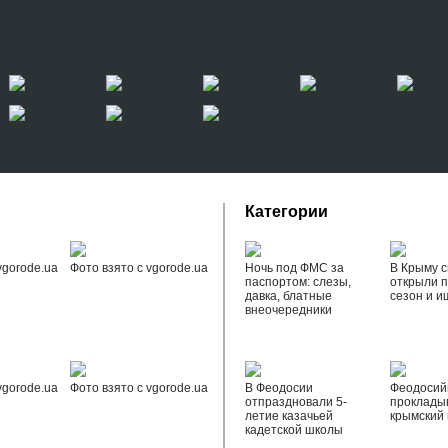
Категории
vgorode.ua
Фото взято с vgorode.ua
Ночь под ФМС за
В Крыму с
паспортом: слезы,
открыли 
давка, блатные
сезон и и
внеочередники
vgorode.ua
Фото взято с vgorode.ua
В Феодосии
Феодоси
отпраздновали 5-
проклады
летие казачьей
крымский 
кадетской школы