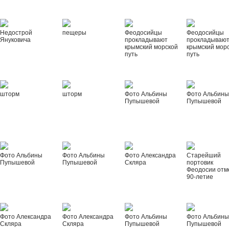
Недострой
пещеры
Феодосийцы
Феодосийцы
Януковича
прокладывают
прокладываю
крымский морской
крымский мор
путь
путь
шторм
шторм
Фото Альбины
Фото Альбин
Пупышевой
Пупышевой
Фото Альбины
Фото Альбины
Фото Александра
Старейший
Пупышевой
Пупышевой
Скляра
портовик
Феодосии отм
90-летие
Фото Александра
Фото Александра
Фото Альбины
Фото Альбин
Скляра
Скляра
Пупышевой
Пупышевой