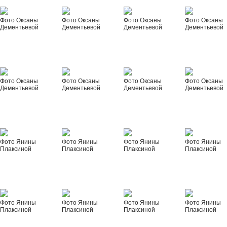
Фото Оксаны
Фото Оксаны
Фото Оксаны
Фото Оксаны
Дементьевой
Дементьевой
Дементьевой
Дементьевой
Фото Оксаны
Фото Оксаны
Фото Оксаны
Фото Оксаны
Дементьевой
Дементьевой
Дементьевой
Дементьевой
Фото Янины
Фото Янины
Фото Янины
Фото Янины
Плаксиной
Плаксиной
Плаксиной
Плаксиной
Фото Янины
Фото Янины
Фото Янины
Фото Янины
Плаксиной
Плаксиной
Плаксиной
Плаксиной