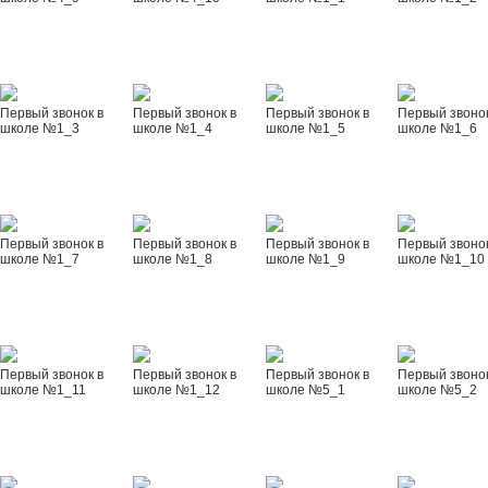
Первый звонок в
Первый звонок в
Первый звонок в
Первый звонок
школе №1_3
школе №1_4
школе №1_5
школе №1_6
Первый звонок в
Первый звонок в
Первый звонок в
Первый звонок
школе №1_7
школе №1_8
школе №1_9
школе №1_10
Первый звонок в
Первый звонок в
Первый звонок в
Первый звонок
школе №1_11
школе №1_12
школе №5_1
школе №5_2