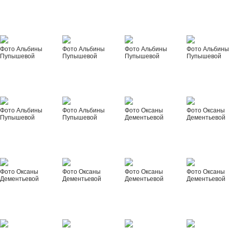
Фото Альбины
Фото Альбины
Фото Альбины
Фото Альбин
Пупышевой
Пупышевой
Пупышевой
Пупышевой
Фото Альбины
Фото Альбины
Фото Оксаны
Фото Оксаны
Пупышевой
Пупышевой
Дементьевой
Дементьевой
Фото Оксаны
Фото Оксаны
Фото Оксаны
Фото Оксаны
Дементьевой
Дементьевой
Дементьевой
Дементьевой