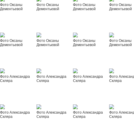
Фото Оксаны
Фото Оксаны
Фото Оксаны
Фото Оксаны
Дементьевой
Дементьевой
Дементьевой
Дементьевой
Фото Оксаны
Фото Оксаны
Фото Оксаны
Фото Оксаны
Дементьевой
Дементьевой
Дементьевой
Дементьевой
Фото Александра
Фото Александра
Фото Александра
Фото Алексан
Скляра
Скляра
Скляра
Скляра
Фото Александра
Фото Александра
Фото Александра
Фото Алексан
Скляра
Скляра
Скляра
Скляра