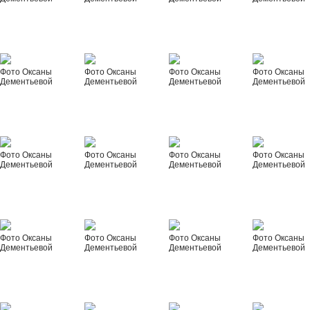
Фото Оксаны
Фото Оксаны
Фото Оксаны
Фото Оксаны
Дементьевой
Дементьевой
Дементьевой
Дементьевой
Фото Оксаны
Фото Оксаны
Фото Оксаны
Фото Оксаны
Дементьевой
Дементьевой
Дементьевой
Дементьевой
Фото Оксаны
Фото Оксаны
Фото Оксаны
Фото Оксаны
Дементьевой
Дементьевой
Дементьевой
Дементьевой