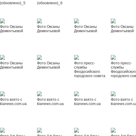
(обновлено)_5
(обновлено)_6
Фото Оксаны
Фото Оксаны
Фото Оксаны
Фото Оксаны
Дементьевой
Дементьевой
Дементьевой
Дементьевой
Фото Оксаны
Фото Оксаны
Фото пресс-
Фото пресс-
Дементьевой
Дементьевой
службы
службы
Феодосийского
Феодосийског
городского совета
городского со
Фото взято с
Фото взято с
Фото взято с
Фото взято с
kianews.com.ua
kianews.com.ua
kianews.com.ua
kianews.com.u