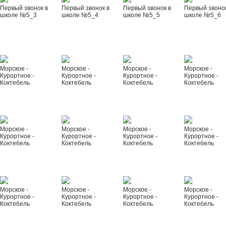
Первый звонок в
Первый звонок в
Первый звонок в
Первый звонок
школе №5_3
школе №5_4
школе №5_5
школе №5_6
Морское -
Морское -
Морское -
Морское -
Курортное -
Курортное -
Курортное -
Курортное -
Коктебель
Коктебель
Коктебель
Коктебель
Морское -
Морское -
Морское -
Морское -
Курортное -
Курортное -
Курортное -
Курортное -
Коктебель
Коктебель
Коктебель
Коктебель
Морское -
Морское -
Морское -
Морское -
Курортное -
Курортное -
Курортное -
Курортное -
Коктебель
Коктебель
Коктебель
Коктебель