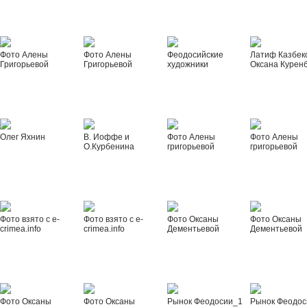
Фото Алены
Фото Алены
Феодосийские
Латиф Казбек
Григорьевой
Григорьевой
художники
Оксана Курен
Олег Яхнин
В. Иоффе и
Фото Алены
Фото Алены
О.Курбенина
григорьевой
григорьевой
Фото взято с e-
Фото взято с e-
Фото Оксаны
Фото Оксаны
crimea.info
crimea.info
Дементьевой
Дементьевой
Фото Оксаны
Фото Оксаны
Рынок Феодосии_1
Рынок Феодос