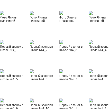
Фото Янины
Фото Янины
Фото Янины
Фото Янины
Плаксиной
Плаксиной
Плаксиной
Плаксиной
Первый звонок в
Первый звонок в
Первый звонок в
Первый звонок
школе №4_1
школе №4_2
школе №4_3
школе №4_4
Первый звонок в
Первый звонок в
Первый звонок в
Первый звонок
школе №4_5
школе №4_6
школе №4_7
школе №4_8
Первый звонок в
Первый звонок в
Первый звонок в
Первый звонок
школе №4_9
школе №4_10
школе №1_1
школе №1_2