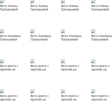
Фото Алены
Фото Алены
Фото Алены
Фото Алены
Григорьевой
Григорьевой
Григорьевой
Григорьевой
Фото Альбины
Фото Альбины
Фото Альбины
Фото Альбин
Пупышевой
Пупышевой
Пупышевой
Пупышевой
Фото взято с
Фото взято с
Фото взято с
Фото взято с
vgorode.ua
vgorode.ua
vgorode.ua
vgorode.ua
Фото взято с
Фото взято с
Фото взято с
Фото взято с
vgorode.ua
vgorode.ua
vgorode.ua
vgorode.ua