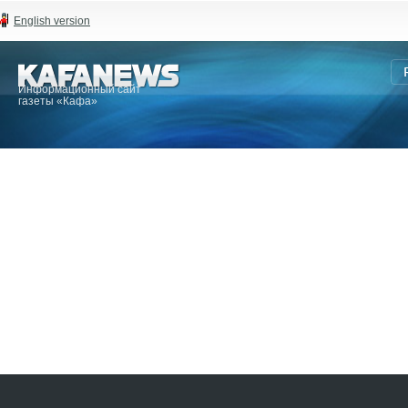
English version
Информационный сайт
газеты «Кафа»