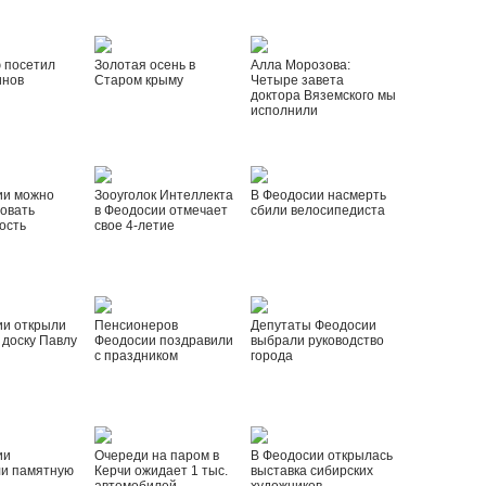
 посетил
Золотая осень в
Алла Морозова:
инов
Старом крыму
Четыре завета
доктора Вяземского мы
исполнили
ии можно
Зооуголок Интеллекта
В Феодосии насмерть
овать
в Феодосии отмечает
сбили велосипедиста
ость
свое 4-летие
ии открыли
Пенсионеров
Депутаты Феодосии
доску Павлу
Феодосии поздравили
выбрали руководство
с праздником
города
ии
Очереди на паром в
В Феодосии открылась
ли памятную
Керчи ожидает 1 тыс.
выставка сибирских