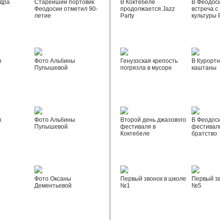
дра
Старейший портовик
В Коктебеле
В Феодос
Феодосии отметил 90-
продолжается Jazz
встреча с
летие
Party
культуры 
ы
Фото Альбины
Генуэзская крепость
В Курортн
Пупышевой
погрязла в мусоре
каштаны
ы
Фото Альбины
Второй день джазового
В Феодос
Пупышевой
фестиваля в
фестивал
Коктебеле
братство
Фото Оксаны
Первый звонок в школе
Первый зв
Дементьевой
№1
№5