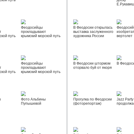
ской путь
доску
Е.Рукави
Феодосийцы
В Феодосии открылась
Феодосий
т
прокладывают
выставка заслуженного
изобрета
ской путь
крымский морской путь
художника России
вертолет
Феодосийцы
В Феодосии штормом
В Феодос
т
прокладывают
оторвало буй от якоря
ской путь
крымский морской путь
ы
Фото Альбины
Прогулка по Феодосии
Jazz Party
Пупышевой
(фоторепортаж)
продолжа