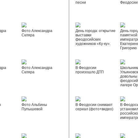
песни
Феодосии
дра
Фото Александра
День города: открытие
День горо
Скляра
выставки
памятной
феодосийских
императр
художников «Ку-ку».
Екатерине
Григорию
дра
Фото Александра
В Феодосии
Школьник
Скляра
произошло ДТП
Ульяновск
довольны
феодосий
лагере О
ы
Фото Альбины
В Феодосии снимают
В Феодос
Пупышевой
сериал (фото+видео)
установил
российск
императр