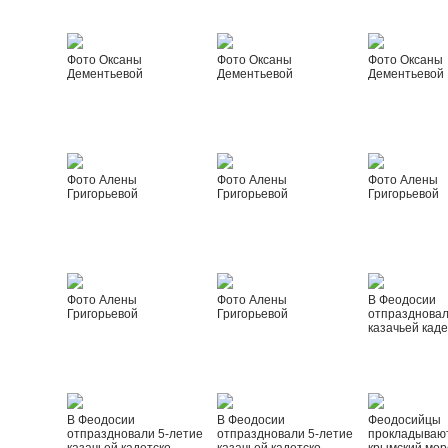
Фото Оксаны
Фото Оксаны
Фото Оксаны
Дементьевой
Дементьевой
Дементьевой
Фото Алены
Фото Алены
Фото Алены
Григорьевой
Григорьевой
Григорьевой
Фото Алены
Фото Алены
В Феодосии
Григорьевой
Григорьевой
отпраздновал
казачьей каде
В Феодосии
В Феодосии
Феодосийцы
отпраздновали 5-летие
отпраздновали 5-летие
прокладываю