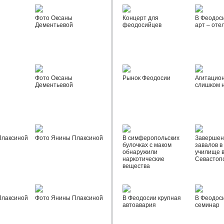
Фото Оксаны
Концерт для
В Феодос
Дементьевой
феодосийцев
арт – оте
Фото Оксаны
Рынок Феодосии
Агитацио
Дементьевой
слишком 
Плаксиной
Фото Янины Плаксиной
В симферопольских
Завершен
булочках с маком
завалов в
обнаружили
училище 
наркотические
Севастоп
вещества
Плаксиной
Фото Янины Плаксиной
В Феодосии крупная
В Феодос
автоавария
семинар