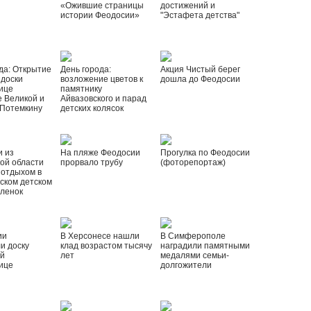
«Ожившие страницы
достижений и
истории Феодосии»
"Эстафета детства"
да: Открытие
День города:
Акция Чистый берег
 доски
возложение цветов к
дошла до Феодосии
ице
памятнику
 Великой и
Айвазовского и парад
 Потемкину
детских колясок
и из
На пляже Феодосии
Прогулка по Феодосии
ой области
прорвало трубу
(фоторепортаж)
 отдыхом в
ском детском
рленок
ии
В Херсонесе нашли
В Симферополе
и доску
клад возрастом тысячу
наградили памятными
ой
лет
медалями семьи-
ице
долгожители