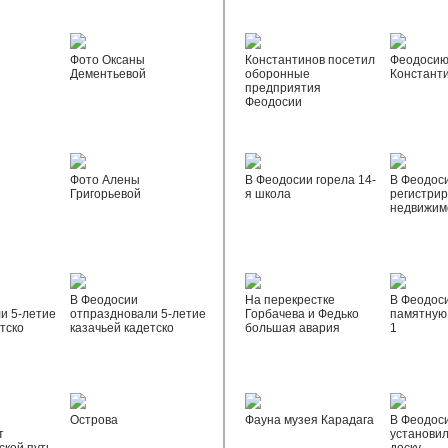
Фото Оксаны
Константинов посетил
Феодосию
Дементьевой
оборонные
Констант
предприятия
Феодосии
Фото Алены
В Феодосии горела 14-
В Феодос
Григорьевой
я школа
регистрир
недвижим
В Феодосии
На перекрестке
В Феодос
и 5-летие
отпраздновали 5-летие
Горбачева и Федько
памятную 
тско
казачьей кадетско
большая авария
1
Острова
Фауна музея Карадага
В Феодос
т
установи