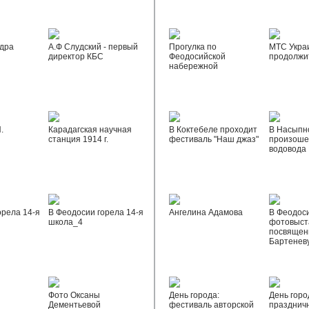
дра
А.Ф Слудский - первый
Прогулка по
МТС Укра
директор КБС
Феодосийской
продолжи
набережной
.
Карадагская научная
В Коктебеле проходит
В Насыпн
станция 1914 г.
фестиваль "Наш джаз"
произоше
водовода
орела 14-я
В Феодосии горела 14-я
Ангелина Адамова
В Феодос
школа_4
фотовыста
посвящен
Бартенев
Фото Оксаны
День города:
День горо
Дементьевой
фестиваль авторской
празднич