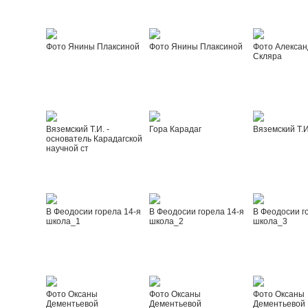
Фото Янины Плаксиной
Фото Янины Плаксиной
Фото Алексан
Скляра
Вяземский Т.И. -
Гора Карадаг
Вяземский Т.И
основатель Карадагской
научной ст
В Феодосии горела 14-я
В Феодосии горела 14-я
В Феодосии г
школа_1
школа_2
школа_3
Фото Оксаны
Фото Оксаны
Фото Оксаны
Дементьевой
Дементьевой
Дементьевой