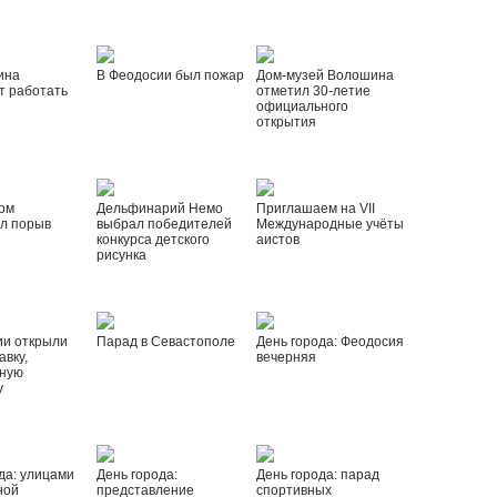
ина
В Феодосии был пожар
Дом-музей Волошина
т работать
отметил 30-летие
официального
открытия
ом
Дельфинарий Немо
Приглашаем на VII
л порыв
выбрал победителей
Международные учёты
конкурса детского
аистов
рисунка
ии открыли
Парад в Севастополе
День города: Феодосия
вку,
вечерняя
ную
у
да: улицами
День города:
День города: парад
ной
представление
спортивных