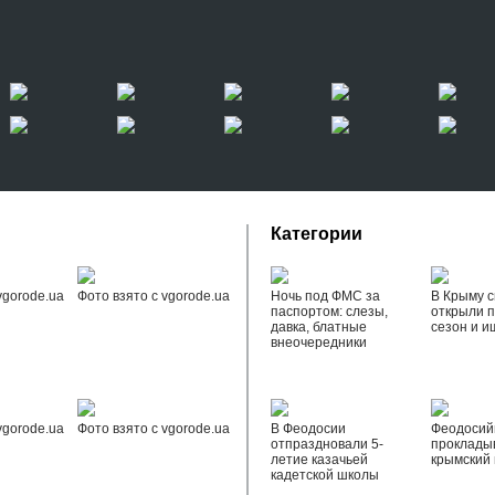
Категории
vgorode.ua
Фото взято с vgorode.ua
Ночь под ФМС за
В Крыму с
паспортом: слезы,
открыли 
давка, блатные
сезон и и
внеочередники
vgorode.ua
Фото взято с vgorode.ua
В Феодосии
Феодоси
отпраздновали 5-
проклады
летие казачьей
крымский 
кадетской школы