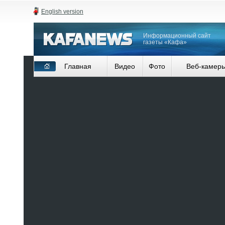
English version
Информационный сайт
газеты «Кафа»
Главная
Видео
Фото
Веб-камер