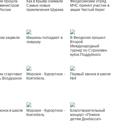
ии прошла
Как в Крыму снимали
Феодосийский отряд
 министром
Самые новые
МЧС принял участие в
России
приключения Шурика
акции Чистый берег
ом зацвели
Машины попадают в
В Феодосии прошел
ловушку
Второй
Международный
турнир по Стронгмен
кубок Поддубного
ии стартовал
Морское - Курортное -
Первый звонок в школе
ь Воздушное
Коктебель
№4
онок в школе
Морское - Курортное -
Благотворительный
Коктебель
концерт «Помоги
детям Донбасса!»