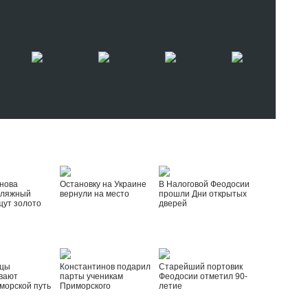
нова
Остановку на Украине
В Налоговой Феодосии
пляжный
вернули на место
прошли Дни открытых
щут золото
дверей
йцы
Константинов подарил
Старейший портовик
вают
парты ученикам
Феодосии отметил 90-
морской путь
Приморского
летие