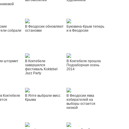
автомобилей
художников
шниковой
ские
В Феодосии обновляют
Буковина-Крым теперь
тели собрали
остановки
и в Феодосии
ии штормит
В Коктебеле
В Коктебеле прошла
завершился
Подзаборная осень
фестиваль Koktebel
2014
Jazz Party
 в Коктебеле
В Ялте выбрали мисс
В Феодосии явка
ется
Крыма
избирателей на
выборы остается
низкой