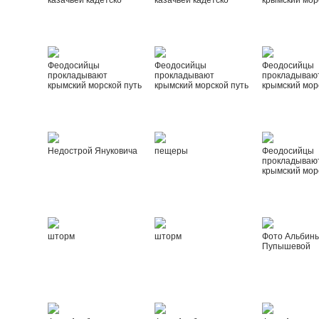
казачьей кадетско
казачьей кадетско
крымский мор
Феодосийцы
Феодосийцы
Феодосийцы
прокладывают
прокладывают
прокладываю
крымский морской путь
крымский морской путь
крымский мор
Недострой Януковича
пещеры
Феодосийцы
прокладываю
крымский мор
шторм
шторм
Фото Альбин
Пупышевой