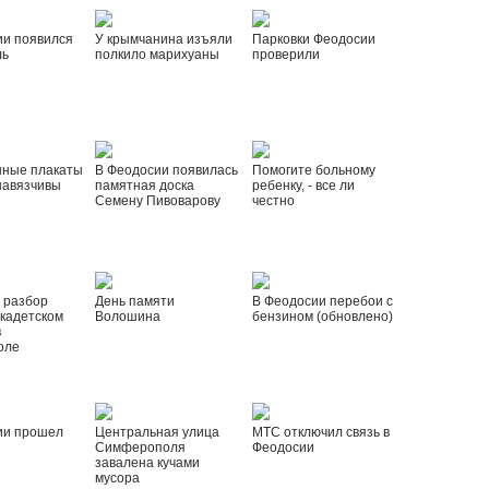
ии появился
У крымчанина изъяли
Парковки Феодосии
ль
полкило марихуаны
проверили
нные плакаты
В Феодосии появилась
Помогите больному
навязчивы
памятная доска
ребенку, - все ли
Семену Пивоварову
честно
 разбор
День памяти
В Феодосии перебои с
 кадетском
Волошина
бензином (обновлено)
в
оле
ии прошел
Центральная улица
МТС отключил связь в
Симферополя
Феодосии
завалена кучами
мусора