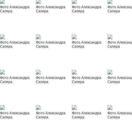
Фото Александра
Фото Александра
Фото Александра
Фото Алексан
Скляра
Скляра
Скляра
Скляра
Фото Александра
Фото Александра
Фото Александра
Фото Алексан
Скляра
Скляра
Скляра
Скляра
Фото Александра
Фото Александра
Фото Александра
Фото Алексан
Скляра
Скляра
Скляра
Скляра
Фото Александра
Фото Александра
Фото Александра
Фото Алексан
Скляра
Скляра
Скляра
Скляра