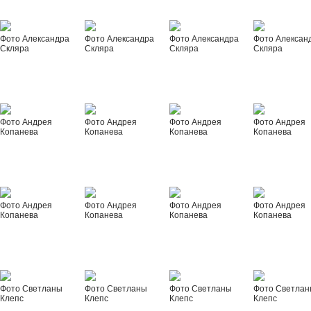
Фото Александра
Фото Александра
Фото Александра
Фото Алексан
Скляра
Скляра
Скляра
Скляра
Фото Андрея
Фото Андрея
Фото Андрея
Фото Андрея
Копанева
Копанева
Копанева
Копанева
Фото Андрея
Фото Андрея
Фото Андрея
Фото Андрея
Копанева
Копанева
Копанева
Копанева
Фото Светланы
Фото Светланы
Фото Светланы
Фото Светла
Клепс
Клепс
Клепс
Клепс