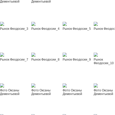
Дементьевой
Дементьевой
Рынок Феодосии_3
Рынок Феодосии_4
Рынок Феодосии_5
Рынок Феодос
Рынок Феодосии_7
Рынок Феодосии_8
Рынок Феодосии_9
Рынок
Феодосии_10
Фото Оксаны
Фото Оксаны
Фото Оксаны
Фото Оксаны
Дементьевой
Дементьевой
Дементьевой
Дементьевой