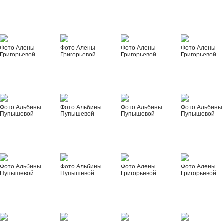
Фото Алены
Фото Алены
Фото Алены
Фото Алены
Григорьевой
Григорьевой
Григорьевой
Григорьевой
Фото Альбины
Фото Альбины
Фото Альбины
Фото Альбин
Пупышевой
Пупышевой
Пупышевой
Пупышевой
Фото Альбины
Фото Альбины
Фото Алены
Фото Алены
Пупышевой
Пупышевой
Григорьевой
Григорьевой