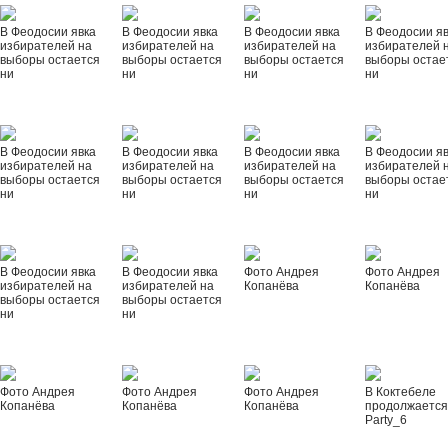
В Феодосии явка
В Феодосии явка
В Феодосии явка
В Феодосии я
избирателей на
избирателей на
избирателей на
избирателей 
выборы остается
выборы остается
выборы остается
выборы остае
ни
ни
ни
ни
В Феодосии явка
В Феодосии явка
В Феодосии явка
В Феодосии я
избирателей на
избирателей на
избирателей на
избирателей 
выборы остается
выборы остается
выборы остается
выборы остае
ни
ни
ни
ни
В Феодосии явка
В Феодосии явка
Фото Андрея
Фото Андрея
избирателей на
избирателей на
Копанёва
Копанёва
выборы остается
выборы остается
ни
ни
Фото Андрея
Фото Андрея
Фото Андрея
В Коктебеле
Копанёва
Копанёва
Копанёва
продолжается
Party_6