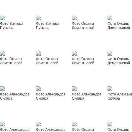
Фото Виктора
Фото Виктора
Фото Оксаны
Фото Оксаны
Пучкова
Пучкова
Дементьевой
Дементьевой
Фото Оксаны
Фото Оксаны
Фото Оксаны
Фото Оксаны
Дементьевой
Дементьевой
Дементьевой
Дементьевой
Фото Александра
Фото Александра
Фото Александра
Фото Алексан
Скляра
Скляра
Скляра
Скляра
Фото Александра
Фото Александра
Фото Оксаны
Фото Оксаны