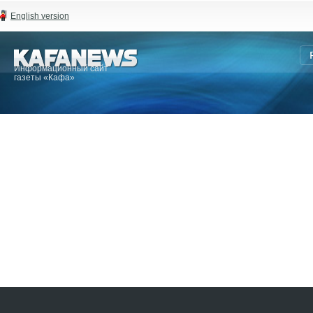
English version
Информационный сайт
газеты «Кафа»