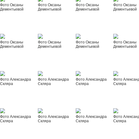
Фото Оксаны
Фото Оксаны
Фото Оксаны
Фото Оксаны
Дементьевой
Дементьевой
Дементьевой
Дементьевой
Фото Оксаны
Фото Оксаны
Фото Оксаны
Фото Оксаны
Дементьевой
Дементьевой
Дементьевой
Дементьевой
Фото Александра
Фото Александра
Фото Александра
Фото Алексан
Скляра
Скляра
Скляра
Скляра
Фото Александра
Фото Александра
Фото Александра
Фото Алексан
Скляра
Скляра
Скляра
Скляра