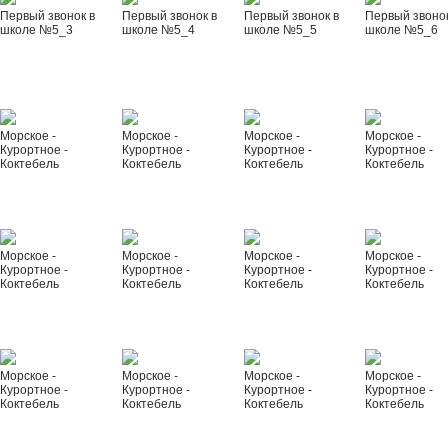
Первый звонок в
Первый звонок в
Первый звонок в
Первый звонок
школе №5_3
школе №5_4
школе №5_5
школе №5_6
Морское -
Морское -
Морское -
Морское -
Курортное -
Курортное -
Курортное -
Курортное -
Коктебель
Коктебель
Коктебель
Коктебель
Морское -
Морское -
Морское -
Морское -
Курортное -
Курортное -
Курортное -
Курортное -
Коктебель
Коктебель
Коктебель
Коктебель
Морское -
Морское -
Морское -
Морское -
Курортное -
Курортное -
Курортное -
Курортное -
Коктебель
Коктебель
Коктебель
Коктебель