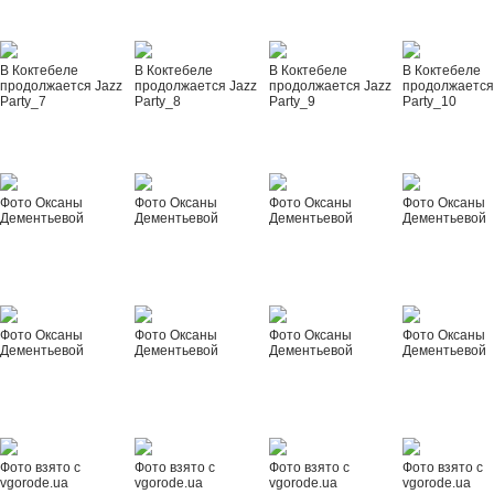
В Коктебеле
В Коктебеле
В Коктебеле
В Коктебеле
продолжается Jazz
продолжается Jazz
продолжается Jazz
продолжается
Party_7
Party_8
Party_9
Party_10
Фото Оксаны
Фото Оксаны
Фото Оксаны
Фото Оксаны
Дементьевой
Дементьевой
Дементьевой
Дементьевой
Фото Оксаны
Фото Оксаны
Фото Оксаны
Фото Оксаны
Дементьевой
Дементьевой
Дементьевой
Дементьевой
Фото взято с
Фото взято с
Фото взято с
Фото взято с
vgorode.ua
vgorode.ua
vgorode.ua
vgorode.ua