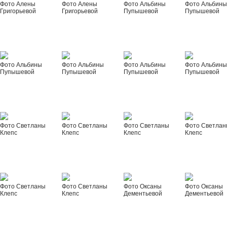
Фото Алены
Фото Алены
Фото Альбины
Фото Альбин
Григорьевой
Григорьевой
Пупышевой
Пупышевой
Фото Альбины
Фото Альбины
Фото Альбины
Фото Альбин
Пупышевой
Пупышевой
Пупышевой
Пупышевой
Фото Светланы
Фото Светланы
Фото Светланы
Фото Светла
Клепс
Клепс
Клепс
Клепс
Фото Светланы
Фото Светланы
Фото Оксаны
Фото Оксаны
Клепс
Клепс
Дементьевой
Дементьевой