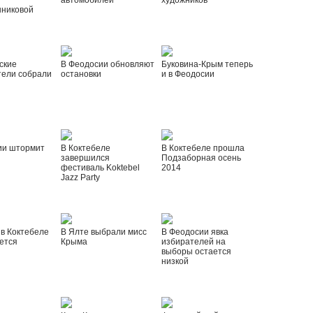
автомобилей
художников
шниковой
ские
В Феодосии обновляют
Буковина-Крым теперь
тели собрали
остановки
и в Феодосии
ии штормит
В Коктебеле
В Коктебеле прошла
завершился
Подзаборная осень
фестиваль Koktebel
2014
Jazz Party
 в Коктебеле
В Ялте выбрали мисс
В Феодосии явка
ется
Крыма
избирателей на
выборы остается
низкой