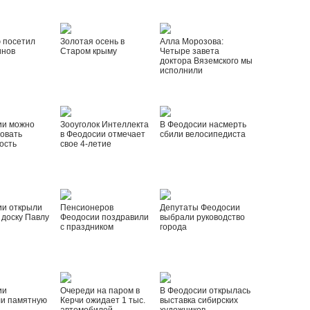
 посетил
Золотая осень в
Алла Морозова:
инов
Старом крыму
Четыре завета
доктора Вяземского мы
исполнили
ии можно
Зооуголок Интеллекта
В Феодосии насмерть
овать
в Феодосии отмечает
сбили велосипедиста
ость
свое 4-летие
ии открыли
Пенсионеров
Депутаты Феодосии
доску Павлу
Феодосии поздравили
выбрали руководство
с праздником
города
ии
Очереди на паром в
В Феодосии открылась
ли памятную
Керчи ожидает 1 тыс.
выставка сибирских