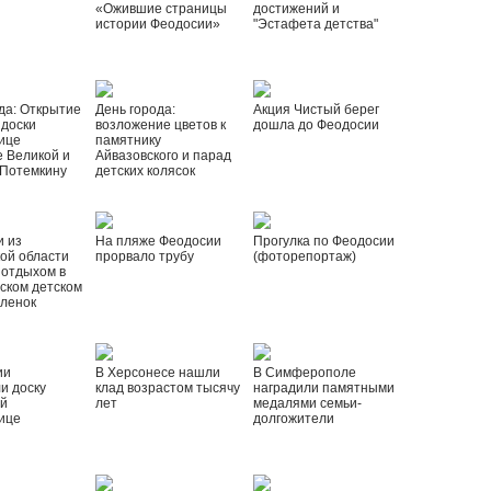
«Ожившие страницы
достижений и
истории Феодосии»
"Эстафета детства"
да: Открытие
День города:
Акция Чистый берег
 доски
возложение цветов к
дошла до Феодосии
ице
памятнику
 Великой и
Айвазовского и парад
 Потемкину
детских колясок
и из
На пляже Феодосии
Прогулка по Феодосии
ой области
прорвало трубу
(фоторепортаж)
 отдыхом в
ском детском
рленок
ии
В Херсонесе нашли
В Симферополе
и доску
клад возрастом тысячу
наградили памятными
ой
лет
медалями семьи-
ице
долгожители