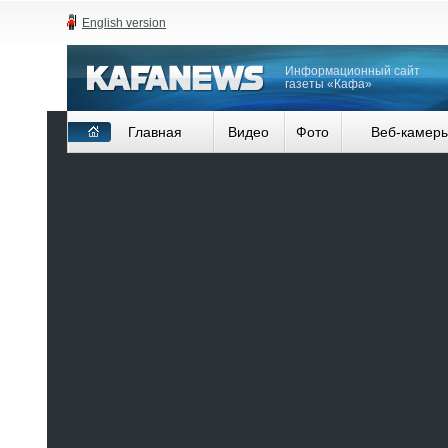
English version
Информационный сайт
газеты «Кафа»
Главная
Видео
Фото
Веб-камер