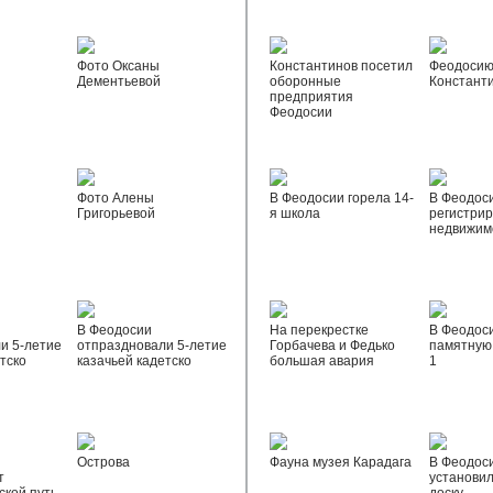
Фото Оксаны
Константинов посетил
Феодосию
Дементьевой
оборонные
Констант
предприятия
Феодосии
Фото Алены
В Феодосии горела 14-
В Феодос
Григорьевой
я школа
регистрир
недвижим
В Феодосии
На перекрестке
В Феодос
и 5-летие
отпраздновали 5-летие
Горбачева и Федько
памятную 
тско
казачьей кадетско
большая авария
1
Острова
Фауна музея Карадага
В Феодос
т
установи