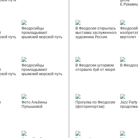
ской путь
доску
Е.Рукави
Феодосийцы
В Феодосии открылась
Феодосий
т
прокладывают
выставка заслуженного
изобрета
ской путь
крымский морской путь
художника России
вертолет
Феодосийцы
В Феодосии штормом
В Феодос
т
прокладывают
оторвало буй от якоря
ской путь
крымский морской путь
ы
Фото Альбины
Прогулка по Феодосии
Jazz Party
Пупышевой
(фоторепортаж)
продолжа