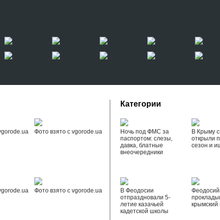
Категории
vgorode.ua
Фото взято с vgorode.ua
Ночь под ФМС за
В Крыму с
паспортом: слезы,
открыли 
давка, блатные
сезон и и
внеочередники
vgorode.ua
Фото взято с vgorode.ua
В Феодосии
Феодоси
отпраздновали 5-
проклады
летие казачьей
крымский 
кадетской школы