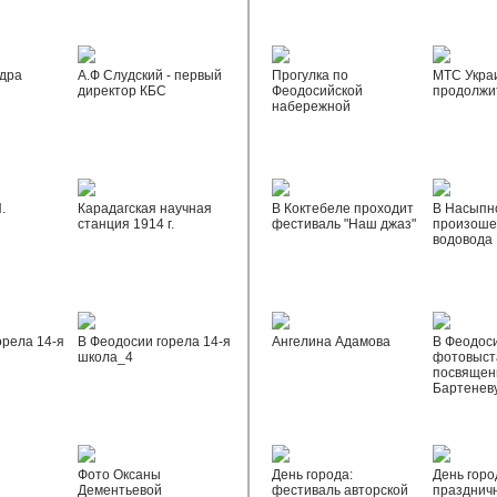
дра
А.Ф Слудский - первый
Прогулка по
МТС Укра
директор КБС
Феодосийской
продолжи
набережной
.
Карадагская научная
В Коктебеле проходит
В Насыпн
станция 1914 г.
фестиваль "Наш джаз"
произоше
водовода
орела 14-я
В Феодосии горела 14-я
Ангелина Адамова
В Феодос
школа_4
фотовыста
посвящен
Бартенев
Фото Оксаны
День города:
День горо
Дементьевой
фестиваль авторской
празднич