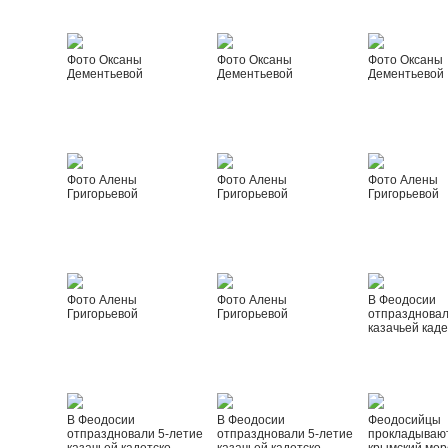
Фото Оксаны
Фото Оксаны
Фото Оксаны
Дементьевой
Дементьевой
Дементьевой
Фото Алены
Фото Алены
Фото Алены
Григорьевой
Григорьевой
Григорьевой
Фото Алены
Фото Алены
В Феодосии
Григорьевой
Григорьевой
отпраздновал
казачьей каде
В Феодосии
В Феодосии
Феодосийцы
отпраздновали 5-летие
отпраздновали 5-летие
прокладываю