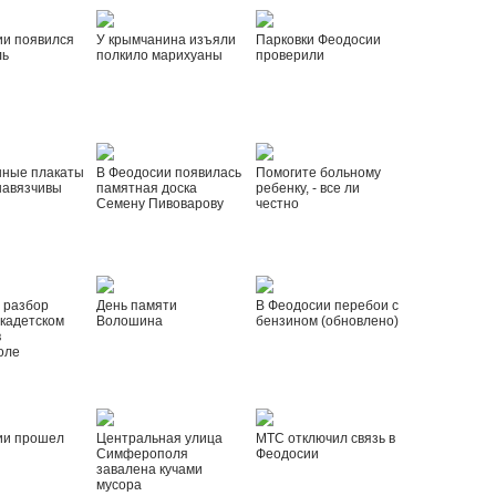
ии появился
У крымчанина изъяли
Парковки Феодосии
ль
полкило марихуаны
проверили
нные плакаты
В Феодосии появилась
Помогите больному
навязчивы
памятная доска
ребенку, - все ли
Семену Пивоварову
честно
 разбор
День памяти
В Феодосии перебои с
 кадетском
Волошина
бензином (обновлено)
в
оле
ии прошел
Центральная улица
МТС отключил связь в
Симферополя
Феодосии
завалена кучами
мусора