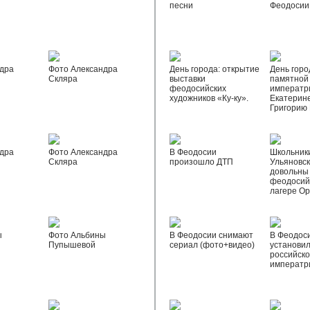
песни
Феодосии
дра
Фото Александра
День города: открытие
День горо
Скляра
выставки
памятной
феодосийских
императр
художников «Ку-ку».
Екатерине
Григорию
дра
Фото Александра
В Феодосии
Школьник
Скляра
произошло ДТП
Ульяновск
довольны
феодосий
лагере О
ы
Фото Альбины
В Феодосии снимают
В Феодос
Пупышевой
сериал (фото+видео)
установил
российск
императр