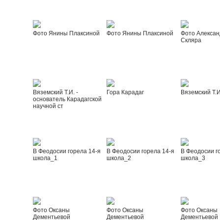
Фото Янины Плаксиной
Фото Янины Плаксиной
Фото Алексан
Скляра
Вяземский Т.И. -
Гора Карадаг
Вяземский Т.И
основатель Карадагской
научной ст
В Феодосии горела 14-я
В Феодосии горела 14-я
В Феодосии г
школа_1
школа_2
школа_3
Фото Оксаны
Фото Оксаны
Фото Оксаны
Дементьевой
Дементьевой
Дементьевой