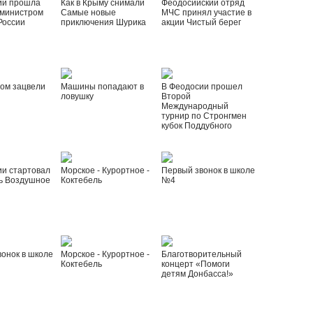
ии прошла
Как в Крыму снимали
Феодосийский отряд
 министром
Самые новые
МЧС принял участие в
России
приключения Шурика
акции Чистый берег
ом зацвели
Машины попадают в
В Феодосии прошел
ловушку
Второй
Международный
турнир по Стронгмен
кубок Поддубного
ии стартовал
Морское - Курортное -
Первый звонок в школе
ь Воздушное
Коктебель
№4
онок в школе
Морское - Курортное -
Благотворительный
Коктебель
концерт «Помоги
детям Донбасса!»