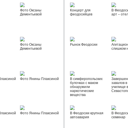
Фото Оксаны
Концерт для
В Феодос
Дементьевой
феодосийцев
арт – оте
Фото Оксаны
Рынок Феодосии
Агитацио
Дементьевой
слишком 
Плаксиной
Фото Янины Плаксиной
В симферопольских
Завершен
булочках с маком
завалов в
обнаружили
училище 
наркотические
Севастоп
вещества
Плаксиной
Фото Янины Плаксиной
В Феодосии крупная
В Феодос
автоавария
семинар