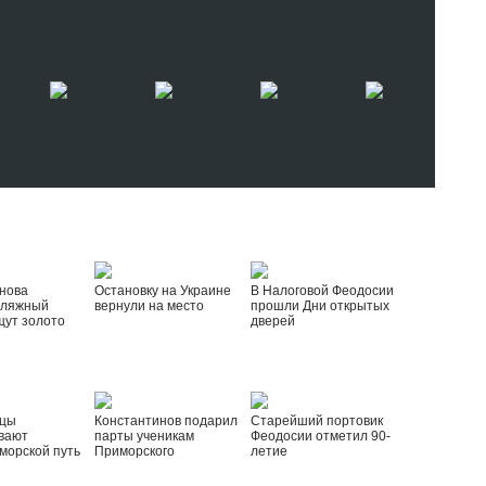
нова
Остановку на Украине
В Налоговой Феодосии
пляжный
вернули на место
прошли Дни открытых
щут золото
дверей
йцы
Константинов подарил
Старейший портовик
вают
парты ученикам
Феодосии отметил 90-
морской путь
Приморского
летие