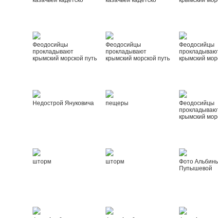
казачьей кадетско
казачьей кадетско
крымский мор
Феодосийцы
Феодосийцы
Феодосийцы
прокладывают
прокладывают
прокладываю
крымский морской путь
крымский морской путь
крымский мор
Недострой Януковича
пещеры
Феодосийцы
прокладываю
крымский мор
шторм
шторм
Фото Альбин
Пупышевой