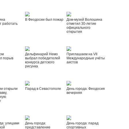
ина
В Феодосии был пожар
Дом-музей Волошина
т работать
отметил 30-летие
официального
открытия
ом
Дельфинарий Немо
Приглашаем на VII
л порыв
выбрал победителей
Международные учёты
конкурса детского
аистов
рисунка
ии открыли
Парад в Севастополе
День города: Феодосия
вку,
вечерняя
ную
у
да: улицами
День города:
День города: парад
ной
представление
спортивных