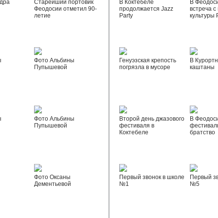
дра
Старейший портовик
В Коктебеле
В Феодос
Феодосии отметил 90-
продолжается Jazz
встреча с
летие
Party
культуры 
ы
Фото Альбины
Генуэзская крепость
В Курортн
Пупышевой
погрязла в мусоре
каштаны
ы
Фото Альбины
Второй день джазового
В Феодос
Пупышевой
фестиваля в
фестивал
Коктебеле
братство
Фото Оксаны
Первый звонок в школе
Первый зв
Дементьевой
№1
№5