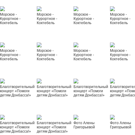
Морское -
Морское -
Морское -
Морское -
Курортное -
Курортное -
Курортное -
Курортное -
Коктебель
Коктебель
Коктебель
Коктебель
Морское -
Морское -
Морское -
Морское -
Курортное -
Курортное -
Курортное -
Курортное -
Коктебель
Коктебель
Коктебель
Коктебель
Благотворительный
Благотворительный
Благотворительный
Благотворите
концерт «Помоги
концерт «Помоги
концерт «Помоги
концерт «Пом
детям Донбасса!»
детям Донбасса!»
детям Донбасса!»
детям Донбас
Благотворительный
Благотворительный
Фото Алены
Фото Алены
концерт «Помоги
концерт «Помоги
Григорьевой
Григорьевой
детям Донбасса!»
детям Донбасса!»