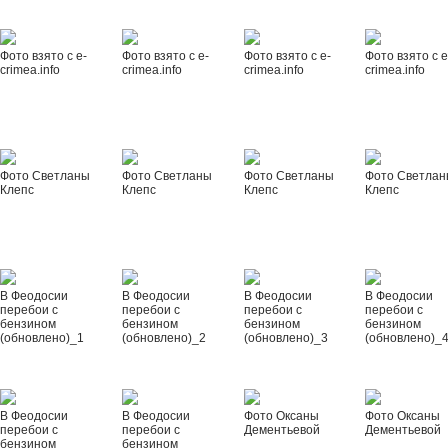
Фото взято с e-
Фото взято с e-
Фото взято с e-
Фото взято с e
crimea.info
crimea.info
crimea.info
crimea.info
Фото Светланы
Фото Светланы
Фото Светланы
Фото Светла
Клепс
Клепс
Клепс
Клепс
В Феодосии
В Феодосии
В Феодосии
В Феодосии
перебои с
перебои с
перебои с
перебои с
бензином
бензином
бензином
бензином
(обновлено)_1
(обновлено)_2
(обновлено)_3
(обновлено)_
В Феодосии
В Феодосии
Фото Оксаны
Фото Оксаны
перебои с
перебои с
Дементьевой
Дементьевой
бензином
бензином