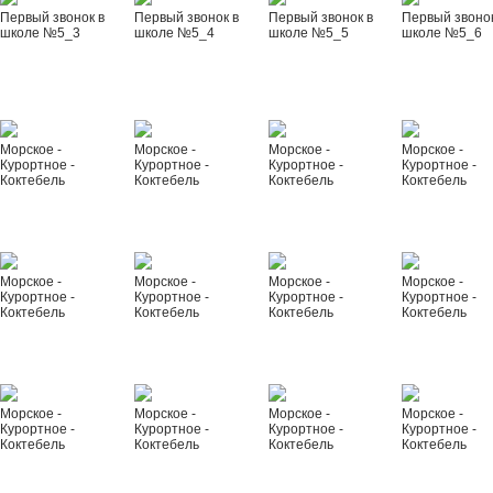
Первый звонок в
Первый звонок в
Первый звонок в
Первый звонок
школе №5_3
школе №5_4
школе №5_5
школе №5_6
Морское -
Морское -
Морское -
Морское -
Курортное -
Курортное -
Курортное -
Курортное -
Коктебель
Коктебель
Коктебель
Коктебель
Морское -
Морское -
Морское -
Морское -
Курортное -
Курортное -
Курортное -
Курортное -
Коктебель
Коктебель
Коктебель
Коктебель
Морское -
Морское -
Морское -
Морское -
Курортное -
Курортное -
Курортное -
Курортное -
Коктебель
Коктебель
Коктебель
Коктебель