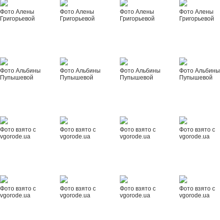
Фото Алены
Фото Алены
Фото Алены
Фото Алены
Григорьевой
Григорьевой
Григорьевой
Григорьевой
Фото Альбины
Фото Альбины
Фото Альбины
Фото Альбин
Пупышевой
Пупышевой
Пупышевой
Пупышевой
Фото взято с
Фото взято с
Фото взято с
Фото взято с
vgorode.ua
vgorode.ua
vgorode.ua
vgorode.ua
Фото взято с
Фото взято с
Фото взято с
Фото взято с
vgorode.ua
vgorode.ua
vgorode.ua
vgorode.ua