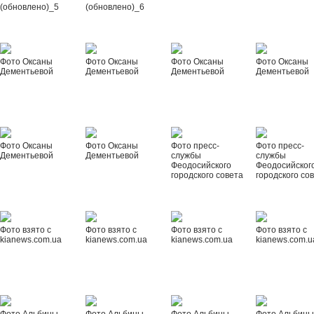
(обновлено)_5
(обновлено)_6
Фото Оксаны
Фото Оксаны
Фото Оксаны
Фото Оксаны
Дементьевой
Дементьевой
Дементьевой
Дементьевой
Фото Оксаны
Фото Оксаны
Фото пресс-
Фото пресс-
Дементьевой
Дементьевой
службы
службы
Феодосийского
Феодосийског
городского совета
городского со
Фото взято с
Фото взято с
Фото взято с
Фото взято с
kianews.com.ua
kianews.com.ua
kianews.com.ua
kianews.com.u