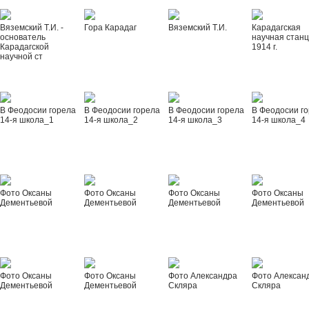
Вяземский Т.И. -
Гора Карадаг
Вяземский Т.И.
Карадагская
основатель
научная стан
Карадагской
1914 г.
научной ст
В Феодосии горела
В Феодосии горела
В Феодосии горела
В Феодосии г
14-я школа_1
14-я школа_2
14-я школа_3
14-я школа_4
Фото Оксаны
Фото Оксаны
Фото Оксаны
Фото Оксаны
Дементьевой
Дементьевой
Дементьевой
Дементьевой
Фото Оксаны
Фото Оксаны
Фото Александра
Фото Алексан
Дементьевой
Дементьевой
Скляра
Скляра