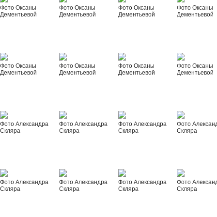
Фото Оксаны
Фото Оксаны
Фото Оксаны
Фото Оксаны
Дементьевой
Дементьевой
Дементьевой
Дементьевой
Фото Оксаны
Фото Оксаны
Фото Оксаны
Фото Оксаны
Дементьевой
Дементьевой
Дементьевой
Дементьевой
Фото Александра
Фото Александра
Фото Александра
Фото Алексан
Скляра
Скляра
Скляра
Скляра
Фото Александра
Фото Александра
Фото Александра
Фото Алексан
Скляра
Скляра
Скляра
Скляра