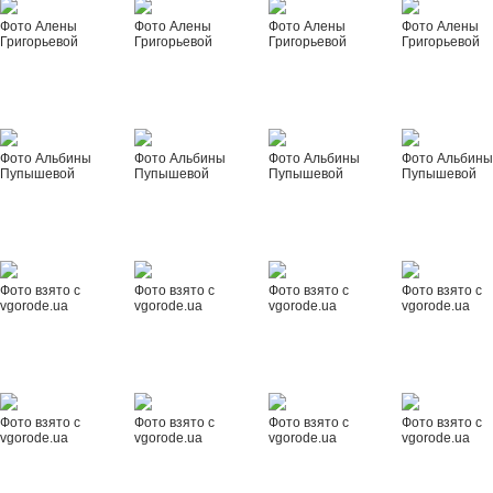
Фото Алены
Фото Алены
Фото Алены
Фото Алены
Григорьевой
Григорьевой
Григорьевой
Григорьевой
Фото Альбины
Фото Альбины
Фото Альбины
Фото Альбин
Пупышевой
Пупышевой
Пупышевой
Пупышевой
Фото взято с
Фото взято с
Фото взято с
Фото взято с
vgorode.ua
vgorode.ua
vgorode.ua
vgorode.ua
Фото взято с
Фото взято с
Фото взято с
Фото взято с
vgorode.ua
vgorode.ua
vgorode.ua
vgorode.ua