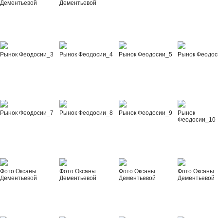
Дементьевой
Дементьевой
Рынок Феодосии_3
Рынок Феодосии_4
Рынок Феодосии_5
Рынок Феодос
Рынок Феодосии_7
Рынок Феодосии_8
Рынок Феодосии_9
Рынок
Феодосии_10
Фото Оксаны
Фото Оксаны
Фото Оксаны
Фото Оксаны
Дементьевой
Дементьевой
Дементьевой
Дементьевой