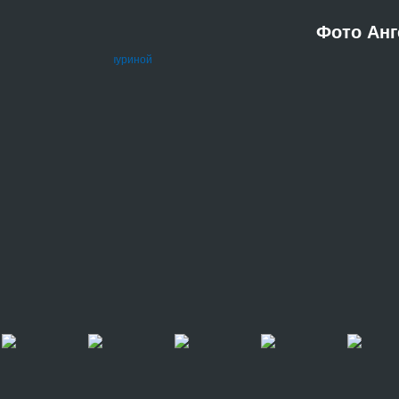
Фото Ан