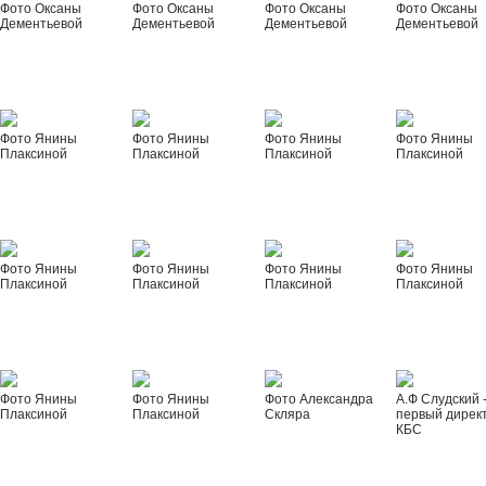
Фото Оксаны
Фото Оксаны
Фото Оксаны
Фото Оксаны
Дементьевой
Дементьевой
Дементьевой
Дементьевой
Фото Янины
Фото Янины
Фото Янины
Фото Янины
Плаксиной
Плаксиной
Плаксиной
Плаксиной
Фото Янины
Фото Янины
Фото Янины
Фото Янины
Плаксиной
Плаксиной
Плаксиной
Плаксиной
Фото Янины
Фото Янины
Фото Александра
А.Ф Слудский 
Плаксиной
Плаксиной
Скляра
первый дирек
КБС