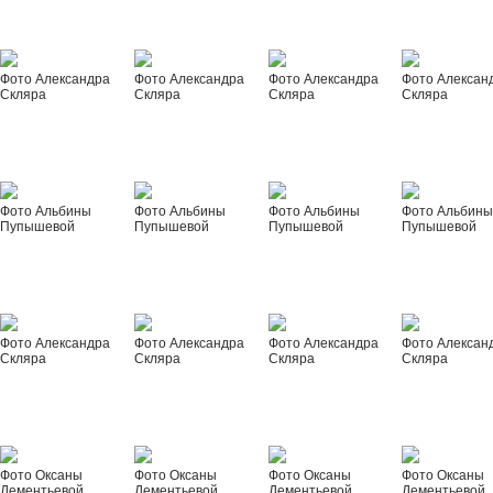
Фото Александра
Фото Александра
Фото Александра
Фото Алексан
Скляра
Скляра
Скляра
Скляра
Фото Альбины
Фото Альбины
Фото Альбины
Фото Альбин
Пупышевой
Пупышевой
Пупышевой
Пупышевой
Фото Александра
Фото Александра
Фото Александра
Фото Алексан
Скляра
Скляра
Скляра
Скляра
Фото Оксаны
Фото Оксаны
Фото Оксаны
Фото Оксаны
Дементьевой
Дементьевой
Дементьевой
Дементьевой