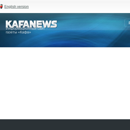
English version
Информационный сайт
газеты «Кафа»