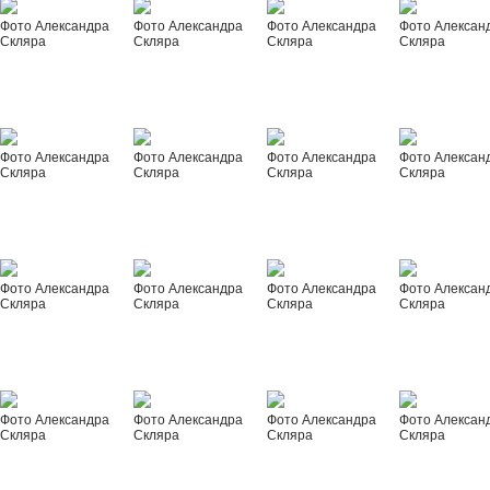
Фото Александра
Фото Александра
Фото Александра
Фото Алексан
Скляра
Скляра
Скляра
Скляра
Фото Александра
Фото Александра
Фото Александра
Фото Алексан
Скляра
Скляра
Скляра
Скляра
Фото Александра
Фото Александра
Фото Александра
Фото Алексан
Скляра
Скляра
Скляра
Скляра
Фото Александра
Фото Александра
Фото Александра
Фото Алексан
Скляра
Скляра
Скляра
Скляра