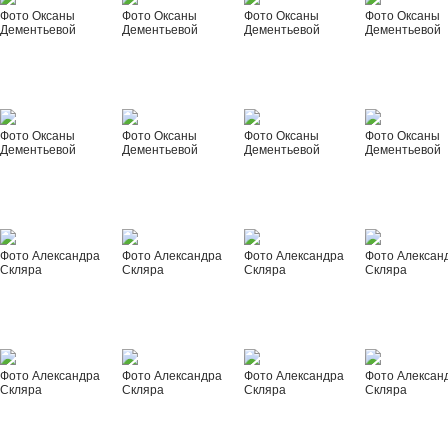
Фото Оксаны
Фото Оксаны
Фото Оксаны
Фото Оксаны
Дементьевой
Дементьевой
Дементьевой
Дементьевой
Фото Оксаны
Фото Оксаны
Фото Оксаны
Фото Оксаны
Дементьевой
Дементьевой
Дементьевой
Дементьевой
Фото Александра
Фото Александра
Фото Александра
Фото Алексан
Скляра
Скляра
Скляра
Скляра
Фото Александра
Фото Александра
Фото Александра
Фото Алексан
Скляра
Скляра
Скляра
Скляра