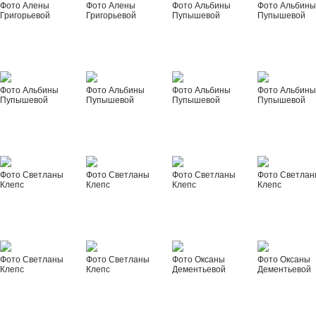
Фото Алены
Фото Алены
Фото Альбины
Фото Альбин
Григорьевой
Григорьевой
Пупышевой
Пупышевой
Фото Альбины
Фото Альбины
Фото Альбины
Фото Альбин
Пупышевой
Пупышевой
Пупышевой
Пупышевой
Фото Светланы
Фото Светланы
Фото Светланы
Фото Светла
Клепс
Клепс
Клепс
Клепс
Фото Светланы
Фото Светланы
Фото Оксаны
Фото Оксаны
Клепс
Клепс
Дементьевой
Дементьевой