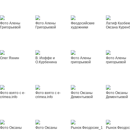
Фото Алены
Фото Алены
Феодосийские
Латиф Казбек
Григорьевой
Григорьевой
художники
Оксана Курен
Олег Яхнин
В. Иоффе и
Фото Алены
Фото Алены
О.Курбенина
григорьевой
григорьевой
Фото взято с e-
Фото взято с e-
Фото Оксаны
Фото Оксаны
crimea.info
crimea.info
Дементьевой
Дементьевой
Фото Оксаны
Фото Оксаны
Рынок Феодосии_1
Рынок Феодос