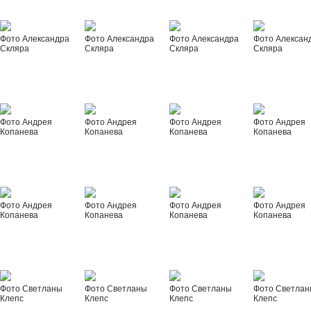
Фото Александра
Фото Александра
Фото Александра
Фото Алексан
Скляра
Скляра
Скляра
Скляра
Фото Андрея
Фото Андрея
Фото Андрея
Фото Андрея
Копанева
Копанева
Копанева
Копанева
Фото Андрея
Фото Андрея
Фото Андрея
Фото Андрея
Копанева
Копанева
Копанева
Копанева
Фото Светланы
Фото Светланы
Фото Светланы
Фото Светла
Клепс
Клепс
Клепс
Клепс