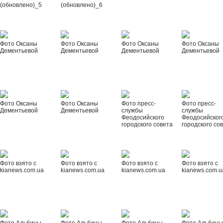
(обновлено)_5
(обновлено)_6
Фото Оксаны
Фото Оксаны
Фото Оксаны
Фото Оксаны
Дементьевой
Дементьевой
Дементьевой
Дементьевой
Фото Оксаны
Фото Оксаны
Фото пресс-
Фото пресс-
Дементьевой
Дементьевой
службы
службы
Феодосийского
Феодосийског
городского совета
городского со
Фото взято с
Фото взято с
Фото взято с
Фото взято с
kianews.com.ua
kianews.com.ua
kianews.com.ua
kianews.com.u