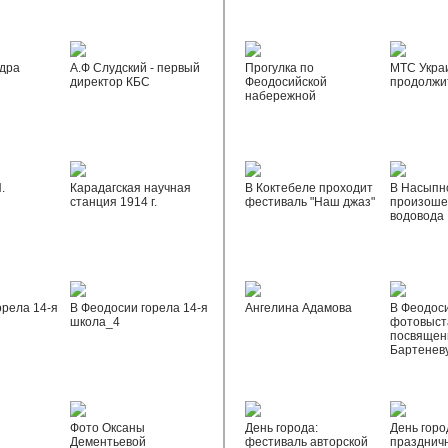
дра
А.Ф Слудский - первый
Прогулка по
МТС Укра
директор КБС
Феодосийской
продолжи
набережной
.
Карадагская научная
В Коктебеле проходит
В Насыпн
станция 1914 г.
фестиваль "Наш джаз"
произоше
водовода
орела 14-я
В Феодосии горела 14-я
Ангелина Адамова
В Феодос
школа_4
фотовыста
посвящен
Бартенев
Фото Оксаны
День города:
День горо
Дементьевой
фестиваль авторской
празднич