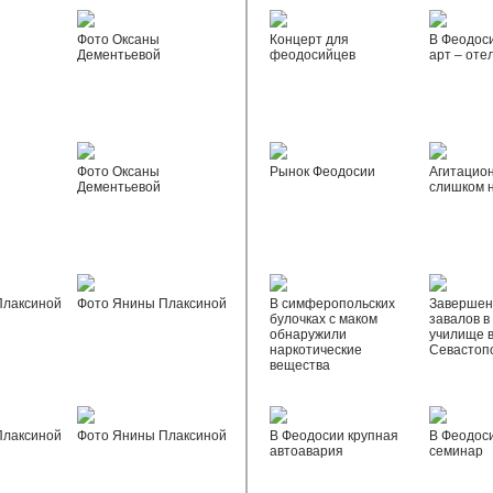
Фото Оксаны
Концерт для
В Феодос
Дементьевой
феодосийцев
арт – оте
Фото Оксаны
Рынок Феодосии
Агитацио
Дементьевой
слишком 
Плаксиной
Фото Янины Плаксиной
В симферопольских
Завершен
булочках с маком
завалов в
обнаружили
училище 
наркотические
Севастоп
вещества
Плаксиной
Фото Янины Плаксиной
В Феодосии крупная
В Феодос
автоавария
семинар