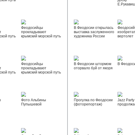
ской путь
доску
Е.Рукави
Феодосийцы
В Феодосии открылась
Феодосий
т
прокладывают
выставка заслуженного
изобрета
ской путь
крымский морской путь
художника России
вертолет
Феодосийцы
В Феодосии штормом
В Феодос
т
прокладывают
оторвало буй от якоря
ской путь
крымский морской путь
ы
Фото Альбины
Прогулка по Феодосии
Jazz Party
Пупышевой
(фоторепортаж)
продолжа