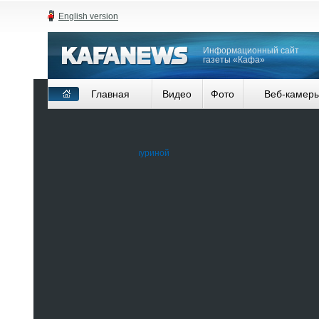
English version
Информационный сайт
газеты «Кафа»
Главная
Видео
Фото
Веб-камер