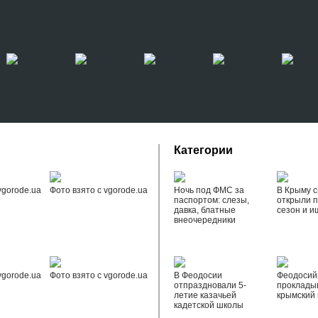
Категории
vgorode.ua
Фото взято с vgorode.ua
Ночь под ФМС за
В Крыму с
паспортом: слезы,
открыли 
давка, блатные
сезон и и
внеочередники
vgorode.ua
Фото взято с vgorode.ua
В Феодосии
Феодоси
отпраздновали 5-
проклады
летие казачьей
крымский 
кадетской школы