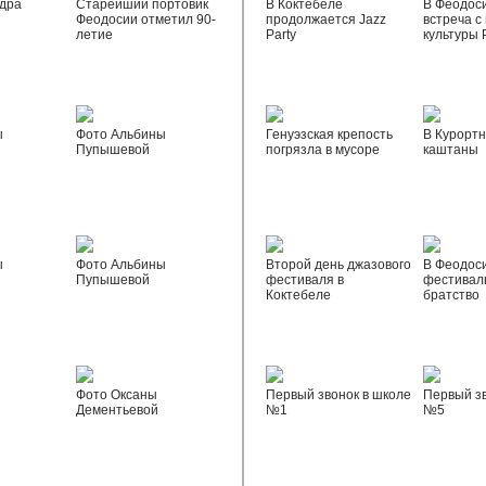
дра
Старейший портовик
В Коктебеле
В Феодос
Феодосии отметил 90-
продолжается Jazz
встреча с
летие
Party
культуры 
ы
Фото Альбины
Генуэзская крепость
В Курортн
Пупышевой
погрязла в мусоре
каштаны
ы
Фото Альбины
Второй день джазового
В Феодос
Пупышевой
фестиваля в
фестивал
Коктебеле
братство
Фото Оксаны
Первый звонок в школе
Первый зв
Дементьевой
№1
№5