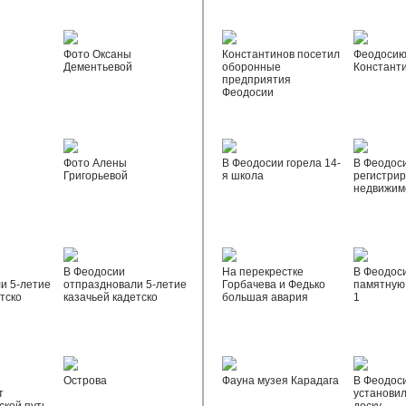
Фото Оксаны
Константинов посетил
Феодосию
Дементьевой
оборонные
Констант
предприятия
Феодосии
Фото Алены
В Феодосии горела 14-
В Феодос
Григорьевой
я школа
регистрир
недвижим
В Феодосии
На перекрестке
В Феодос
и 5-летие
отпраздновали 5-летие
Горбачева и Федько
памятную 
тско
казачьей кадетско
большая авария
1
Острова
Фауна музея Карадага
В Феодос
т
установи