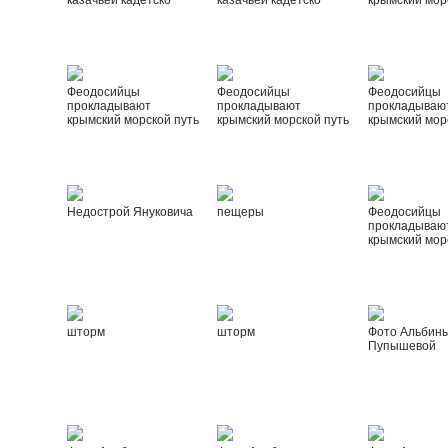
казачьей кадетско
казачьей кадетско
крымский мор
Феодосийцы
Феодосийцы
Феодосийцы
прокладывают
прокладывают
прокладываю
крымский морской путь
крымский морской путь
крымский мор
Недострой Януковича
пещеры
Феодосийцы
прокладываю
крымский мор
шторм
шторм
Фото Альбин
Пупышевой