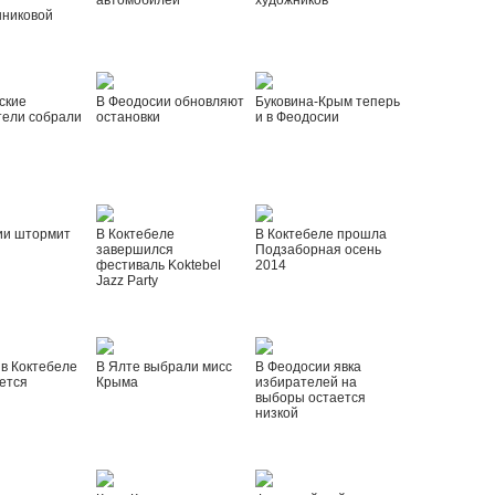
автомобилей
художников
шниковой
ские
В Феодосии обновляют
Буковина-Крым теперь
тели собрали
остановки
и в Феодосии
ии штормит
В Коктебеле
В Коктебеле прошла
завершился
Подзаборная осень
фестиваль Koktebel
2014
Jazz Party
 в Коктебеле
В Ялте выбрали мисс
В Феодосии явка
ется
Крыма
избирателей на
выборы остается
низкой