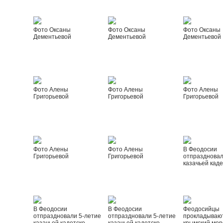
Фото Оксаны
Фото Оксаны
Фото Оксаны
Дементьевой
Дементьевой
Дементьевой
Фото Алены
Фото Алены
Фото Алены
Григорьевой
Григорьевой
Григорьевой
Фото Алены
Фото Алены
В Феодосии
Григорьевой
Григорьевой
отпраздновал
казачьей каде
В Феодосии
В Феодосии
Феодосийцы
отпраздновали 5-летие
отпраздновали 5-летие
прокладываю