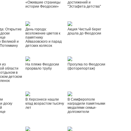
«Ожившие страницы
достижений и
истории Феодосии»
"Эстафета детства"
да: Открытие
День города:
Акция Чистый берег
 доски
возложение цветов к
дошла до Феодосии
ице
памятнику
 Великой и
Айвазовского и парад
 Потемкину
детских колясок
и из
На пляже Феодосии
Прогулка по Феодосии
ой области
прорвало трубу
(фоторепортаж)
 отдыхом в
ском детском
рленок
ии
В Херсонесе нашли
В Симферополе
и доску
клад возрастом тысячу
наградили памятными
ой
лет
медалями семьи-
ице
долгожители