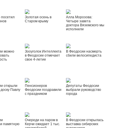
 посетил
Золотая осень в
Алла Морозова:
инов
Старом крыму
Четыре завета
доктора Вяземского мы
исполнили
ии можно
Зооуголок Интеллекта
В Феодосии насмерть
овать
в Феодосии отмечает
сбили велосипедиста
ость
свое 4-летие
ии открыли
Пенсионеров
Депутаты Феодосии
доску Павлу
Феодосии поздравили
выбрали руководство
с праздником
города
ии
Очереди на паром в
В Феодосии открылась
ли памятную
Керчи ожидает 1 тыс.
выставка сибирских