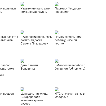
ии появился
У крымчанина изъяли
Парковки Феодосии
ль
полкило марихуаны
проверили
нные плакаты
В Феодосии появилась
Помогите больному
навязчивы
памятная доска
ребенку, - все ли
Семену Пивоварову
честно
 разбор
День памяти
В Феодосии перебои с
 кадетском
Волошина
бензином (обновлено)
в
оле
ии прошел
Центральная улица
МТС отключил связь в
Симферополя
Феодосии
завалена кучами
мусора