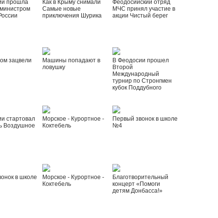
ии прошла
Как в Крыму снимали
Феодосийский отряд
 министром
Самые новые
МЧС принял участие в
России
приключения Шурика
акции Чистый берег
ом зацвели
Машины попадают в
В Феодосии прошел
ловушку
Второй
Международный
турнир по Стронгмен
кубок Поддубного
ии стартовал
Морское - Курортное -
Первый звонок в школе
ь Воздушное
Коктебель
№4
онок в школе
Морское - Курортное -
Благотворительный
Коктебель
концерт «Помоги
детям Донбасса!»