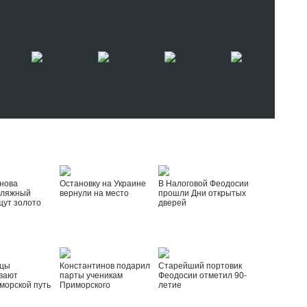
нова
Остановку на Украине
В Налоговой Феодосии
пляжный
вернули на место
прошли Дни открытых
щут золото
дверей
йцы
Константинов подарил
Старейший портовик
вают
парты ученикам
Феодосии отметил 90-
морской путь
Приморского
летие