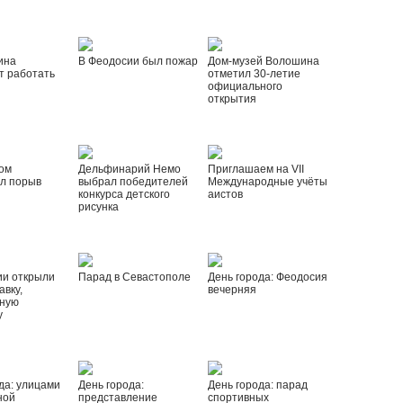
ина
В Феодосии был пожар
Дом-музей Волошина
т работать
отметил 30-летие
официального
открытия
ом
Дельфинарий Немо
Приглашаем на VII
л порыв
выбрал победителей
Международные учёты
конкурса детского
аистов
рисунка
ии открыли
Парад в Севастополе
День города: Феодосия
вку,
вечерняя
ную
у
да: улицами
День города:
День города: парад
ной
представление
спортивных