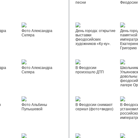
песни
Феодосии
дра
Фото Александра
День города: открытие
День горо
Скляра
выставки
памятной
феодосийских
императр
художников «Ку-ку».
Екатерине
Григорию
дра
Фото Александра
В Феодосии
Школьник
Скляра
произошло ДТП
Ульяновск
довольны
феодосий
лагере О
ы
Фото Альбины
В Феодосии снимают
В Феодос
Пупышевой
сериал (фото+видео)
установил
российск
императр