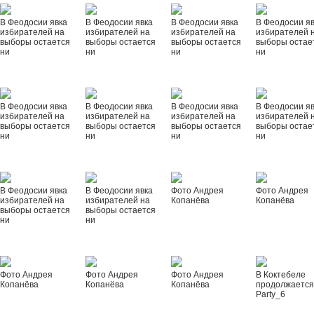
В Феодосии явка
В Феодосии явка
В Феодосии явка
В Феодосии я
избирателей на
избирателей на
избирателей на
избирателей 
выборы остается
выборы остается
выборы остается
выборы остае
ни
ни
ни
ни
В Феодосии явка
В Феодосии явка
В Феодосии явка
В Феодосии я
избирателей на
избирателей на
избирателей на
избирателей 
выборы остается
выборы остается
выборы остается
выборы остае
ни
ни
ни
ни
В Феодосии явка
В Феодосии явка
Фото Андрея
Фото Андрея
избирателей на
избирателей на
Копанёва
Копанёва
выборы остается
выборы остается
ни
ни
Фото Андрея
Фото Андрея
Фото Андрея
В Коктебеле
Копанёва
Копанёва
Копанёва
продолжается
Party_6