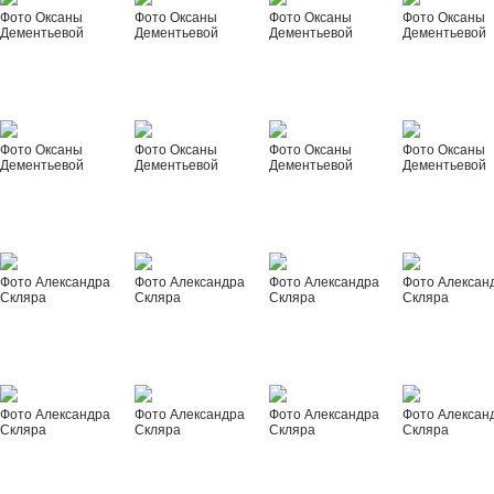
Фото Оксаны
Фото Оксаны
Фото Оксаны
Фото Оксаны
Дементьевой
Дементьевой
Дементьевой
Дементьевой
Фото Оксаны
Фото Оксаны
Фото Оксаны
Фото Оксаны
Дементьевой
Дементьевой
Дементьевой
Дементьевой
Фото Александра
Фото Александра
Фото Александра
Фото Алексан
Скляра
Скляра
Скляра
Скляра
Фото Александра
Фото Александра
Фото Александра
Фото Алексан
Скляра
Скляра
Скляра
Скляра