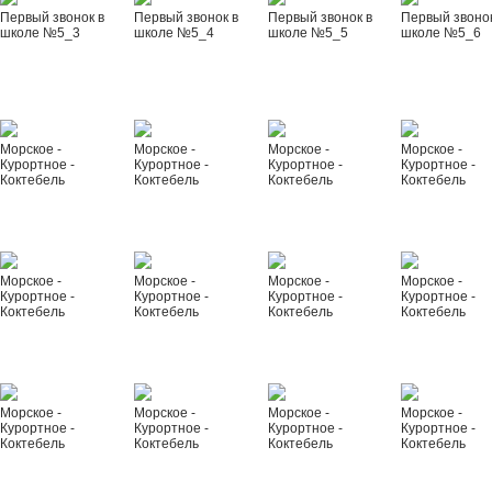
Первый звонок в
Первый звонок в
Первый звонок в
Первый звонок
школе №5_3
школе №5_4
школе №5_5
школе №5_6
Морское -
Морское -
Морское -
Морское -
Курортное -
Курортное -
Курортное -
Курортное -
Коктебель
Коктебель
Коктебель
Коктебель
Морское -
Морское -
Морское -
Морское -
Курортное -
Курортное -
Курортное -
Курортное -
Коктебель
Коктебель
Коктебель
Коктебель
Морское -
Морское -
Морское -
Морское -
Курортное -
Курортное -
Курортное -
Курортное -
Коктебель
Коктебель
Коктебель
Коктебель