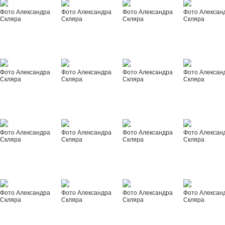
Фото Александра
Фото Александра
Фото Александра
Фото Алексан
Скляра
Скляра
Скляра
Скляра
Фото Александра
Фото Александра
Фото Александра
Фото Алексан
Скляра
Скляра
Скляра
Скляра
Фото Александра
Фото Александра
Фото Александра
Фото Алексан
Скляра
Скляра
Скляра
Скляра
Фото Александра
Фото Александра
Фото Александра
Фото Алексан
Скляра
Скляра
Скляра
Скляра