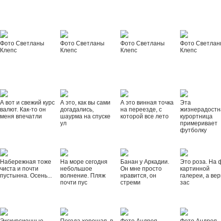
Фото Светланы
Фото Светланы
Фото Светланы
Фото Светла
Клепс
Клепс
Клепс
Клепс
А вот и свежий курс
А это, как вы сами
А это винная точка
Эта
валют. Как-то он
догадались,
на переезде, с
жизнерадостн
меня впечатли
шаурма на спуске
которой все лето
курортница
ул
примеривает
футболку
Набережная тоже
На море сегодня
Банан у Аркадии.
Это роза. На 
чиста и почти
небольшое
Он мне просто
картинной
пустынна. Осень...
волнение. Пляж
нравится, он
галереи, а вер
почти пус
стреми
зас