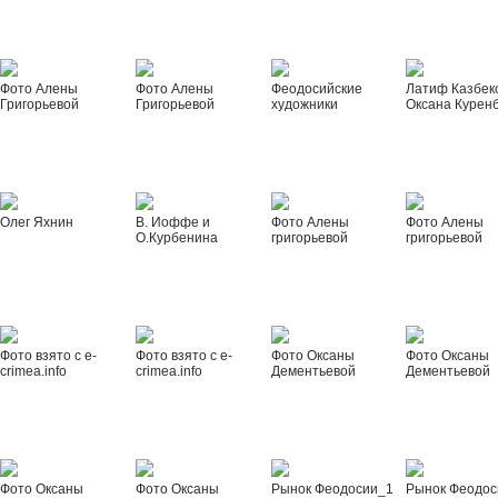
Фото Алены
Фото Алены
Феодосийские
Латиф Казбек
Григорьевой
Григорьевой
художники
Оксана Курен
Олег Яхнин
В. Иоффе и
Фото Алены
Фото Алены
О.Курбенина
григорьевой
григорьевой
Фото взято с e-
Фото взято с e-
Фото Оксаны
Фото Оксаны
crimea.info
crimea.info
Дементьевой
Дементьевой
Фото Оксаны
Фото Оксаны
Рынок Феодосии_1
Рынок Феодос