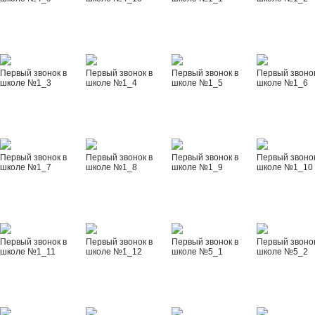
Первый звонок в
Первый звонок в
Первый звонок в
Первый звонок
школе №1_3
школе №1_4
школе №1_5
школе №1_6
Первый звонок в
Первый звонок в
Первый звонок в
Первый звонок
школе №1_7
школе №1_8
школе №1_9
школе №1_10
Первый звонок в
Первый звонок в
Первый звонок в
Первый звонок
школе №1_11
школе №1_12
школе №5_1
школе №5_2