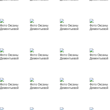
Фото Оксаны
Фото Оксаны
Фото Оксаны
Фото Оксаны
Дементьевой
Дементьевой
Дементьевой
Дементьевой
Фото Оксаны
Фото Оксаны
Фото Оксаны
Фото Оксаны
Дементьевой
Дементьевой
Дементьевой
Дементьевой
Фото Оксаны
Фото Оксаны
Фото Оксаны
Фото Оксаны
Дементьевой
Дементьевой
Дементьевой
Дементьевой