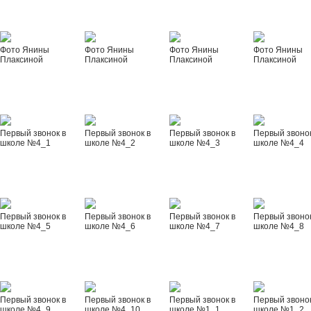
Фото Янины
Фото Янины
Фото Янины
Фото Янины
Плаксиной
Плаксиной
Плаксиной
Плаксиной
Первый звонок в
Первый звонок в
Первый звонок в
Первый звонок
школе №4_1
школе №4_2
школе №4_3
школе №4_4
Первый звонок в
Первый звонок в
Первый звонок в
Первый звонок
школе №4_5
школе №4_6
школе №4_7
школе №4_8
Первый звонок в
Первый звонок в
Первый звонок в
Первый звонок
школе №4_9
школе №4_10
школе №1_1
школе №1_2