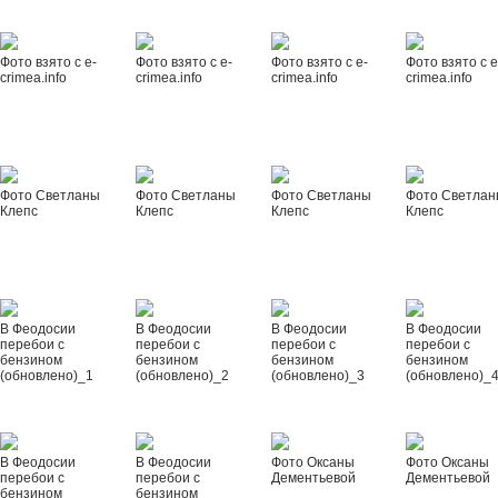
Фото взято с e-
Фото взято с e-
Фото взято с e-
Фото взято с e
crimea.info
crimea.info
crimea.info
crimea.info
Фото Светланы
Фото Светланы
Фото Светланы
Фото Светла
Клепс
Клепс
Клепс
Клепс
В Феодосии
В Феодосии
В Феодосии
В Феодосии
перебои с
перебои с
перебои с
перебои с
бензином
бензином
бензином
бензином
(обновлено)_1
(обновлено)_2
(обновлено)_3
(обновлено)_
В Феодосии
В Феодосии
Фото Оксаны
Фото Оксаны
перебои с
перебои с
Дементьевой
Дементьевой
бензином
бензином