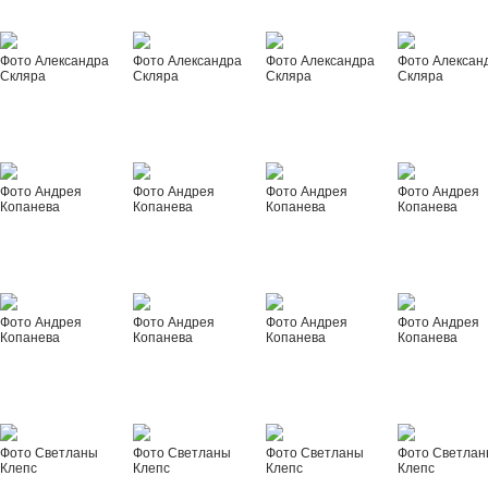
Фото Александра
Фото Александра
Фото Александра
Фото Алексан
Скляра
Скляра
Скляра
Скляра
Фото Андрея
Фото Андрея
Фото Андрея
Фото Андрея
Копанева
Копанева
Копанева
Копанева
Фото Андрея
Фото Андрея
Фото Андрея
Фото Андрея
Копанева
Копанева
Копанева
Копанева
Фото Светланы
Фото Светланы
Фото Светланы
Фото Светла
Клепс
Клепс
Клепс
Клепс