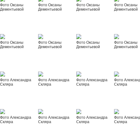
Фото Оксаны
Фото Оксаны
Фото Оксаны
Фото Оксаны
Дементьевой
Дементьевой
Дементьевой
Дементьевой
Фото Оксаны
Фото Оксаны
Фото Оксаны
Фото Оксаны
Дементьевой
Дементьевой
Дементьевой
Дементьевой
Фото Александра
Фото Александра
Фото Александра
Фото Алексан
Скляра
Скляра
Скляра
Скляра
Фото Александра
Фото Александра
Фото Александра
Фото Алексан
Скляра
Скляра
Скляра
Скляра