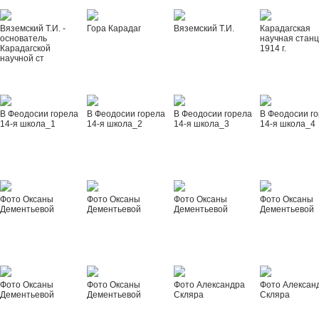
Вяземский Т.И. -
Гора Карадаг
Вяземский Т.И.
Карадагская
основатель
научная стан
Карадагской
1914 г.
научной ст
В Феодосии горела
В Феодосии горела
В Феодосии горела
В Феодосии г
14-я школа_1
14-я школа_2
14-я школа_3
14-я школа_4
Фото Оксаны
Фото Оксаны
Фото Оксаны
Фото Оксаны
Дементьевой
Дементьевой
Дементьевой
Дементьевой
Фото Оксаны
Фото Оксаны
Фото Александра
Фото Алексан
Дементьевой
Дементьевой
Скляра
Скляра