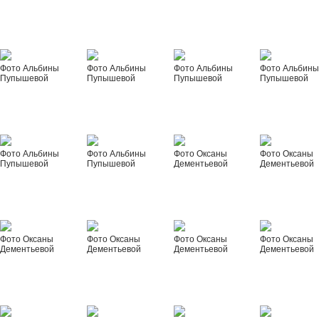
Фото Альбины
Фото Альбины
Фото Альбины
Фото Альбин
Пупышевой
Пупышевой
Пупышевой
Пупышевой
Фото Альбины
Фото Альбины
Фото Оксаны
Фото Оксаны
Пупышевой
Пупышевой
Дементьевой
Дементьевой
Фото Оксаны
Фото Оксаны
Фото Оксаны
Фото Оксаны
Дементьевой
Дементьевой
Дементьевой
Дементьевой