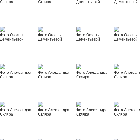
Скляра
Скляра
Дементьевой
Дементьевой
Фото Оксаны
Фото Оксаны
Фото Оксаны
Фото Оксаны
Дементьевой
Дементьевой
Дементьевой
Дементьевой
Фото Александра
Фото Александра
Фото Александра
Фото Алексан
Скляра
Скляра
Скляра
Скляра
Фото Александра
Фото Александра
Фото Александра
Фото Алексан
Скляра
Скляра
Скляра
Скляра