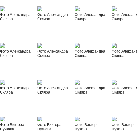
Фото Александра
Фото Александра
Фото Александра
Фото Алексан
Скляра
Скляра
Скляра
Скляра
Фото Александра
Фото Александра
Фото Александра
Фото Алексан
Скляра
Скляра
Скляра
Скляра
Фото Александра
Фото Александра
Фото Александра
Фото Алексан
Скляра
Скляра
Скляра
Скляра
Фото Виктора
Фото Виктора
Фото Виктора
Фото Виктора
Пучкова
Пучкова
Пучкова
Пучкова