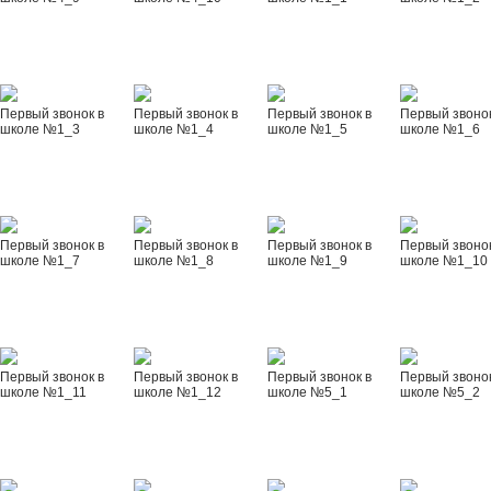
Первый звонок в
Первый звонок в
Первый звонок в
Первый звонок
школе №1_3
школе №1_4
школе №1_5
школе №1_6
Первый звонок в
Первый звонок в
Первый звонок в
Первый звонок
школе №1_7
школе №1_8
школе №1_9
школе №1_10
Первый звонок в
Первый звонок в
Первый звонок в
Первый звонок
школе №1_11
школе №1_12
школе №5_1
школе №5_2