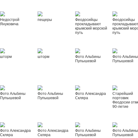
Недострой
пещеры
Феодосийцы
Феодосийцы
Януковича
прокладывают
прокладываю
крымский морской
крымский мор
путь
путь
шторм
шторм
Фото Альбины
Фото Альбин
Пупышевой
Пупышевой
Фото Альбины
Фото Альбины
Фото Александра
Старейший
Пупышевой
Пупышевой
Скляра
портовик
Феодосии отм
90-летие
Фото Александра
Фото Александра
Фото Альбины
Фото Альбин
Скляра
Скляра
Пупышевой
Пупышевой