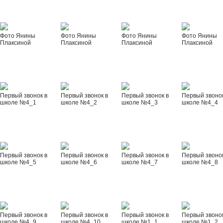
Фото Янины
Фото Янины
Фото Янины
Фото Янины
Плаксиной
Плаксиной
Плаксиной
Плаксиной
Первый звонок в
Первый звонок в
Первый звонок в
Первый звонок
школе №4_1
школе №4_2
школе №4_3
школе №4_4
Первый звонок в
Первый звонок в
Первый звонок в
Первый звонок
школе №4_5
школе №4_6
школе №4_7
школе №4_8
Первый звонок в
Первый звонок в
Первый звонок в
Первый звонок
школе №4_9
школе №4_10
школе №1_1
школе №1_2