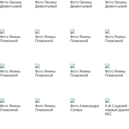
Фото Оксаны
Фото Оксаны
Фото Оксаны
Фото Оксаны
Дементьевой
Дементьевой
Дементьевой
Дементьевой
Фото Янины
Фото Янины
Фото Янины
Фото Янины
Плаксиной
Плаксиной
Плаксиной
Плаксиной
Фото Янины
Фото Янины
Фото Янины
Фото Янины
Плаксиной
Плаксиной
Плаксиной
Плаксиной
Фото Янины
Фото Янины
Фото Александра
А.Ф Слудский 
Плаксиной
Плаксиной
Скляра
первый дирек
КБС